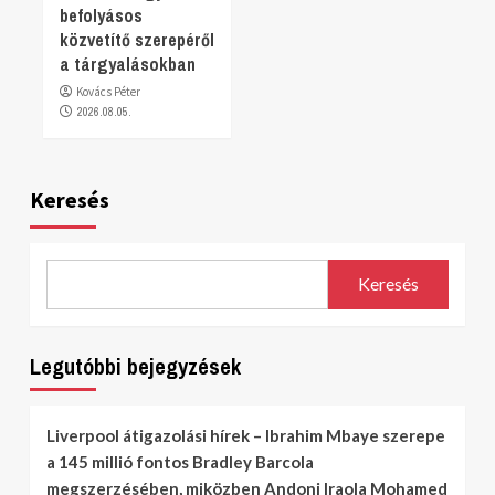
befolyásos
közvetítő szerepéről
a tárgyalásokban
Kovács Péter
2026.08.05.
Keresés
Keresés
Legutóbbi bejegyzések
Liverpool átigazolási hírek – Ibrahim Mbaye szerepe
a 145 millió fontos Bradley Barcola
megszerzésében, miközben Andoni Iraola Mohamed