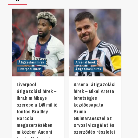
Átigazolási hírek
Arsenal hírek
Liverpool hírek
Átigazolási hírek
Liverpool
Arsenal átigazolási
átigazolási hírek –
hírek – Mikel Arteta
Ibrahim Mbaye
lehetséges
szerepe a 145 millió
kezdőcsapata
fontos Bradley
Bruno
Barcola
Guimaraesszel az
megszerzésében,
orvosi vizsgálat és
miközben Andoni
szerződés részletei