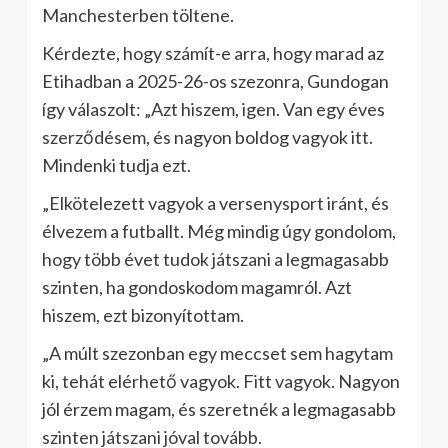
Manchesterben töltene.
Kérdezte, hogy számít-e arra, hogy marad az
Etihadban a 2025-26-os szezonra, Gundogan
így válaszolt: „Azt hiszem, igen. Van egy éves
szerződésem, és nagyon boldog vagyok itt.
Mindenki tudja ezt.
„Elkötelezett vagyok a versenysport iránt, és
élvezem a futballt. Még mindig úgy gondolom,
hogy több évet tudok játszani a legmagasabb
szinten, ha gondoskodom magamról. Azt
hiszem, ezt bizonyítottam.
„A múlt szezonban egy meccset sem hagytam
ki, tehát elérhető vagyok. Fitt vagyok. Nagyon
jól érzem magam, és szeretnék a legmagasabb
szinten játszani jóval tovább.