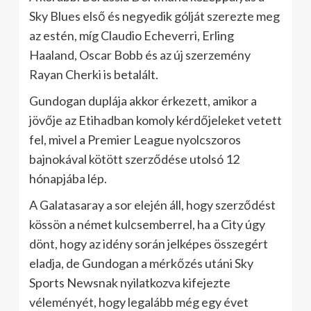
Sky Blues első és negyedik gólját szerezte meg
az estén, míg Claudio Echeverri, Erling
Haaland, Oscar Bobb és az új szerzemény
Rayan Cherki is betalált.
Gundogan duplája akkor érkezett, amikor a
jövője az Etihadban komoly kérdőjeleket vetett
fel, mivel a Premier League nyolcszoros
bajnokával kötött szerződése utolsó 12
hónapjába lép.
A Galatasaray a sor elején áll, hogy szerződést
kössön a német kulcsemberrel, ha a City úgy
dönt, hogy az idény során jelképes összegért
eladja, de Gundogan a mérkőzés utáni Sky
Sports Newsnak nyilatkozva kifejezte
véleményét, hogy legalább még egy évet