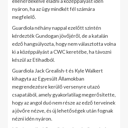
ellenérdekelve eladni a középpályást idén
nyáron, ha az ügy mindkét fél számára
megfelelő.
Guardiola néhány nappal ezelőtt szintén
kérdezték Gundogan jövőjéről, de a katalán
edző hangsúlyozta, hogy nem választotta volna
ki a középpályást a CWC keretébe, ha távozni
készül az Etihadból.
Guardiola Jack Grealish-t és Kyle Walkert
kihagyta az Egyesült Államokban
megrendezésre kerülő versenyre utazó
csapatából, amely gyakorlatilag megerősítette,
hogy az angol duó nem része az edző terveinek
a jövőre nézve, és új lehetőségek után fognak
nézni idén nyáron.