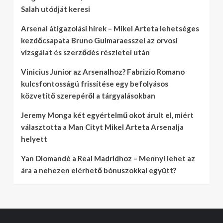
Salah utódját keresi
Arsenal átigazolási hírek – Mikel Arteta lehetséges
kezdőcsapata Bruno Guimaraesszel az orvosi
vizsgálat és szerződés részletei után
Vinicius Junior az Arsenalhoz? Fabrizio Romano
kulcsfontosságú frissítése egy befolyásos
közvetítő szerepéről a tárgyalásokban
Jeremy Monga két egyértelmű okot árult el, miért
választotta a Man Cityt Mikel Arteta Arsenalja
helyett
Yan Diomandé a Real Madridhoz – Mennyi lehet az
ára a nehezen elérhető bónuszokkal együtt?