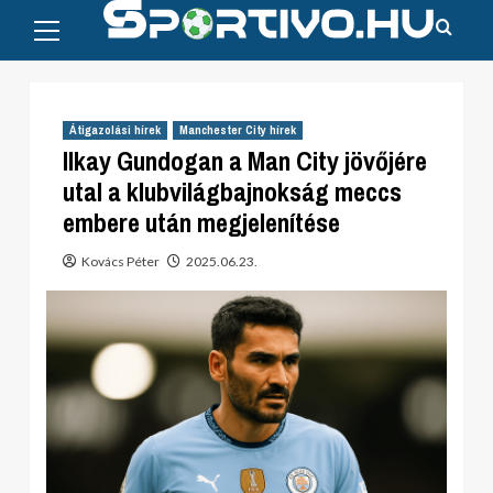
Primary
Skip
Menu
to
content
Átigazolási hírek
Manchester City hírek
Ilkay Gundogan a Man City jövőjére
utal a klubvilágbajnokság meccs
embere után megjelenítése
Kovács Péter
2025.06.23.