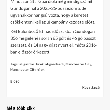
Mindazonáltal Guardiola még mindig számít
Gundogannal a 2025-26-os szezonra, de
ugyanakkor hangsúlyozta, hogy a keretet
csökkenteni kell az új kampány kezdete előtt.
Két különböző Etihad időszakban Gundogan
356 megjelenés során 65 gólt és 46 gólpasszt
szerzett, és 14 nagy díjat nyert el, mióta 2016-
ban először érkezett.
Tags:
átigazolási hírek
,
átigazolások
,
Manchester City
,
Manchester City hírek
Continue
Előző
Következő
Reading
Még több cikk