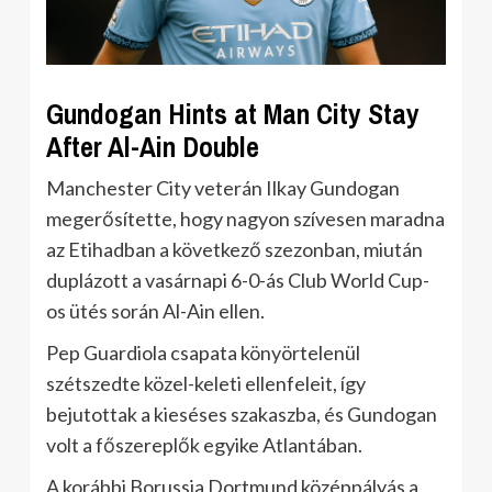
Gundogan Hints at Man City Stay
After Al-Ain Double
Manchester City veterán Ilkay Gundogan
megerősítette, hogy nagyon szívesen maradna
az Etihadban a következő szezonban, miután
duplázott a vasárnapi 6-0-ás Club World Cup-
os ütés során Al-Ain ellen.
Pep Guardiola csapata könyörtelenül
szétszedte közel-keleti ellenfeleit, így
bejutottak a kieséses szakaszba, és Gundogan
volt a főszereplők egyike Atlantában.
A korábbi Borussia Dortmund középpályás a