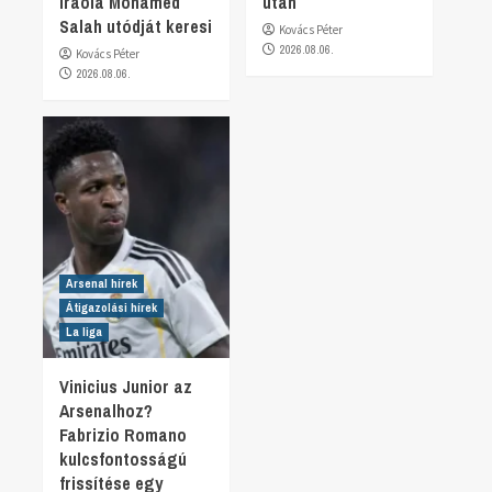
Iraola Mohamed
után
Salah utódját keresi
Kovács Péter
2026.08.06.
Kovács Péter
2026.08.06.
Arsenal hírek
Átigazolási hírek
La liga
Vinicius Junior az
Arsenalhoz?
Fabrizio Romano
kulcsfontosságú
frissítése egy