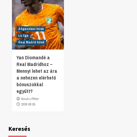
Átigazolási hírek
La liga
Real Madrid hírek
Yan Diomandé a
Real Madridhoz –
Mennyi lehet az ára
a nehezen elérhető
bónuszokkal
együtt?
Kovács Péter
2026.08.05.
Keresés