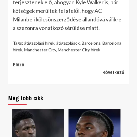
terjesztenek elő, ahogyan Kyle Walker is, bár
kétségek merültek fel afelől, hogy AC
Milanbeli kölcsönszerződése állandóvá válik-e
a szezonra vonatkozó sérülése miatt.
Tags:
átigazolási hírek
,
átigazolások
,
Barcelona
,
Barcelona
hírek
,
Manchester City
,
Manchester City hírek
Continue
Előző
Következő
Reading
Még több cikk