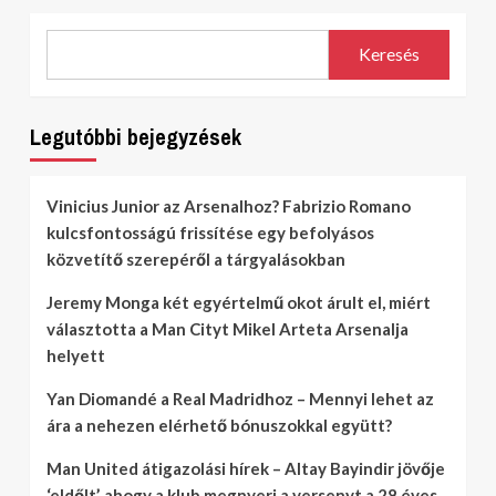
Keresés
Legutóbbi bejegyzések
Vinicius Junior az Arsenalhoz? Fabrizio Romano
kulcsfontosságú frissítése egy befolyásos
közvetítő szerepéről a tárgyalásokban
Jeremy Monga két egyértelmű okot árult el, miért
választotta a Man Cityt Mikel Arteta Arsenalja
helyett
Yan Diomandé a Real Madridhoz – Mennyi lehet az
ára a nehezen elérhető bónuszokkal együtt?
Man United átigazolási hírek – Altay Bayindir jövője
‘eldőlt’, ahogy a klub megnyeri a versenyt a 28 éves