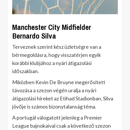
Manchester City Midfielder
Bernardo Silva
Terveznek szerint kész üzletségre van a
bérmegoldásra, hogy visszatérjen egyik
korábbi klubjához a nyári átigazolási
időszakban.
Miközben Kevin De Bruyne megerősített
távozása a szezon végén uralja a nyári
átigazolási híreket az Etihad Stadionban, Silva
jövője is számos bizonytalanság téma.
A portugál válogatott jelenleg a Premier
League bajnokaival csak a következő szezon