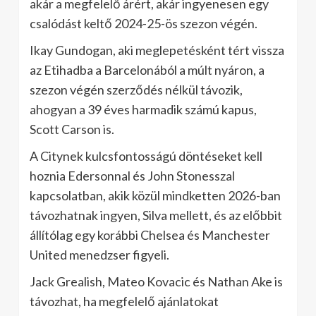
akár a megfelelő árért, akár ingyenesen egy
csalódást keltő 2024-25-ös szezon végén.
Ikay Gundogan, aki meglepetésként tért vissza
az Etihadba a Barcelonából a múlt nyáron, a
szezon végén szerződés nélkül távozik,
ahogyan a 39 éves harmadik számú kapus,
Scott Carson is.
A Citynek kulcsfontosságú döntéseket kell
hoznia Edersonnal és John Stonesszal
kapcsolatban, akik közül mindketten 2026-ban
távozhatnak ingyen, Silva mellett, és az előbbit
állítólag egy korábbi Chelsea és Manchester
United menedzser figyeli.
Jack Grealish, Mateo Kovacic és Nathan Ake is
távozhat, ha megfelelő ajánlatokat