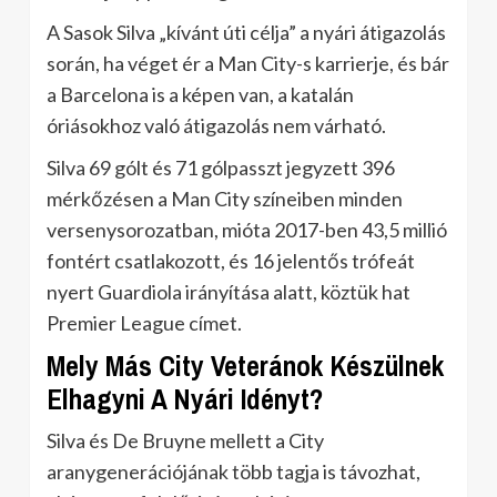
A Sasok Silva „kívánt úti célja” a nyári átigazolás
során, ha véget ér a Man City-s karrierje, és bár
a Barcelona is a képen van, a katalán
óriásokhoz való átigazolás nem várható.
Silva 69 gólt és 71 gólpasszt jegyzett 396
mérkőzésen a Man City színeiben minden
versenysorozatban, mióta 2017-ben 43,5 millió
fontért csatlakozott, és 16 jelentős trófeát
nyert Guardiola irányítása alatt, köztük hat
Premier League címet.
Mely Más City Veteránok Készülnek
Elhagyni A Nyári Idényt?
Silva és De Bruyne mellett a City
aranygenerációjának több tagja is távozhat,