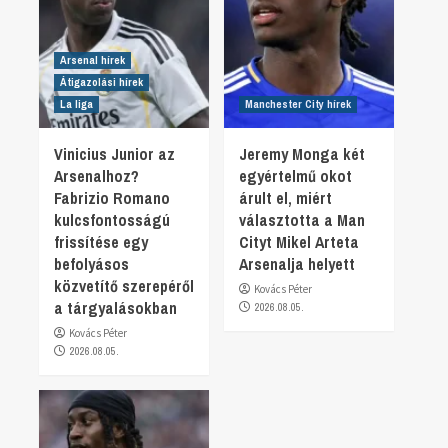
Arsenal hírek
Átigazolási hírek
La liga
Manchester City hírek
Vinicius Junior az
Jeremy Monga két
Arsenalhoz?
egyértelmű okot
Fabrizio Romano
árult el, miért
kulcsfontosságú
választotta a Man
frissítése egy
Cityt Mikel Arteta
befolyásos
Arsenalja helyett
közvetítő szerepéről
Kovács Péter
a tárgyalásokban
2026.08.05.
Kovács Péter
2026.08.05.