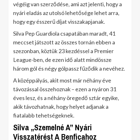
végéig van szerződése, ami azt jelenti, hogy a
nyári eladás az utolsó lehetősége lehet arra,
hogy egy ésszerű díjat visszakapjanak.
Silva Pep Guardiola csapatában maradt, 41
meccset játszott az összes tornán ebben a
szezonban, köztük 23 kezdéssel a Premier
League-ben, de ezen idő alatt mindössze
három gól és négy gólpassz fűződik a nevéhez.
A középpályás, akit most már néhány éve
távozással összehoznak – ezen a nyáron 31
éves lesz, és a néhány öregedő sztár egyike,
akik távozhatnak, hogy helyet adjanak a
fiatalabb tehetségeknek.
Silva „Szemelné A” Nyári
Visszatérést A Benficahoz