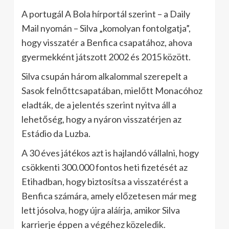
A portugál A Bola hírportál szerint – a Daily
Mail nyomán – Silva „komolyan fontolgatja”,
hogy visszatér a Benfica csapatához, ahova
gyermekként játszott 2002 és 2015 között.
Silva csupán három alkalommal szerepelt a
Sasok felnőttcsapatában, mielőtt Monacóhoz
eladták, de a jelentés szerint nyitva áll a
lehetőség, hogy a nyáron visszatérjen az
Estádio da Luzba.
A 30 éves játékos azt is hajlandó vállalni, hogy
csökkenti 300.000 fontos heti fizetését az
Etihadban, hogy biztosítsa a visszatérést a
Benfica számára, amely előzetesen már meg
lett jósolva, hogy újra aláírja, amikor Silva
karrierje éppen a végéhez közeledik.