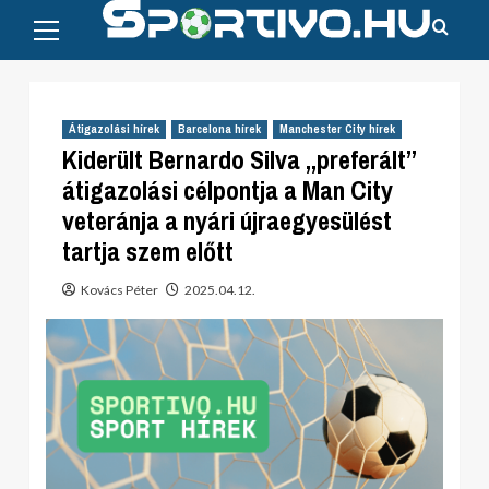
Primary
Skip
Menu
to
content
Átigazolási hírek
Barcelona hírek
Manchester City hírek
Kiderült Bernardo Silva „preferált”
átigazolási célpontja a Man City
veteránja a nyári újraegyesülést
tartja szem előtt
Kovács Péter
2025.04.12.