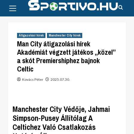
Primary
Skip
Menu
to
content
Átigazolási hírek
Manchester City hírek
Man City átigazolási hírek
Akadémiát végzett játékos „közel”
a skót Premiershiphez bajnok
Celtic
Kovács Péter
2025.07.30.
Manchester City Védője, Jahmai
Simpson-Pusey Állítólag A
Celtichez Való Csatlakozás