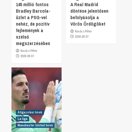
145 millió fontos
A Real Madrid
Bradley Barcola-
döntése jelentősen
üzlet a PSG-vel
befolyásolja a
nehéz, de pozitív
Vörös Ördögöket
fejlemények a
Kovács Péter
szélső
2026.08.07.
megszerzésében
Kovács Péter
2026.08.07.
Átigazolási hírek
La liga
Manchester United hírek