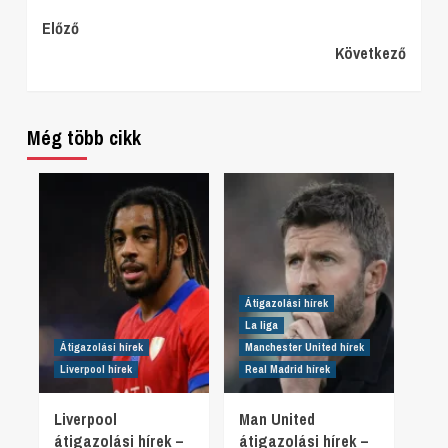
Continue
Előző
Következő
Reading
Még több cikk
Átigazolási hírek
La liga
Átigazolási hírek
Manchester United hírek
Liverpool hírek
Real Madrid hírek
Liverpool
Man United
átigazolási hírek –
átigazolási hírek –