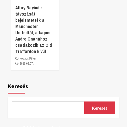
Altay Bayindir
távozását
bejelentették a
Manchester
Unitedtől, a kapus
Andre Onanához
csatlakozik az Old
Traffordon kívül
Kovács Péter
2026.08.07.
Keresés
Keresés