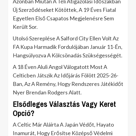
Azonban Miután A Téli Átigazolási Időszakban
Új Szerződéseket Kötöttek, A 19 Éves Fiatal
Egyetlen Első Csapatos Megjelenésre Sem
Került Sor.
Utolsó Szereplése A Salford City Ellen Volt Az
FA Kupa Harmadik Fordulójában Január 11-Én,
Hangsúlyozva A Kölcsönadás Szükségességét.
A 18 Éven Aluli Angol Válogatott Most A
Celticben Játszik Az Időjárás Fölött 2025-26-
Ban, Az A Remény, Hogy Rendszeres Játékidőt
Nyer Brendan Rodgers Alatt.
Elsődleges Választás Vagy Keret
Opció?
A Celtic Már Aláírta A Japán Védőt, Hayato
Inamurát, Hogy Erősítse Középső Védelmi