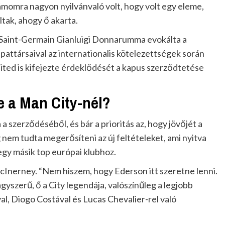
zámomra nagyon nyilvánvaló volt, hogy volt egy eleme,
ltak, ahogy ő akarta.
ris Saint-Germain Gianluigi Donnarumma evokálta a
pattársaival az internationalis kötelezettségek során
ited is kifejezte érdeklődését a kapus szerződtetése
 a Man City-nél?
a szerződéséből, és bár a prioritás az, hogy jövőjét a
 nem tudta megerősíteni az új feltételeket, ami nyitva
 egy másik top európai klubhoz.
Inerney. “Nem hiszem, hogy Ederson itt szeretne lenni.
yszerű, ő a City legendája, valószínűleg a legjobb
, Diogo Costával és Lucas Chevalier-rel való