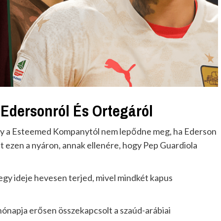
 Edersonról És Ortegáról
ey a Esteemed Kompanytól nem lepődne meg, ha Ederson
t ezen a nyáron, annak ellenére, hogy Pep Guardiola
egy ideje hevesen terjed, mivel mindkét kapus
hónapja erősen összekapcsolt a szaúd-arábiai