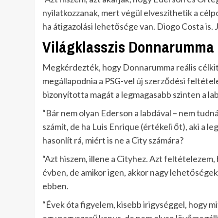
nyilatkozzanak, mert végül elveszíthetik a cél
ha átigazolási lehetősége van. Diogo Costa is.
Világklasszis Donnarumma I
Megkérdezték, hogy Donnarumma reális célkitű
megállapodnia a PSG-vel új szerződési feltét
bizonyította magát a legmagasabb szinten a l
“Bár nem olyan Ederson a labdával – nem tudná
számít, de ha Luis Enrique (értékeli őt), aki a l
hasonlít rá, miért is ne a City számára?
“Azt hiszem, illene a Cityhez. Azt feltételezem
évben, de amikor igen, akkor nagy lehetőségek
ebben.
“Évek óta figyelem, kisebb irigységgel, hogy mi
egy nagyszerű kapus, de nem olyan lövőmegáll