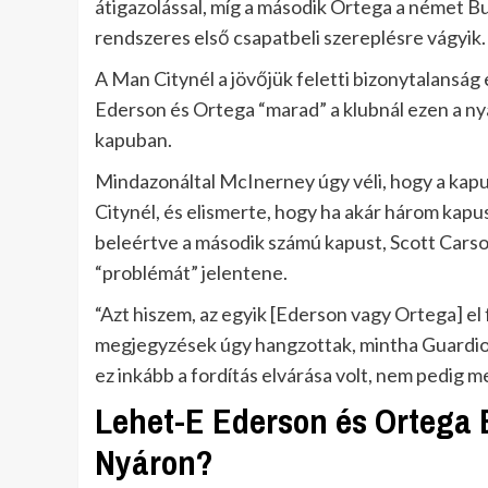
átigazolással, míg a második Ortega a német Bu
rendszeres első csapatbeli szereplésre vágyik.
A Man Citynél a jövőjük feletti bizonytalanság
Ederson és Ortega “marad” a klubnál ezen a ny
kapuban.
Mindazonáltal McInerney úgy véli, hogy a kap
Citynél, és elismerte, hogy ha akár három kapus
beleértve a második számú kapust, Scott Carso
“problémát” jelentene.
“Azt hiszem, az egyik [Ederson vagy Ortega] e
megjegyzések úgy hangzottak, mintha Guardiol
ez inkább a fordítás elvárása volt, nem pedig 
Lehet-E Ederson és Ortega 
Nyáron?