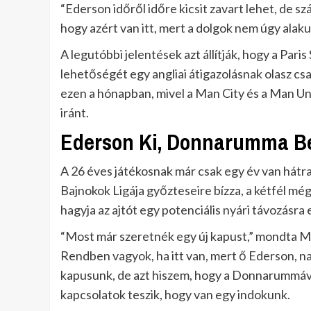
“Ederson időről időre kicsit zavart lehet, de s
hogy azért van itt, mert a dolgok nem úgy alaku
A legutóbbi jelentések azt állítják, hogy a Pa
lehetőségét egy angliai átigazolásnak olasz csa
ezen a hónapban, mivel a Man City és a Man Un
iránt.
Ederson Ki, Donnarumma Be
A 26 éves játékosnak már csak egy év van hátra 
Bajnokok Ligája győzteseire bízza, a kétfél még
hagyja az ajtót egy potenciális nyári távozásra
“Most már szeretnék egy új kapust,” mondta Mc
Rendben vagyok, ha itt van, mert ő Ederson, nag
kapusunk, de azt hiszem, hogy a Donnarummával
kapcsolatok teszik, hogy van egy indokunk.