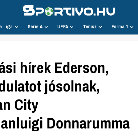
a Liga
Serie A
UEFA
Tenisz
Forma 1
ási hírek Ederson,
dulatot jósolnak,
n City
Gianluigi Donnarumma