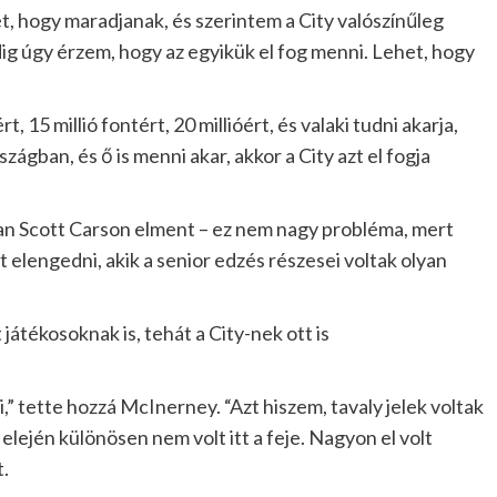
t, hogy maradjanak, és szerintem a City valószínűleg
g úgy érzem, hogy az egyikük el fog menni. Lehet, hogy
 15 millió fontért, 20 millióért, és valaki tudni akarja,
gban, és ő is menni akar, akkor a City azt el fogja
óan Scott Carson elment – ez nem nagy probléma, mert
 elengedni, akik a senior edzés részesei voltak olyan
 játékosoknak is, tehát a City-nek ott is
i,” tette hozzá McInerney. “Azt hiszem, tavaly jelek voltak
elején különösen nem volt itt a feje. Nagyon el volt
t.