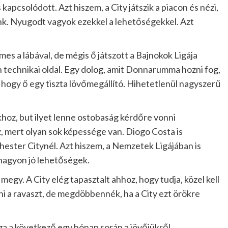
kapcsolódott. Azt hiszem, a City játszik a piacon és nézi,
unk. Nyugodt vagyok ezekkel a lehetőségekkel. Azt
 a lábával, de mégis ő játszott a Bajnokok Ligája
 technikai oldal. Egy dolog, amit Donnarumma hozni fog,
, hogy ő egy tiszta lövőmegállító. Hihetetlenül nagyszerű
hoz, but ilyet lenne ostobaság kérdőre vonni
mert olyan sok képessége van. Diogo Costa is
ester Citynél. Azt hiszem, a Nemzetek Ligájában is
nagyon jó lehetőségek.
egy. A City elég tapasztalt ahhoz, hogy tudja, közel kell
zni a ravaszt, de megdöbbennék, ha a City ezt örökre
ga a következő egy hónap során a jövőjükről