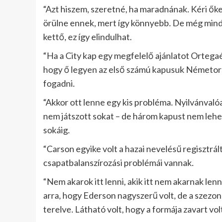
“Azt hiszem, szeretné, ha maradnának. Kéri őke
örülne ennek, mert így könnyebb. De még mindi
kettő, ez így elindulhat.
“Ha a City kap egy megfelelő ajánlatot Ortegaért,
hogy ő legyen az első számú kapusuk Németorszá
fogadni.
“Akkor ott lenne egy kis probléma. Nyilvánval
nem játszott sokat – de három kapust nem lehet
sokáig.
“Carson egyike volt a hazai nevelésű regisztrált
csapatbalanszírozási problémái vannak.
“Nem akarok itt lenni, akik itt nem akarnak lenn
arra, hogy Ederson nagyszerű volt, de a szezon 
terelve. Látható volt, hogy a formája zavart vol