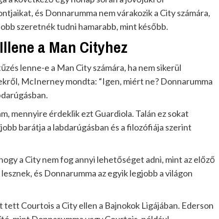
pontjaikat, és Donnarumma nem várakozik a City számára,
 Jobb szeretnék tudni hamarabb, mint később.
llene a Man Cityhez
zés lenne-e a Man City számára, ha nem sikerül
elekről, McInerney mondta: “Igen, miért ne? Donnarumma
abdarúgásban.
m, mennyire érdeklik ezt Guardiola. Talán ez sokat
egjobb barátja a labdarúgásban és a filozófiája szerint
, hogy a City nem fog annyi lehetőséget adni, mint az előző
 lesznek, és Donnarumma az egyik legjobb a világon
t tett Courtois a City ellen a Bajnokok Ligájában. Ederson
ító, mint Donnarumma vagy Courtois, például.