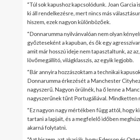
“Túl sok kapushoz kapcsolódunk. Joan Garcia is 
ki áll rendelkezésre, mert nincs más választás
hiszem, ezek nagyon különbözőek.
“Donnarumma nyilvánvalóan nem olyan kényelmes
győzteseként a kapuban, és ők egy agresszívan
amit már hosszú ideje nem tapasztaltunk, az az
lövőmegállító, világklasszis, az egyik legjobb.
“Bár annyira hozzászoktam a technikai kapusok
Donnarumma érkezését a Manchester Cityhez, 
nagyszerű. Nagyon örülnék, ha ő lenne a Manch
nagyszerűnek tűnt Portugáliával. Mindketten 
“Ez nagyon nagy mértékben függ attól, hogy ki m
tartani a lapjait, és a megfelelő időben meghú
akarná folytatni.
“Azt hiszem, azt akarják, hogy Ederson és Orte