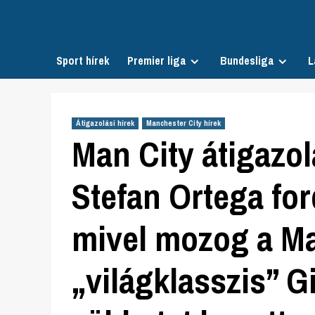
Skip
to
content
Sport hírek
Premier liga
Bundesliga
L
Átigazolási hírek
Manchester City hírek
Man City átigazol
Stefan Ortega for
mivel mozog a Ma
„világklasszis” 