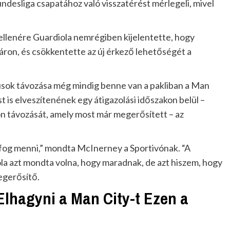
ndesliga csapatához való visszatérést mérlegeli, mivel
 ellenére Guardiola nemrégiben kijelentette, hogy
áron, és csökkentette az új érkező lehetőségét a
usok távozása még mindig benne van a pakliban a Man
t is elveszítenének egy átigazolási időszakon belül –
n távozását, amely most már megerősített – az
l fog menni,” mondta McInerney a Sportivónak. “A
a azt mondta volna, hogy maradnak, de azt hiszem, hogy
megerősítő.
Elhagyni a Man City-t Ezen a