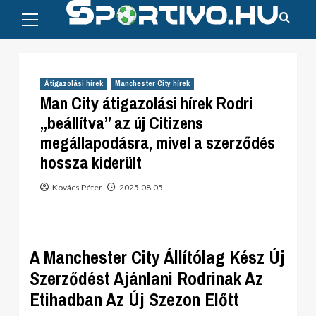
Primary
Skip
Menu
to
content
Átigazolási hírek
Manchester City hírek
Man City átigazolási hírek Rodri
„beállítva” az új Citizens
megállapodásra, mivel a szerződés
hossza kiderült
Kovács Péter
2025.08.05.
A Manchester City Állítólag Kész Új
Szerződést Ajánlani Rodrinak Az
Etihadban Az Új Szezon Előtt