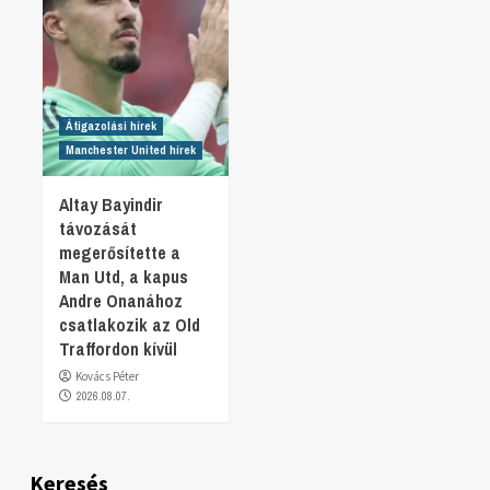
Átigazolási hírek
Manchester United hírek
Altay Bayindir
távozását
megerősítette a
Man Utd, a kapus
Andre Onanához
csatlakozik az Old
Traffordon kívül
Kovács Péter
2026.08.07.
Keresés