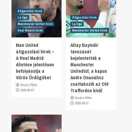
Átigazolási hírek
La liga
Átigazolási hírek
Manchester United hírek
La liga
Real Madrid hírek
Manchester United hírek
Man United
Altay Bayindir
átigazolási hírek –
távozását
A Real Madrid
bejelentették a
döntése jelentősen
Manchester
befolyásolja a
Unitedtől, a kapus
Vörös Ördögöket
Andre Onanához
csatlakozik az Old
Kovács Péter
Traffordon kívül
2026.08.07.
Kovács Péter
2026.08.07.