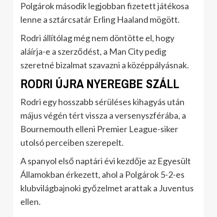
Polgárok második legjobban fizetett játékosa
lenne a sztárcsatár Erling Haaland mögött.
Rodri állítólag még nem döntötte el, hogy
aláírja-e a szerződést, a Man City pedig
szeretné bizalmat szavazni a középpályásnak.
RODRI ÚJRA NYEREGBE SZÁLL
Rodri egy hosszabb sérüléses kihagyás után
május végén tért vissza a versenyszférába, a
Bournemouth elleni Premier League-siker
utolsó perceiben szerepelt.
A spanyol első naptári évi kezdője az Egyesült
Államokban érkezett, ahol a Polgárok 5-2-es
klubvilágbajnoki győzelmet arattak a Juventus
ellen.