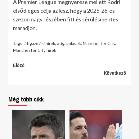
A Premier League megnyerése mellett Rodri
elsődleges célja az lesz, hogy a 2025-26-os
szezon nagy részében fitt és sérülésmentes
maradjon.
Tags:
átigazolási hírek
,
átigazolások
,
Manchester City
,
Manchester City hírek
Continue
Előző
Következő
Reading
Még több cikk