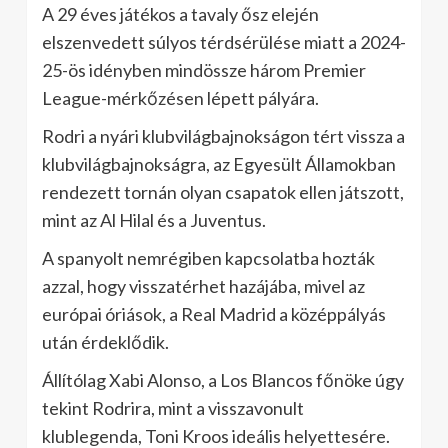
A 29 éves játékos a tavaly ősz elején
elszenvedett súlyos térdsérülése miatt a 2024-
25-ös idényben mindössze három Premier
League-mérkőzésen lépett pályára.
Rodri a nyári klubvilágbajnokságon tért vissza a
klubvilágbajnokságra, az Egyesült Államokban
rendezett tornán olyan csapatok ellen játszott,
mint az Al Hilal és a Juventus.
A spanyolt nemrégiben kapcsolatba hozták
azzal, hogy visszatérhet hazájába, mivel az
európai óriások, a Real Madrid a középpályás
után érdeklődik.
Állítólag Xabi Alonso, a Los Blancos főnöke úgy
tekint Rodrira, mint a visszavonult
klublegenda, Toni Kroos ideális helyettesére.