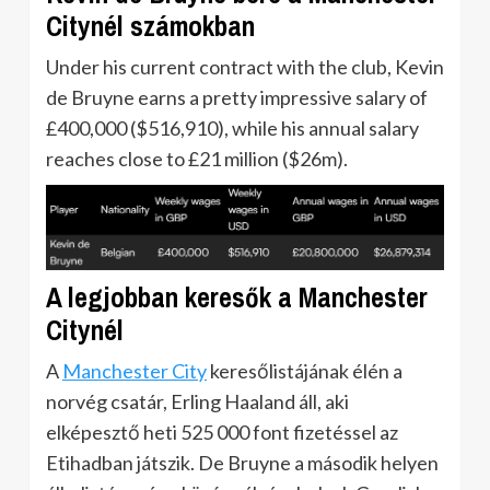
Citynél számokban
Under his current contract with the club, Kevin
de Bruyne earns a pretty impressive salary of
£400,000 ($516,910), while his annual salary
reaches close to £21 million ($26m).
A legjobban keresők a Manchester
Citynél
A
Manchester City
keresőlistájának élén a
norvég csatár, Erling Haaland áll, aki
elképesztő heti 525 000 font fizetéssel az
Etihadban játszik. De Bruyne a második helyen