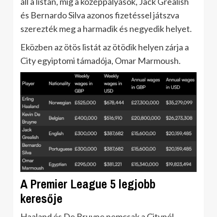
áll a listán, míg a középpályások, Jack Grealish
és Bernardo Silva azonos fizetéssel játszva
szerezték meg a harmadik és negyedik helyet.
Eközben az ötös listát az ötödik helyen zárja a
City egyiptomi támadója, Omar Marmoush.
A Premier League 5 legjobb
keresője
Haaland és De Bruyne nemcsak a Citynél,