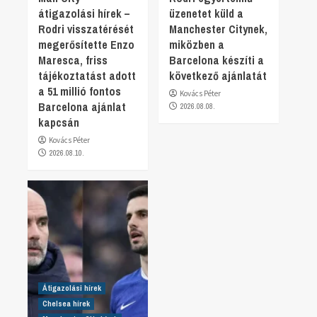
átigazolási hírek –
üzenetet küld a
Rodri visszatérését
Manchester Citynek,
megerősítette Enzo
miközben a
Maresca, friss
Barcelona készíti a
tájékoztatást adott
következő ajánlatát
a 51 millió fontos
Kovács Péter
Barcelona ajánlat
2026.08.08.
kapcsán
Kovács Péter
2026.08.10.
Átigazolási hírek
Chelsea hírek