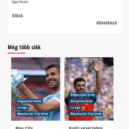
liga hírek
Continue
Előző
Következő
Reading
Még több cikk
Átigazolási hírek
Átigazolási hírek
Barcelona hírek
La liga
La liga
Manchester City hírek
Manchester City hírek
Man City
Rodri egyértelmű