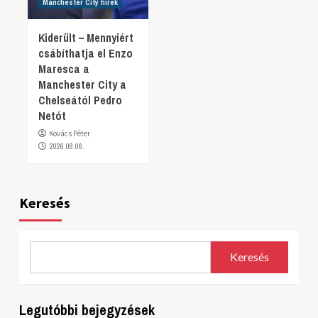
Manchester City hírek
Kiderült – Mennyiért
csábíthatja el Enzo
Maresca a
Manchester City a
Chelseától Pedro
Netót
Kovács Péter
2026.08.06.
Keresés
Keresés
Legutóbbi bejegyzések