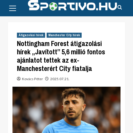
Primary
Skip
Menu
to
content
Átigazolási hírek
Manchester City hírek
Nottingham Forest átigazolási
hírek „Javított” 5,6 millió fontos
ajánlatot tettek az ex-
Manchesterért City fiatalja
Kovács Péter
2025.07.21.