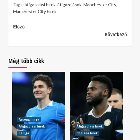
Tags:
átigazolási hírek
,
átigazolások
,
Manchester City
,
Manchester City hírek
Continue
Előző
Következő
Reading
Még több cikk
Arsenal hírek
Átigazolási hírek
Átigazolási hírek
La liga
Chelsea hírek