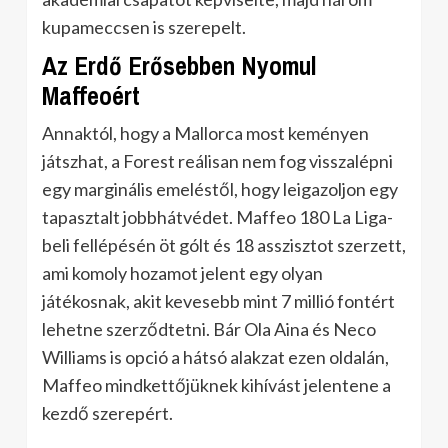
kupameccsen is szerepelt.
Az Erdő Erősebben Nyomul
Maffeoért
Annaktól, hogy a Mallorca most keményen
játszhat, a Forest reálisan nem fog visszalépni
egy marginális emeléstől, hogy leigazoljon egy
tapasztalt jobbhátvédet. Maffeo 180 La Liga-
beli fellépésén öt gólt és 18 asszisztot szerzett,
ami komoly hozamot jelent egy olyan
játékosnak, akit kevesebb mint 7 millió fontért
lehetne szerződtetni. Bár Ola Aina és Neco
Williams is opció a hátsó alakzat ezen oldalán,
Maffeo mindkettőjüknek kihívást jelentene a
kezdő szerepért.