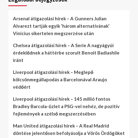
Arsenal átigazolási hírek – A Gunners Julian
Alvarezt tartják egyik ‘három alternatívának’
Vinicius sikertelen megszerzése után
Chelsea átigazolási hírek – A Serie A nagyágyúi
érdeklődnek a háttérbe szorult Benoit Badiashile
iránt
Liverpool átigazolási hírek – Meglepő
kölcsönmegállapodás a Barcelonával Araujo
védőért
Liverpool átigazolási hírek – 145 millió fontos
Bradley Barcola-üzlet a PSG-vel nehéz, de pozitív
fejlemények a szélső megszerzésében
Man United átigazolási hírek – A Real Madrid
döntése jelentősen befolyásolja a Vörös Ördögöket