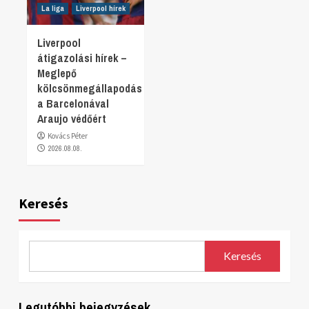
La liga
Liverpool hírek
Liverpool
átigazolási hírek –
Meglepő
kölcsönmegállapodás
a Barcelonával
Araujo védőért
Kovács Péter
2026.08.08.
Keresés
Keresés
Legutóbbi bejegyzések