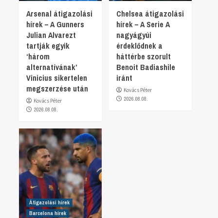
Arsenal átigazolási
Chelsea átigazolási
hírek – A Gunners
hírek – A Serie A
Julian Alvarezt
nagyágyúi
tartják egyik
érdeklődnek a
‘három
háttérbe szorult
alternatívának’
Benoit Badiashile
Vinicius sikertelen
iránt
megszerzése után
Kovács Péter
2026.08.08.
Kovács Péter
2026.08.08.
Átigazolási hírek
Barcelona hírek