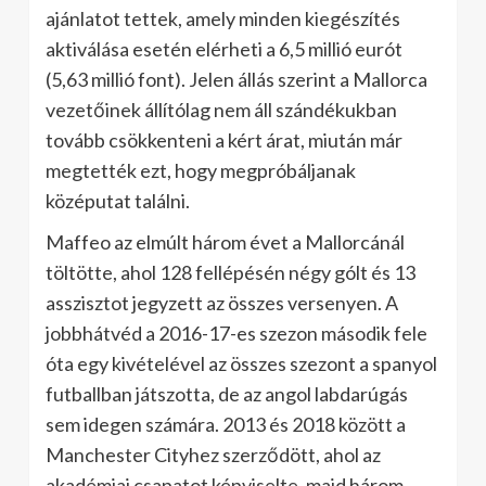
ajánlatot tettek, amely minden kiegészítés
aktiválása esetén elérheti a 6,5 millió eurót
(5,63 millió font). Jelen állás szerint a Mallorca
vezetőinek állítólag nem áll szándékukban
tovább csökkenteni a kért árat, miután már
megtették ezt, hogy megpróbáljanak
középutat találni.
Maffeo az elmúlt három évet a Mallorcánál
töltötte, ahol 128 fellépésén négy gólt és 13
asszisztot jegyzett az összes versenyen. A
jobbhátvéd a 2016-17-es szezon második fele
óta egy kivételével az összes szezont a spanyol
futballban játszotta, de az angol labdarúgás
sem idegen számára. 2013 és 2018 között a
Manchester Cityhez szerződött, ahol az
akadémiai csapatot képviselte, majd három