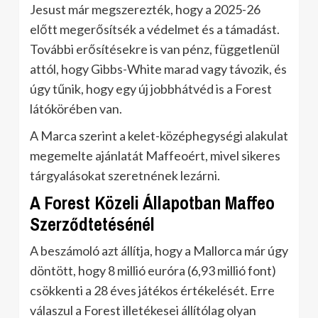
Jesust már megszerezték, hogy a 2025-26
előtt megerősítsék a védelmet és a támadást.
További erősítésekre is van pénz, függetlenül
attól, hogy Gibbs-White marad vagy távozik, és
úgy tűnik, hogy egy új jobbhátvéd is a Forest
látókörében van.
A Marca szerint a kelet-középhegységi alakulat
megemelte ajánlatát Maffeoért, mivel sikeres
tárgyalásokat szeretnének lezárni.
A Forest Közeli Állapotban Maffeo
Szerződtetésénél
A beszámoló azt állítja, hogy a Mallorca már úgy
döntött, hogy 8 millió euróra (6,93 millió font)
csökkenti a 28 éves játékos értékelését. Erre
válaszul a Forest illetékesei állítólag olyan