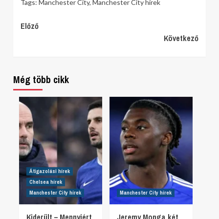
Tags:
Manchester City
,
Manchester City hírek
Continue
Előző
Következő
Reading
Még több cikk
Átigazolási hírek
Chelsea hírek
Manchester City hírek
Manchester City hírek
Kiderült – Mennyiért
Jeremy Monga két