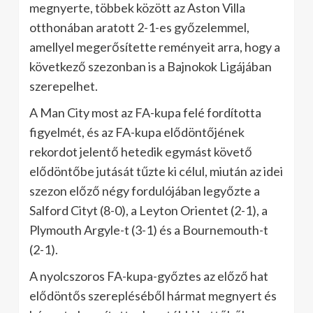
megnyerte, többek között az Aston Villa
otthonában aratott 2-1-es győzelemmel,
amellyel megerősítette reményeit arra, hogy a
következő szezonban is a Bajnokok Ligájában
szerepelhet.
A Man City most az FA-kupa felé fordította
figyelmét, és az FA-kupa elődöntőjének
rekordot jelentő hetedik egymást követő
elődöntőbe jutását tűzte ki célul, miután az idei
szezon előző négy fordulójában legyőzte a
Salford Cityt (8-0), a Leyton Orientet (2-1), a
Plymouth Argyle-t (3-1) és a Bournemouth-t
(2-1).
A nyolcszoros FA-kupa-győztes az előző hat
elődöntős szerepléséből hármat megnyert és