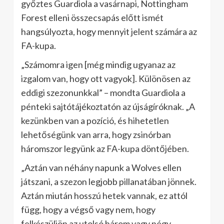
győztes Guardiola a vasárnapi, Nottingham
Forest elleni összecsapás előtt ismét
hangsúlyozta, hogy mennyit jelent számára az
FA-kupa.
„Számomra igen [még mindig ugyanaz az
izgalom van, hogy ott vagyok]. Különösen az
eddigi szezonunkkal” – mondta Guardiola a
pénteki sajtótájékoztatón az újságíróknak. „A
kezünkben van a pozíció, és hihetetlen
lehetőségünk van arra, hogy zsinórban
háromszor legyünk az FA-kupa döntőjében.
„Aztán van néhány napunk a Wolves ellen
játszani, a szezon legjobb pillanatában jönnek.
Aztán miután hosszú hetek vannak, ez attól
függ, hogy a végső vagy nem, hogy
felkészüljön az utolsó három vagy négy