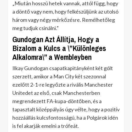
„Miután hosszú hetek vannak, attól függ, hogy
a döntő vagy nem, hogy felkészüljünk az utolsó
három vagy négy mérkőzésre. Remélhetőleg
meg tudjuk csinálni.”
Gundogan Azt Állítja, Hogy a
Bizalom a Kulcs a \”Különleges
Alkalomra\” a Wembleyben
Ilkay Gundogan csapatkapitányként két gólt
szerzett, amikor a Man City két szezonnal
ezelőtt 2-1-re legyőzte a rivális Manchester
Unitedet az első, csak Manchesterben
megrendezett FA-kupa-döntőben, és a
tapasztalt középpályás úgy vélte, hogy a pozitív
hozzáállás kulcsfontosságú, ha a Polgárok idén
is fel akarják emelni a trófeát.