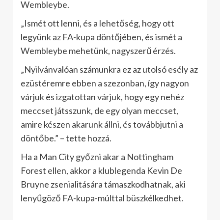
Wembleybe.
„Ismét ott lenni, és a lehetőség, hogy ott
legyünk az FA-kupa döntőjében, és ismét a
Wembleybe mehetünk, nagyszerű érzés.
„Nyilvánvalóan számunkra ez az utolsó esély az
ezüstéremre ebben a szezonban, így nagyon
várjuk és izgatottan várjuk, hogy egy nehéz
meccset játsszunk, de egy olyan meccset,
amire készen akarunk állni, és továbbjutni a
döntőbe.” – tette hozzá.
Ha a Man City győzni akar a Nottingham
Forest ellen, akkor a klublegenda Kevin De
Bruyne zsenialitására támaszkodhatnak, aki
lenyűgöző FA-kupa-múlttal büszkélkedhet.