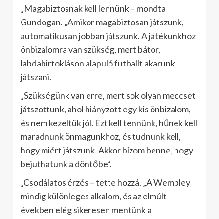
„Magabiztosnak kell lennünk – mondta
Gundogan. „Amikor magabiztosan játszunk,
automatikusan jobban játszunk. A játékunkhoz
önbizalomra van szükség, mert bátor,
labdabirtokláson alapuló futballt akarunk
játszani.
„Szükségünk van erre, mert sok olyan meccset
játszottunk, ahol hiányzott egy kis önbizalom,
és nem kezeltük jól. Ezt kell tennünk, hűnek kell
maradnunk önmagunkhoz, és tudnunk kell,
hogy miért játszunk. Akkor bízom benne, hogy
bejuthatunk a döntőbe”.
„Csodálatos érzés – tette hozzá. „A Wembley
mindig különleges alkalom, és az elmúlt
években elég sikeresen mentünk a