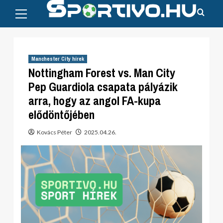
Primary
Skip
Menu
to
content
Manchester City hírek
Nottingham Forest vs. Man City
Pep Guardiola csapata pályázik
arra, hogy az angol FA-kupa
elődöntőjében
Kovács Péter
2025.04.26.