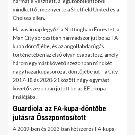
hármat elveszített, a legutóbbi kettőből
mindkettőt megnyerte a Sheffield United és a
Chelsea ellen.
Ha vasárnap legyőzi a Nottingham Forestet, a
Man City sorozatban harmadszor jut be az FA-
kupa döntőjébe, és az angol labdarúgás
történetében az első olyan csapat lesz, amely
három egymást követő szezonban mindkét
nagy hazai kupasorozat döntőjébe jut – a City
2017-18 és 2020-21 között négy egymást
követő szezonban jutott be az EFL-kupa
fináléjába.
Guardiola az FA-kupa-döntőbe
jutásra Összpontosított
A 2019-ben és 2023-ban kétszeres FA-kupa-