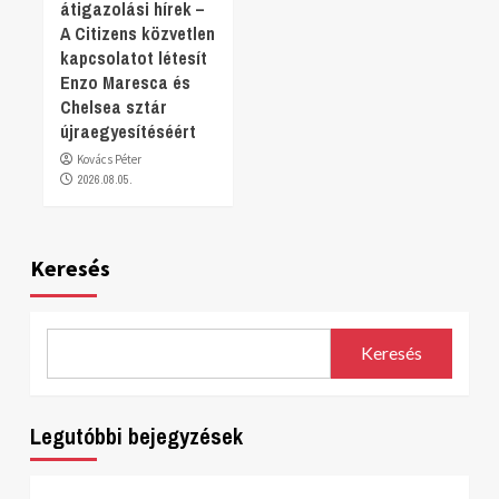
átigazolási hírek –
A Citizens közvetlen
kapcsolatot létesít
Enzo Maresca és
Chelsea sztár
újraegyesítéséért
Kovács Péter
2026.08.05.
Keresés
Keresés
Legutóbbi bejegyzések