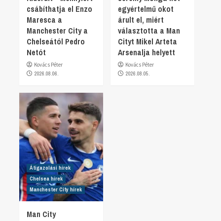
csábíthatja el Enzo
egyértelmű okot
Maresca a
árult el, miért
Manchester City a
választotta a Man
Chelseától Pedro
Cityt Mikel Arteta
Netót
Arsenalja helyett
Kovács Péter
Kovács Péter
2026.08.06.
2026.08.05.
Átigazolási hírek
Chelsea hírek
Manchester City hírek
Man City