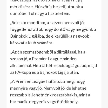
mérkőzésre. Először is be kell jutnunk a
döntőbe. Túl nagy a tiszteletem.
„Sokszor mondtam, a szezon nem volt jó,
függetlenül attól, hogy döntő vagy megyünk a
Bajnokok Ligájába, de elkerüljük a nagyobb
károkat a klub számára.
„Az én szemszögemből a diktálással, ha a
szezon jó, a Premier League minden
alkalommal. Hétről hétre boldogságot ad, majd
az FA-kupa és a Bajnokok Ligája után.
„A Premier League határozza meg, hogy
mennyire vagy jó. Nem volt jó, de lehetne
rosszabb is, lehetnénk rosszabbak is, mint a
harmadik, negyedik vagy ötödik hely.