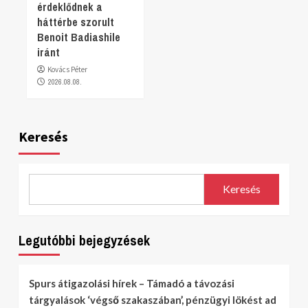
érdeklődnek a
háttérbe szorult
Benoit Badiashile
iránt
Kovács Péter
2026.08.08.
Keresés
Keresés
Legutóbbi bejegyzések
Spurs átigazolási hírek – Támadó a távozási
tárgyalások ‘végső szakaszában’, pénzügyi lökést ad