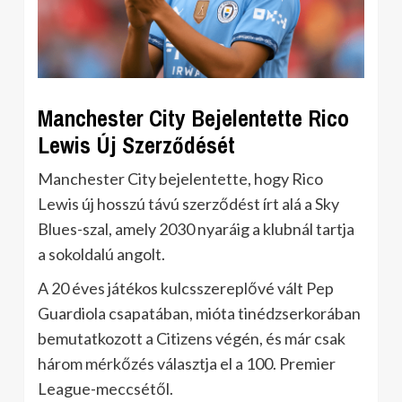
Manchester City Bejelentette Rico
Lewis Új Szerződését
Manchester City bejelentette, hogy Rico
Lewis új hosszú távú szerződést írt alá a Sky
Blues-szal, amely 2030 nyaráig a klubnál tartja
a sokoldalú angolt.
A 20 éves játékos kulcsszereplővé vált Pep
Guardiola csapatában, mióta tinédzserkorában
bemutatkozott a Citizens végén, és már csak
három mérkőzés választja el a 100. Premier
League-meccsétől.