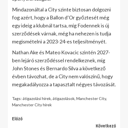
Mindazonáltal a City szinte biztosan dolgozni
fog azért, hogy a Ballon d’Or győztesét még
egy ideig a klubnál tartsa, míg Fodennek is új
szerződések várnak, még ha nehezen is tudja
megismételni a 2023-24-es teljesítményét.
Nathan Ake és Mateo Kovacic szintén 2027-
ben lejáró szerződéssel rendelkeznek, míg
John Stones és Bernardo Silva a következő
évben távozhat, de a City nem valószínű, hogy
megakadályozza a tapasztalt négyes távozását.
Tags:
átigazolási hírek
,
átigazolások
,
Manchester City
,
Manchester City hírek
Continue
Előző
Következő
Reading