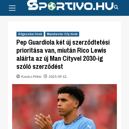
Primary
Skip
Menu
to
content
Átigazolási hírek
Manchester City hírek
Pep Guardiola két új szerződtetési
prioritása van, miután Rico Lewis
aláírta az új Man Cityvel 2030-ig
szóló szerződést
Kovács Péter
2025.09.12.