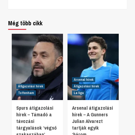
Még több cikk
Arsenal hírek
Átigazolási hírek
Átigazolási hírek
Tottenham
La liga
Spurs átigazolási
Arsenal átigazolási
hírek – Támadó a
hírek – A Gunners
távozási
Julian Alvarezt
tárgyalások ‘végső
tartják egyik
szakaszában’,
‘három