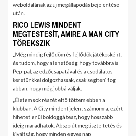
weboldalának az új megállapodás bejelentése
után.
RICO LEWIS MINDENT
MEGTESTESÍT, AMIRE A MAN CITY
TÖREKSZIK
„Még mindig fejlődöm és fejlődök játékosként,
és tudom, hogy a lehetőség, hogy továbbra is
Pep-pal, az edzőcsapatával és a csodálatos
keretünkkel dolgozhassak, csak segíteni fog
abban, hogy még jobbá váljak.
„Életem sok részét eltöltöttem ebben a
klubban. A City mindent jelent számomra, ezért
hihetetlenül boldoggá tesz, hogy hosszabb
ideig maradhatok. Abszolút megtiszteltetés és
kiváltság, hogy minden egyes nap