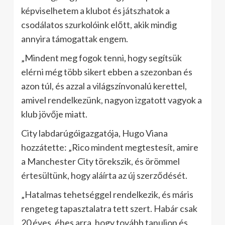
képviselhetem a klubot és játszhatok a
csodálatos szurkolóink előtt, akik mindig
annyira támogattak engem.
„Mindent meg fogok tenni, hogy segítsük
elérni még több sikert ebben a szezonban és
azon túl, és azzal a világszínvonalú kerettel,
amivel rendelkezünk, nagyon izgatott vagyok a
klub jövője miatt.
City labdarúgóigazgatója, Hugo Viana
hozzátette: „Rico mindent megtestesít, amire
a Manchester City törekszik, és örömmel
értesültünk, hogy aláírta az új szerződését.
„Hatalmas tehetséggel rendelkezik, és máris
rengeteg tapasztalatra tett szert. Habár csak
20 éves, éhes arra, hogy tovább tanuljon és