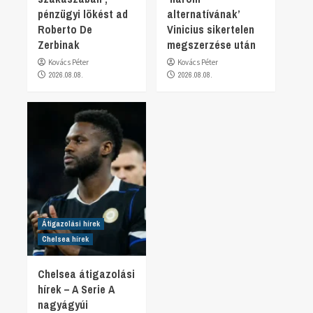
pénzügyi lökést ad
alternatívának’
Roberto De
Vinicius sikertelen
Zerbinak
megszerzése után
Kovács Péter
Kovács Péter
2026.08.08.
2026.08.08.
Átigazolási hírek
Chelsea hírek
Chelsea átigazolási
hírek – A Serie A
nagyágyúi