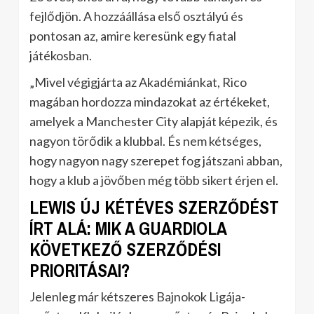
fejlődjön. A hozzáállása első osztályú és
pontosan az, amire keresünk egy fiatal
játékosban.
„Mivel végigjárta az Akadémiánkat, Rico
magában hordozza mindazokat az értékeket,
amelyek a Manchester City alapját képezik, és
nagyon törődik a klubbal. És nem kétséges,
hogy nagyon nagy szerepet fog játszani abban,
hogy a klub a jövőben még több sikert érjen el.
LEWIS ÚJ KÉTÉVES SZERZŐDÉST
ÍRT ALÁ: MIK A GUARDIOLA
KÖVETKEZŐ SZERZŐDÉSI
PRIORITÁSAI?
Jelenleg már kétszeres Bajnokok Ligája-