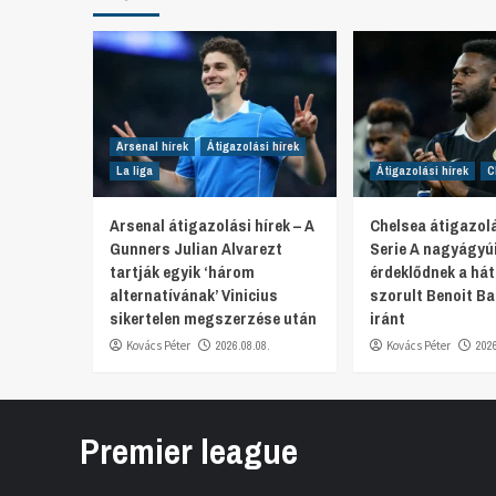
Arsenal hírek
Átigazolási hírek
La liga
Átigazolási hírek
C
Arsenal átigazolási hírek – A
Chelsea átigazolá
Gunners Julian Alvarezt
Serie A nagyágyú
tartják egyik ‘három
érdeklődnek a hát
alternatívának’ Vinicius
szorult Benoit Ba
sikertelen megszerzése után
iránt
Kovács Péter
2026.08.08.
Kovács Péter
202
Premier league