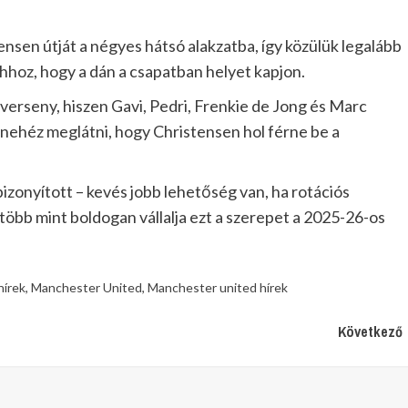
tensen útját a négyes hátsó alakzatba, így közülük legalább
hhoz, hogy a dán a csapatban helyet kapjon.
erseny, hiszen Gavi, Pedri, Frenkie de Jong és Marc
y nehéz meglátni, hogy Christensen hol férne be a
izonyított – kevés jobb lehetőség van, ha rotációs
 több mint boldogan vállalja ezt a szerepet a 2025-26-os
hírek
,
Manchester United
,
Manchester united hírek
Következő