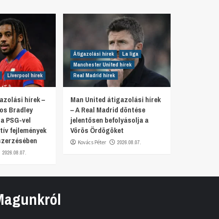
Átigazolási hírek
La liga
Manchester United hírek
Liverpool hírek
Real Madrid hírek
azolási hírek –
Man United átigazolási hírek
tos Bradley
– A Real Madrid döntése
 a PSG-vel
jelentősen befolyásolja a
tív fejlemények
Vörös Ördögöket
szerzésében
Kovács Péter
2026.08.07.
2026.08.07.
Magunkról