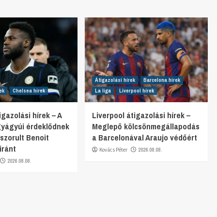
Átigazolási hírek
Barcelona hírek
ek
Chelsea hírek
La liga
Liverpool hírek
gazolási hírek – A
Liverpool átigazolási hírek –
gyágyúi érdeklődnek
Meglepő kölcsönmegállapodás
 szorult Benoit
a Barcelonával Araujo védőért
iránt
Kovács Péter
2026.08.08.
2026.08.08.