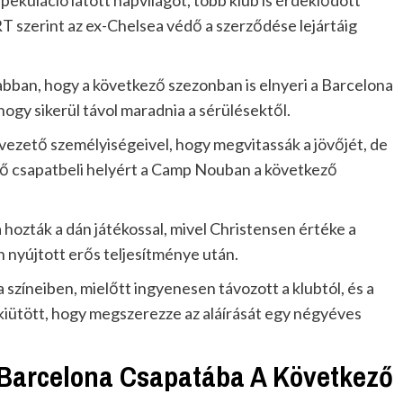
pekuláció látott napvilágot, több klub is érdeklődött
RT szerint az ex-Chelsea védő a szerződése lejártáig
 abban, hogy a következő szezonban is elnyeri a Barcelona
hogy sikerül távol maradnia a sérülésektől.
a vezető személyiségeivel, hogy megvitassák a jövőjét, de
lső csapatbeli helyért a Camp Nouban a következő
ozták a dán játékossal, mivel Christensen értéke a
 nyújtott erős teljesítménye után.
 színeiben, mielőtt ingyenesen távozott a klubtól, és a
iütött, hogy megszerezze az aláírását egy négyéves
 Barcelona Csapatába A Következő