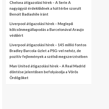
Chelsea átigazolási hírek – A Serie A
nagyágyúi érdeklődnek a háttérbe szorult
Benoit Badiashile iránt
Liverpool átigazolási hírek – Meglepő
kölcsönmegállapodás a Barcelonával Araujo
védőért
Liverpool átigazolási hírek – 145 millió fontos
Bradley Barcola-üzlet a PSG-vel nehéz, de
pozitív fejlemények a szélső megszerzésében
Man United átigazolási hírek – A Real Madrid
döntése jelentősen befolyásolja a Vörös
Ördögöket