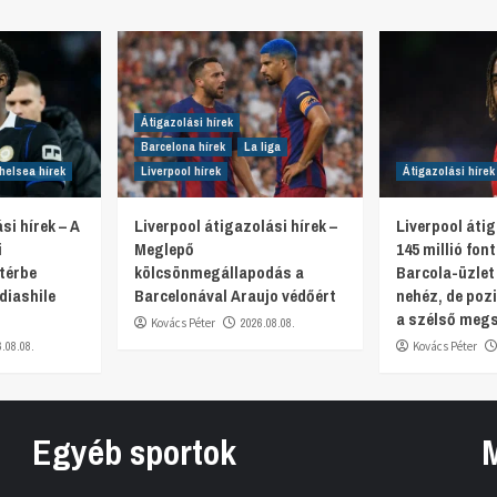
Átigazolási hírek
Barcelona hírek
La liga
helsea hírek
Liverpool hírek
Átigazolási hírek
si hírek – A
Liverpool átigazolási hírek –
Liverpool átig
i
Meglepő
145 millió fon
térbe
kölcsönmegállapodás a
Barcola-üzlet
diashile
Barcelonával Araujo védőért
nehéz, de pozi
a szélső meg
Kovács Péter
2026.08.08.
6.08.08.
Kovács Péter
Egyéb sportok