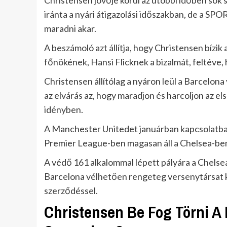
Christensen jövője körül az utóbbi időben sok s
iránta a nyári átigazolási időszakban, de a SPO
maradni akar.
A beszámoló azt állítja, hogy Christensen bízik
főnökének, Hansi Flicknek a bizalmát, feltéve, 
Christensen állítólag a nyáron leül a Barcelon
az elvárás az, hogy maradjon és harcoljon az e
idényben.
A Manchester Unitedet januárban kapcsolatba h
Premier League-ben magasan áll a Chelsea-ben
A védő 161 alkalommal lépett pályára a Chelsea
Barcelona vélhetően rengeteg versenytársat k
szerződéssel.
Christensen Be Fog Törni A