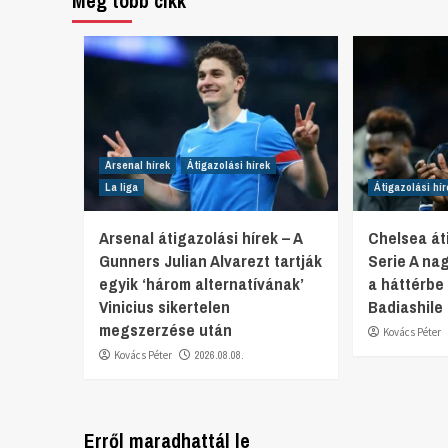
Még több cikk
Arsenal hírek
Átigazolási hírek
La liga
Átigazolási hír
Arsenal átigazolási hírek – A
Chelsea áti
Gunners Julian Alvarezt tartják
Serie A na
egyik ‘három alternatívának’
a háttérbe
Vinicius sikertelen
Badiashile 
megszerzése után
Kovács Péter
Kovács Péter
2026.08.08.
Erről maradhattál le