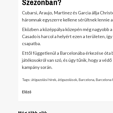
Szezonban?
Cubarsi, Araujo, Martinez és Garcia állja Chris
háromnak egyszerre kellene sérültnek lennie a
Eközben a középpálya közepén még nagyobb a v
Casado is harcol a helyért ezen a területen, íg
csapatba.
Ettől függetlenül a Barcelonába érkezése óta b
játékosokról van szó, és úgy tűnik, hogy a védő
kampány során.
Tags:
átigazolási hírek
,
átigazolások
,
Barcelona
,
Barcelona 
Continue
Előző
Reading