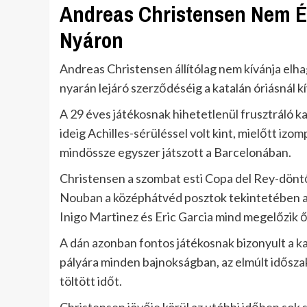
Andreas Christensen Nem Ér
Nyáron
Andreas Christensen állítólag nem kívánja elha
nyarán lejáró szerződéséig a katalán óriásnál k
A 29 éves játékosnak hihetetlenül frusztráló 
ideig Achilles-sérüléssel volt kint, mielőtt iz
mindössze egyszer játszott a Barcelonában.
Christensen a szombat esti Copa del Rey-döntő
Nouban a középhátvéd posztok tekintetében a 
Inigo Martinez és Eric Garcia mind megelőzik ő
A dán azonban fontos játékosnak bizonyult a k
pályára minden bajnokságban, az elmúlt idősza
töltött időt.