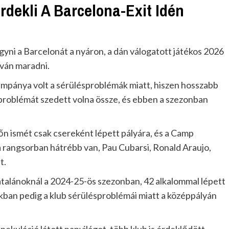
dekli A Barcelona-Exit Idén
gyni a Barcelonát a nyáron, a dán válogatott játékos 2026
íván maradni.
kampánya volt a sérülésproblémák miatt, hiszen hosszabb
omproblémát szedett volna össze, és ebben a szezonban
n ismét csak csereként lépett pályára, és a Camp
rangsorban hátrébb van, Pau Cubarsi, Ronald Araujo,
t.
atalánoknál a 2024-25-ös szezonban, 42 alkalommal lépett
kban pedig a klub sérülésproblémái miatt a középpályán