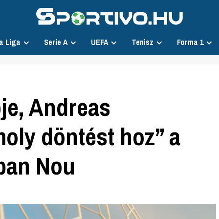
a Liga
Serie A
UEFA
Tenisz
Forma 1
je, Andreas
oly döntést hoz” a
pban Nou