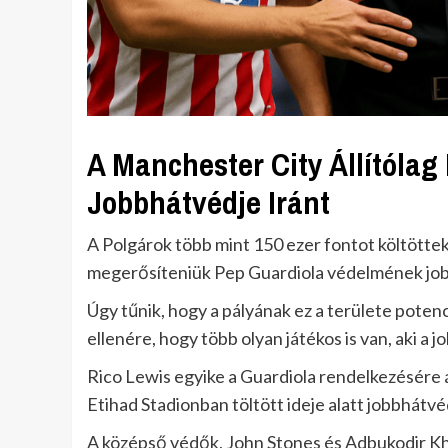
A Manchester City Állítólag
Jobbhátvédje Iránt
A Polgárok több mint 150 ezer fontot költöttek 
megerősíteniük Pep Guardiola védelmének jobb
Úgy tűnik, hogy a pályának ez a területe poten
ellenére, hogy több olyan játékos is van, aki a 
Rico Lewis egyike a Guardiola rendelkezésére
Etihad Stadionban töltött ideje alatt jobbhátvé
A középső védők, John Stones és Adbukodir Khu