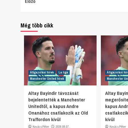
Continue
Előző
Reading
Még több cikk
Átigazolási hírek
La liga
Átigazolási hír
Manchester United hírek
Manchester Uni
Altay Bayindir távozását
Altay Bayi
bejelentették a Manchester
megerősíte
Unitedtől, a kapus Andre
kapus And
Onanához csatlakozik az Old
csatlakozi
Traffordon kívül
kívül
Kovács Péter
2026.08.07.
Kovács Péter