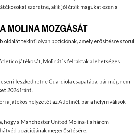
átékosokat szeretne, akik jól érzik magukat ezen a
JA MOLINA MOZGÁSÁT
 oldalát tekinti olyan pozíciónak, amely erősítésre szorul
Atletico játékosát, Molinát is felrakták a lehetséges
esen illeszkedhetne Guardiola csapatába, bár még nem
et 2026 iránt.
i a játékos helyzetét az Atletinél, bár a helyi riválisok
ta, hogy a Manchester United Molina-t a három
bhátvéd pozíciójának megerősítésére.