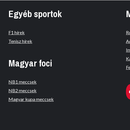
Egyéb sportok
F1 hírek
R
Tenisz hírek
A
I
K
Magyar foci
Fe
NB1 meccsek
NB2 meccsek
Magyar kupa meccsek