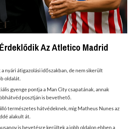
 Érdeklődik Az Atletico Madrid
a nyári átigazolási időszakban, de nem sikerült
 oldalát.
ciális gyenge pontja a Man City csapatának, annak
jobbhátvéd posztján is bevethető.
 álló természetes hátvédeknek, míg Matheus Nunes az
ddé alakult át.
sanov is bevetésre kerültek a jobb oldalon ebben a