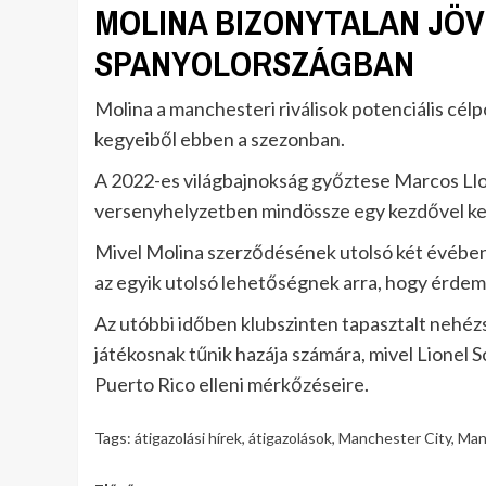
MOLINA BIZONYTALAN JÖV
SPANYOLORSZÁGBAN
Molina a manchesteri riválisok potenciális célp
kegyeiből ebben a szezonban.
A 2022-es világbajnokság győztese Marcos Llo
versenyhelyzetben mindössze egy kezdővel kel
Mivel Molina szerződésének utolsó két évében já
az egyik utolsó lehetőségnek arra, hogy érdemi
Az utóbbi időben klubszinten tapasztalt nehéz
játékosnak tűnik hazája számára, mivel Lionel S
Puerto Rico elleni mérkőzéseire.
Tags:
átigazolási hírek
,
átigazolások
,
Manchester City
,
Man