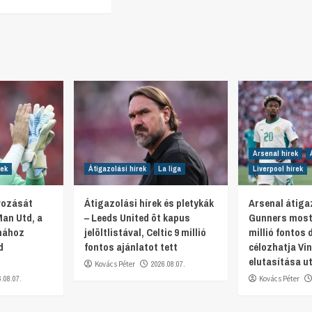
Arsenal hírek
rek
Átigazolási hírek
La liga
Liverpool hírek
ávozását
Átigazolási hírek és pletykák
Arsenal átigaz
Man Utd, a
– Leeds United öt kapus
Gunners most 
nához
jelöltlistával, Celtic 9 millió
millió fontos 
d
fontos ajánlatot tett
célozhatja Vin
elutasítása u
Kovács Péter
2026.08.07.
6.08.07.
Kovács Péter