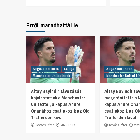
Erről maradhattál le
Átigazolási hírek
La liga
Átigazolási hírek
Manchester United hírek
Manchester United hí
Altay Bayindir távozását
Altay Bayindir t
bejelentették a Manchester
megerősítette a 
Unitedtől, a kapus Andre
kapus Andre Ona
Onanához csatlakozik az Old
csatlakozik az Ol
Traffordon kívül
Traffordon kívül
Kovács Péter
2026.08.07.
Kovács Péter
202