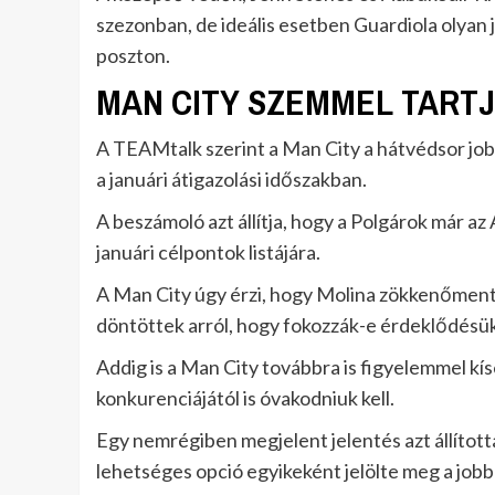
szezonban, de ideális esetben Guardiola olyan j
poszton.
MAN CITY SZEMMEL TART
A TEAMtalk szerint a Man City a hátvédsor jobb
a januári átigazolási időszakban.
A beszámoló azt állítja, hogy a Polgárok már az 
januári célpontok listájára.
A Man City úgy érzi, hogy Molina zökkenőment
döntöttek arról, hogy fokozzák-e érdeklődésük
Addig is a Man City továbbra is figyelemmel kísér
konkurenciájától is óvakodniuk kell.
Egy nemrégiben megjelent jelentés azt állítot
lehetséges opció egyikeként jelölte meg a job