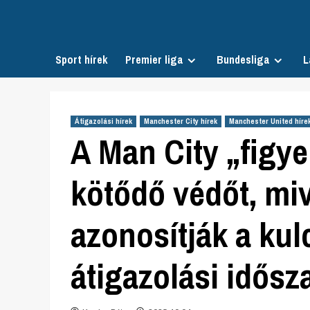
Skip
to
content
Sport hírek
Premier liga
Bundesliga
L
Átigazolási hírek
Manchester City hírek
Manchester United híre
A Man City „figye
kötődő védőt, miv
azonosítják a kul
átigazolási idős