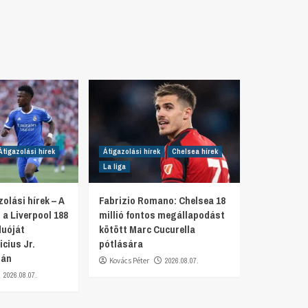
Átigazolási hírek
Átigazolási hírek
Chelsea hírek
La liga
olási hírek – A
Fabrizio Romano: Chelsea 18
a Liverpool 188
millió fontos megállapodást
duóját
kötött Marc Cucurella
icius Jr.
pótlására
tán
Kovács Péter
2026.08.07.
2026.08.07.