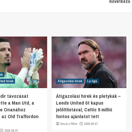
Következő
ek
ted hírek
Átigazolási hírek
La liga
ndir távozását
Átigazolási hírek és pletykák –
tte a Man Utd, a
Leeds United öt kapus
re Onanához
jelöltlistával, Celtic 9 millió
k az Old Traffordon
fontos ajánlatot tett
Kovács Péter
2026.08.07.
2026.08.07.