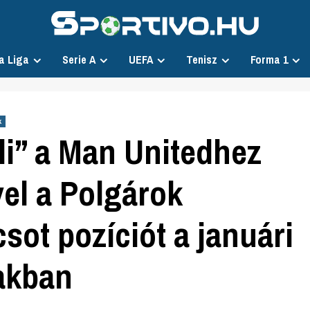
a Liga
Serie A
UEFA
Tenisz
Forma 1
k
li” a Man Unitedhez
el a Polgárok
csot pozíciót a januári
zakban