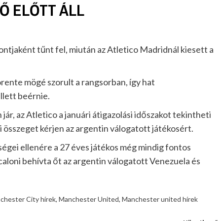
Ő ELŐTT ÁLL
ontjaként tűnt fel, miután az Atletico Madridnál kiesett a
rente mögé szorult a rangsorban, így hat
lett beérnie.
r, az Atletico a januári átigazolási időszakot tekintheti
 összeget kérjen az argentin válogatott játékosért.
ségei ellenére a 27 éves játékos még mindig fontos
caloni behívta őt az argentin válogatott Venezuela és
chester City hírek
,
Manchester United
,
Manchester united hírek