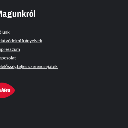
Magunkról
ólunk
datvédelmi irányelvek
mpresszum
apcsolat
lelősségteljes szerencsejáték