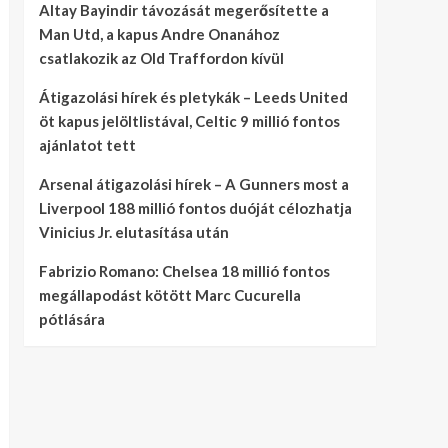
Altay Bayindir távozását megerősítette a
Man Utd, a kapus Andre Onanához
csatlakozik az Old Traffordon kívül
Átigazolási hírek és pletykák – Leeds United
öt kapus jelöltlistával, Celtic 9 millió fontos
ajánlatot tett
Arsenal átigazolási hírek – A Gunners most a
Liverpool 188 millió fontos duóját célozhatja
Vinicius Jr. elutasítása után
Fabrizio Romano: Chelsea 18 millió fontos
megállapodást kötött Marc Cucurella
pótlására