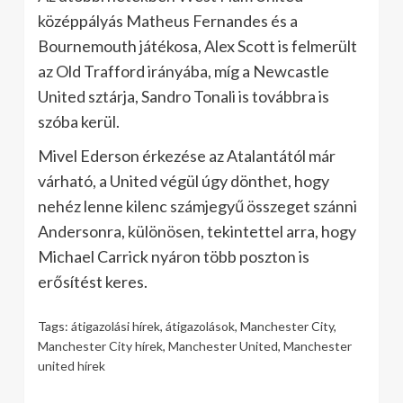
középpályás Matheus Fernandes és a
Bournemouth játékosa, Alex Scott is felmerült
az Old Trafford irányába, míg a Newcastle
United sztárja, Sandro Tonali is továbbra is
szóba kerül.
Mivel Ederson érkezése az Atalantától már
várható, a United végül úgy dönthet, hogy
nehéz lenne kilenc számjegyű összeget szánni
Andersonra, különösen, tekintettel arra, hogy
Michael Carrick nyáron több poszton is
erősítést keres.
Tags:
átigazolási hírek
,
átigazolások
,
Manchester City
,
Manchester City hírek
,
Manchester United
,
Manchester
united hírek