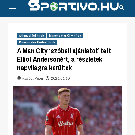
Primary
Skip
Menu
to
content
Átigazolási hírek
Manchester City hírek
Manchester United hírek
A Man City ‘szóbeli ajánlatot’ tett
Elliot Andersonért, a részletek
napvilágra kerültek
Kovács Péter
2026.06.10.