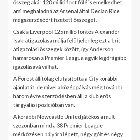
összeg akár 120 millió font fölé is emelkedhet,
ami meghaladná az Arsenal által Declan Rice
megszerzéséért fizetett összeget.
Csak a Liverpool 125 millió fontos Alexander
Isak-átigazolása múlja felül jelenleg ezt a brit
átigazolási összegek között, így Anderson
hamarosan a Premier League egyik legdrágább
igazolásává válhat.
A Forest állítólag elutasította a City korábbi
ajánlatát, de mivel a középpályás még további
három évre szerződésben áll, a klub erős
tárgyalási pozícióban van.
A korábbi Newcastle United játékos a múlt
szezonban mind a 38 Premier League
mérkőzésen pályára lépett, négy gólt és négy