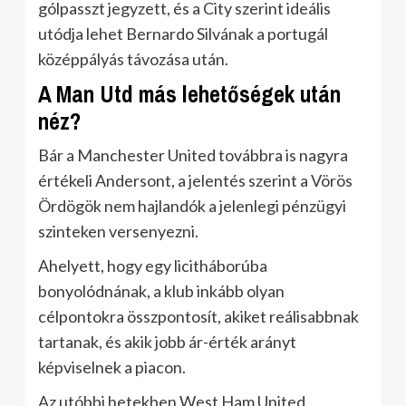
gólpasszt jegyzett, és a City szerint ideális
utódja lehet Bernardo Silvának a portugál
középpályás távozása után.
A Man Utd más lehetőségek után
néz?
Bár a Manchester United továbbra is nagyra
értékeli Andersont, a jelentés szerint a Vörös
Ördögök nem hajlandók a jelenlegi pénzügyi
szinteken versenyezni.
Ahelyett, hogy egy licitháborúba
bonyolódnának, a klub inkább olyan
célpontokra összpontosít, akiket reálisabbnak
tartanak, és akik jobb ár-érték arányt
képviselnek a piacon.
Az utóbbi hetekben West Ham United