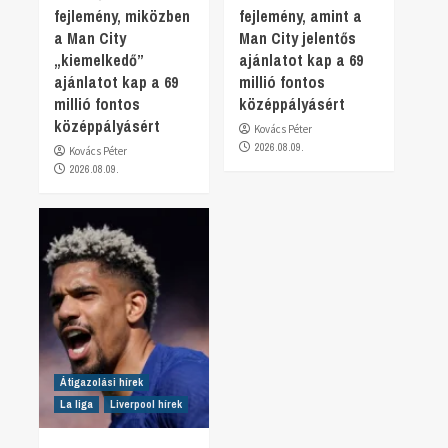
fejlemény, miközben
fejlemény, amint a
a Man City
Man City jelentős
„kiemelkedő”
ajánlatot kap a 69
ajánlatot kap a 69
millió fontos
millió fontos
középpályásért
középpályásért
Kovács Péter
2026.08.09.
Kovács Péter
2026.08.09.
Átigazolási hírek
La liga
Liverpool hírek