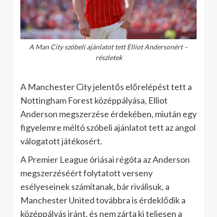
A Man City szóbeli ajánlatot tett Elliot Andersonért –
részletek
A Manchester City jelentős előrelépést tett a
Nottingham Forest középpályása, Elliot
Anderson megszerzése érdekében, miután egy
figyelemre méltó szóbeli ajánlatot tett az angol
válogatott játékosért.
A Premier League óriásai régóta az Anderson
megszerzéséért folytatott verseny
esélyeseinek számítanak, bár riválisuk, a
Manchester United továbbra is érdeklődik a
középpályás iránt, és nem zárta ki teljesen a