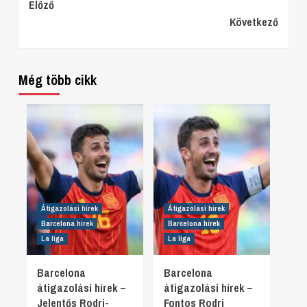
Continue
Előző
Következő
Reading
Még több cikk
Átigazolási hírek
Átigazolási hírek
Barcelona hírek
Barcelona hírek
La liga
La liga
Barcelona
Barcelona
átigazolási hírek –
átigazolási hírek –
Jelentős Rodri-
Fontos Rodri