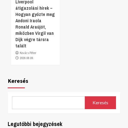
Liverpool
átigazolási hírek –
Hogyan győzte meg
Andoni Iraola
Ronald Araújót,
miközben Virgil van
Dijk végre társra
talált
Kovács Péter
2026.08.09.
Keresés
Keresés
Legutóbbi bejegyzések