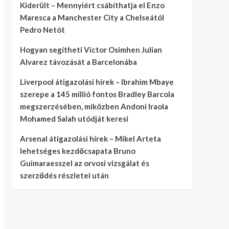
Kiderült – Mennyiért csábíthatja el Enzo
Maresca a Manchester City a Chelseától
Pedro Netót
Hogyan segítheti Victor Osimhen Julian
Alvarez távozását a Barcelonába
Liverpool átigazolási hírek – Ibrahim Mbaye
szerepe a 145 millió fontos Bradley Barcola
megszerzésében, miközben Andoni Iraola
Mohamed Salah utódját keresi
Arsenal átigazolási hírek – Mikel Arteta
lehetséges kezdőcsapata Bruno
Guimaraesszel az orvosi vizsgálat és
szerződés részletei után