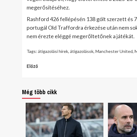
megerősítéséhez.
Rashford 426 fellépésén 138 gólt szerzett és 7
portugál Old Traffordra érkezése után nem so
nem érezte eléggé megerőltetőnek a játékát.
Tags:
átigazolási hírek
,
átigazolások
,
Manchester United
,
M
Continue
Előző
Reading
Még több cikk