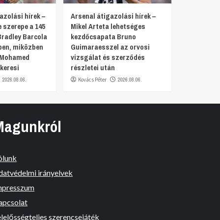
azolási hírek –
Arsenal átigazolási hírek –
 szerepe a 145
Mikel Arteta lehetséges
Bradley Barcola
kezdőcsapata Bruno
en, miközben
Guimaraesszel az orvosi
a Mohamed
vizsgálat és szerződés
keresi
részletei után
2026.08.06.
Kovács Péter
2026.08.06.
Magunkról
ólunk
datvédelmi irányelvek
mpresszum
apcsolat
lelősségteljes szerencsejáték