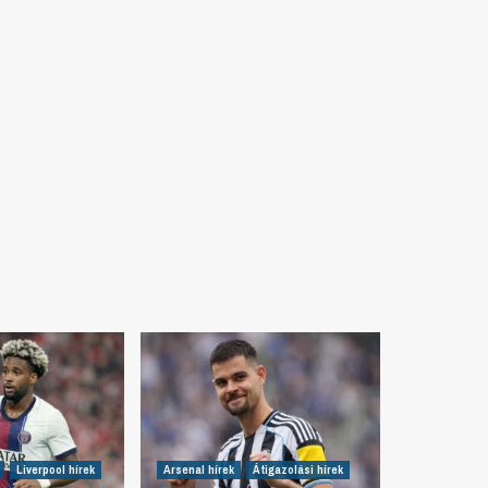
Liverpool hírek
Arsenal hírek
Átigazolási hírek