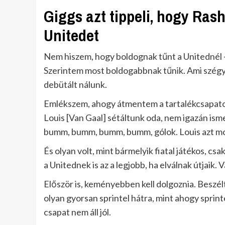
Giggs azt tippeli, hogy Ras
Unitedet
Nem hiszem, hogy boldognak tűnt a Unitednél 
Szerintem most boldogabbnak tűnik. Ami szégye
debütált nálunk.
Emlékszem, ahogy átmentem a tartalékcsapatok 
Louis [Van Gaal] sétáltunk oda, nem igazán isme
bumm, bumm, bumm, bumm, gólok. Louis azt mond
És olyan volt, mint bármelyik fiatal játékos, cs
a Unitednek is az a legjobb, ha elválnak útjaik.
Először is, keményebben kell dolgoznia. Beszél
olyan gyorsan sprintel hátra, mint ahogy sprintel
csapat nem áll jól.