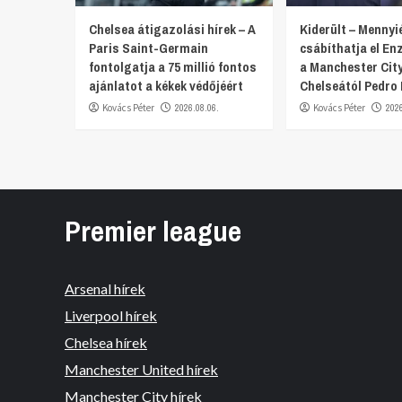
Chelsea átigazolási hírek – A
Kiderült – Mennyi
Paris Saint-Germain
csábíthatja el E
fontolgatja a 75 millió fontos
a Manchester City
ajánlatot a kékek védőjéért
Chelseától Pedro
Kovács Péter
2026.08.06.
Kovács Péter
202
Premier league
Arsenal hírek
Liverpool hírek
Chelsea hírek
Manchester United hírek
Manchester City hírek