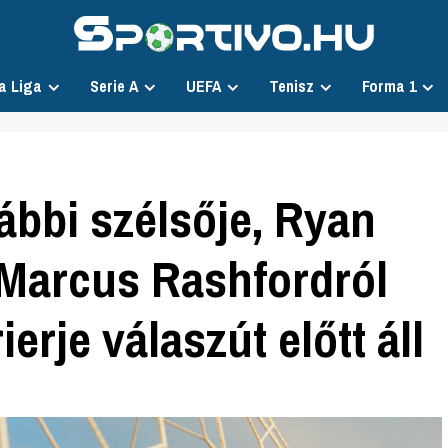
a Liga
Serie A
UEFA
Tenisz
Forma 1
ábbi szélsője, Ryan
Marcus Rashfordról
ierje válaszút előtt áll