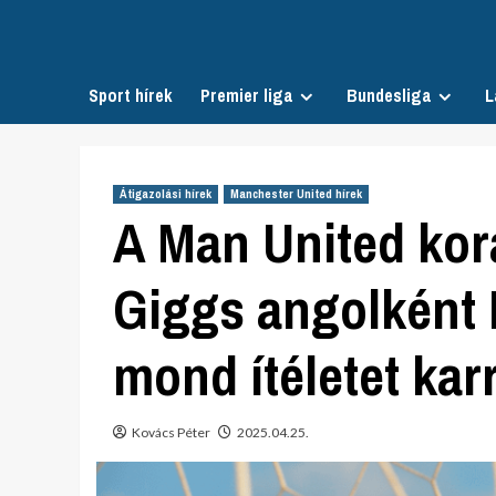
Skip
to
content
Sport hírek
Premier liga
Bundesliga
L
Átigazolási hírek
Manchester United hírek
A Man United kor
Giggs angolként 
mond ítéletet karr
Kovács Péter
2025.04.25.