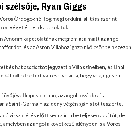
i szélsője, Ryan Giggs
Vörös Ördögöknél fog megfordulni, állítása szerint
yáron véget érne a kapcsolatuk.
n Amorim kapcsolatának megromlása miatt az angol
affordot, és az Aston Villához igazolt kölcsönbe a szezon
tt és hat asszisztot jegyzett a Villa színeiben, és Unai
n 40 millió fontért van esélye arra, hogy véglegesen
a jövőjével kapcsolatban, az angol továbbra is
is Saint-Germain az idény végén ajánlatot tesz érte.
aló visszatérés előtt sem zárta be teljesen az ajtót, de
, amelyben az angol a következő idényben is a Vörös