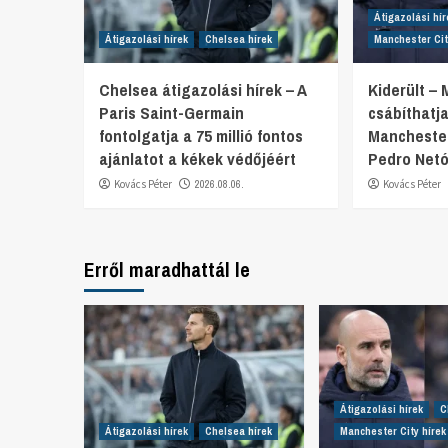
Átigazolási hír
Átigazolási hírek
Chelsea hírek
Manchester Cit
Chelsea átigazolási hírek – A
Kiderült –
Paris Saint-Germain
csábíthatj
fontolgatja a 75 millió fontos
Manchester
ajánlatot a kékek védőjéért
Pedro Netó
Kovács Péter
2026.08.06.
Kovács Péter
Erről maradhattál le
Átigazolási hírek
C
Átigazolási hírek
Chelsea hírek
Manchester City hírek