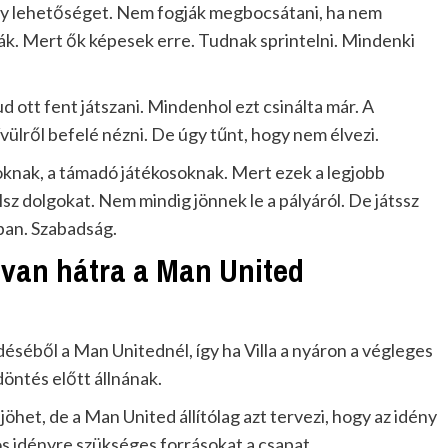
gy lehetőséget. Nem fogják megbocsátani, ha nem
k. Mert ők képesek erre. Tudnak sprintelni. Mindenki
d ott fent játszani. Mindenhol ezt csinálta már. A
ülről befelé nézni. De úgy tűnt, hogy nem élvezi.
osoknak, a támadó játékosoknak. Mert ezek a legjobb
lsz dolgokat. Nem mindig jönnek le a pályáról. De játssz
dban. Szabadság.
van hátra a Man United
séből a Man Unitednél, így ha Villa a nyáron a végleges
öntés előtt állnának.
öhet, de a Man United állítólag azt tervezi, hogy az idény
s idényre szükséges forrásokat a csapat