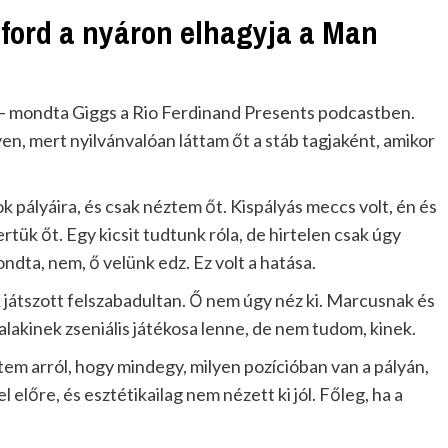
hford a nyáron elhagyja a Man
– mondta Giggs a Rio Ferdinand Presents podcastben.
n, mert nyilvánvalóan láttam őt a stáb tagjaként, amikor
pályáira, és csak néztem őt. Kispályás meccs volt, én és
rtük őt. Egy kicsit tudtunk róla, de hirtelen csak úgy
ta, nem, ő velünk edz. Ez volt a hatása.
ak játszott felszabadultan. Ő nem úgy néz ki. Marcusnak és
 Valakinek zseniális játékosa lenne, de nem tudom, kinek.
tem arról, hogy mindegy, milyen pozícióban van a pályán,
 előre, és esztétikailag nem nézett ki jól. Főleg, ha a