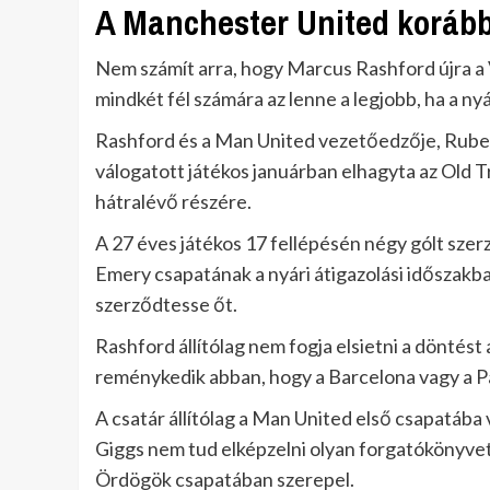
A Manchester United korább
Nem számít arra, hogy Marcus Rashford újra a 
mindkét fél számára az lenne a legjobb, ha a n
Rashford és a Man United vezetőedzője, Rube
válogatott játékos januárban elhagyta az Old Tr
hátralévő részére.
A 27 éves játékos 17 fellépésén négy gólt szerze
Emery csapatának a nyári átigazolási időszakba
szerződtesse őt.
Rashford állítólag nem fogja elsietni a döntést 
reménykedik abban, hogy a Barcelona vagy a Par
A csatár állítólag a Man United első csapatába v
Giggs nem tud elképzelni olyan forgatókönyvet
Ördögök csapatában szerepel.