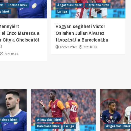
ek
Chelsea hírek
Átigazolási hírek
Barcelona hírek
y hírek
La liga
 Mennyiért
Hogyan segítheti Victor
a el Enzo Maresca a
Osimhen Julian Alvarez
 City a Chelseától
távozását a Barcelonába
t
Kovács Péter
2026.08.06.
2026.08.06.
helsea hírek
Átigazolási hírek
Barcelona hírek
La liga
Átigazolási hírek