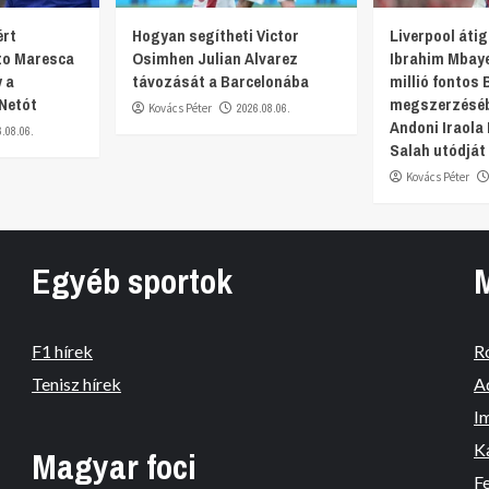
ért
Hogyan segítheti Victor
Liverpool átig
nzo Maresca
Osimhen Julian Alvarez
Ibrahim Mbaye
 a
távozását a Barcelonába
millió fontos 
 Netót
megszerzéséb
Kovács Péter
2026.08.06.
Andoni Iraol
6.08.06.
Salah utódját 
Kovács Péter
Egyéb sportok
F1 hírek
R
Tenisz hírek
A
I
K
Magyar foci
Fe