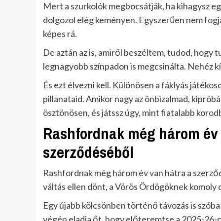
Mert a szurkolók megbocsátják, ha kihagysz e
dolgozol elég keményen. Egyszerűen nem fogjá
képes rá.
De aztán az is, amiről beszéltem, tudod, hogy tu
legnagyobb színpadon is megcsinálta. Nehéz kív
És ezt élvezni kell. Különösen a fáklyás játék
pillanataid. Amikor nagy az önbizalmad, kipróbá
ösztönösen, és játssz úgy, mint fiatalabb koro
Rashfordnak még három év 
szerződéséből
Rashfordnak még három év van hátra a szerződé
váltás ellen dönt, a Vörös Ördögöknek komoly d
Egy újabb kölcsönben történő távozás is szóba j
végén eladja őt, hogy előteremtse a 2025-26-o