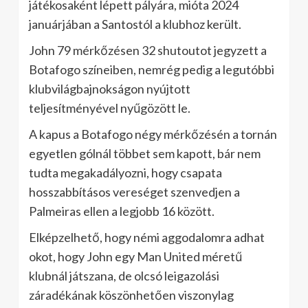
játékosaként lépett pályára, mióta 2024
januárjában a Santostól a klubhoz került.
John 79 mérkőzésen 32 shutoutot jegyzett a
Botafogo színeiben, nemrég pedig a legutóbbi
klubvilágbajnokságon nyújtott
teljesítményével nyűgözött le.
A kapus a Botafogo négy mérkőzésén a tornán
egyetlen gólnál többet sem kapott, bár nem
tudta megakadályozni, hogy csapata
hosszabbításos vereséget szenvedjen a
Palmeiras ellen a legjobb 16 között.
Elképzelhető, hogy némi aggodalomra adhat
okot, hogy John egy Man United méretű
klubnál játszana, de olcsó leigazolási
záradékának köszönhetően viszonylag