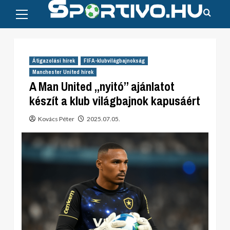
Primary
Skip
Menu
to
content
Átigazolási hírek
FIFA-klubvilágbajnokság
Manchester United hírek
A Man United „nyitó” ajánlatot
készít a klub világbajnok kapusáért
Kovács Péter
2025.07.05.