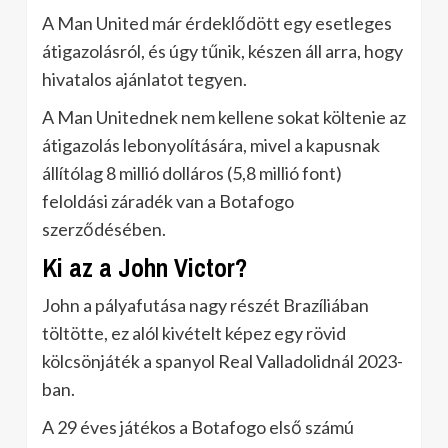
A Man United már érdeklődött egy esetleges
átigazolásról, és úgy tűnik, készen áll arra, hogy
hivatalos ajánlatot tegyen.
A Man Unitednek nem kellene sokat költenie az
átigazolás lebonyolítására, mivel a kapusnak
állítólag 8 millió dolláros (5,8 millió font)
feloldási záradék van a Botafogo
szerződésében.
Ki az a John Victor?
John a pályafutása nagy részét Brazíliában
töltötte, ez alól kivételt képez egy rövid
kölcsönjáték a spanyol Real Valladolidnál 2023-
ban.
A 29 éves játékos a Botafogo első számú