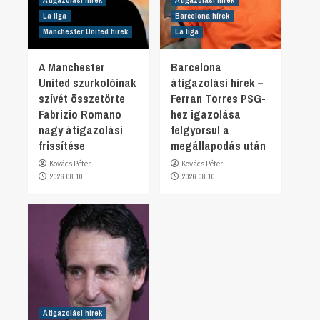
La liga
Barcelona hírek
Manchester United hírek
La liga
A Manchester
Barcelona
United szurkolóinak
átigazolási hírek –
szívét összetörte
Ferran Torres PSG-
Fabrizio Romano
hez igazolása
nagy átigazolási
felgyorsul a
frissítése
megállapodás után
Kovács Péter
Kovács Péter
2026.08.10.
2026.08.10.
Átigazolási hírek