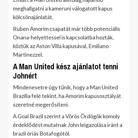
meghallgatni a kameruni válogatott kapus
kölcsönajánlatát.
Ruben Amorim csapatát már több potenciális
Onana-helyettessel is kapcsolatba hozták,
köztük az Aston Villa kapusával, Emiliano
Martinezzel.
A Man United kész ajánlatot tenni
Johnért
Mindenesetre úgy tűnik, hogy a Man United
Brazília felé tekint, ha Amorim kapusosztályát
szeretné megerősíteni.
A Goal Brazil szerint a Vörös Ördögök komoly
érdeklődést mutatnak John leigazolása iránt a
brazil óriás Botafogótól.