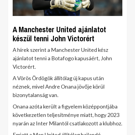
A Manchester United ajánlatot
készül tenni John Victorért
A hírek szerint a Manchester United kész
ajánlatot tenni a Botafogo kapusáért, John
Victorért.
A Vörös Ördögök állítólag új kapus után
néznek, mivel Andre Onana jövője körül
bizonytalanság van.
Onana azóta került a figyelem középpontjába
következetlen teljesítménye miatt, hogy 2023
nyarán az Inter Milantól csatlakozott a klubhoz.
Emiatt a Man United állítólag hajlandó