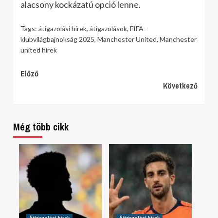
alacsony kockázatú opció lenne.
Tags:
átigazolási hírek
,
átigazolások
,
FIFA-
klubvilágbajnokság 2025
,
Manchester United
,
Manchester
united hírek
Continue
Előző
Következő
Reading
Még több cikk
Átigazolási hírek
Átigazolási hírek