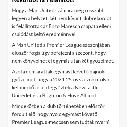
Hogy a Man United számára még rosszabb
legyen a helyzet, két nem kívánt klubrekordot
is felállítottak az Enzo Maresca csapata elleni
csalódást keltő eredménnyel.
A Man United a Premier League szezonjában
először fogja úgy befejezni a szezont, hogy
nem könyvelhet el egymás után két győzelmet.
Azóta nem arattak egymást követő bajnoki
győzelmet, hogy a 2024-25-ös szezon utolsó
két mérkőzésén legyőzték a Newcastle
Unitedet és a Brighton & Hove Albiont.
Mindeközben a klub történetében először
fordult elő, hogy nyolc egymást követő
Premier League-meccsen sem tudtak nyerni.