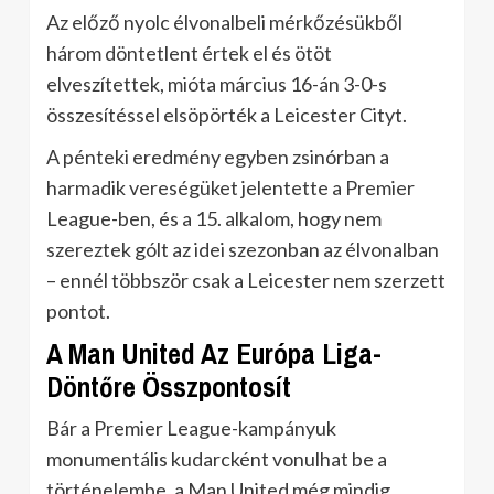
Az előző nyolc élvonalbeli mérkőzésükből
három döntetlent értek el és ötöt
elveszítettek, mióta március 16-án 3-0-s
összesítéssel elsöpörték a Leicester Cityt.
A pénteki eredmény egyben zsinórban a
harmadik vereségüket jelentette a Premier
League-ben, és a 15. alkalom, hogy nem
szereztek gólt az idei szezonban az élvonalban
– ennél többször csak a Leicester nem szerzett
pontot.
A Man United Az Európa Liga-
Döntőre Összpontosít
Bár a Premier League-kampányuk
monumentális kudarcként vonulhat be a
történelembe, a Man United még mindig