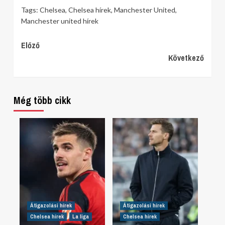
Tags:
Chelsea
,
Chelsea hírek
,
Manchester United
,
Manchester united hírek
Continue
Előző
Következő
Reading
Még több cikk
Átigazolási hírek
Átigazolási hírek
Chelsea hírek
La liga
Chelsea hírek