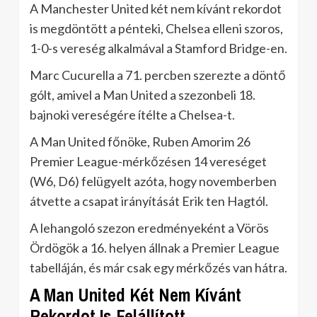
A Manchester United két nem kívánt rekordot
is megdöntött a pénteki, Chelsea elleni szoros,
1-0-s vereség alkalmával a Stamford Bridge-en.
Marc Cucurella a 71. percben szerezte a döntő
gólt, amivel a Man United a szezonbeli 18.
bajnoki vereségére ítélte a Chelsea-t.
A Man United főnöke, Ruben Amorim 26
Premier League-mérkőzésen 14 vereséget
(W6, D6) felügyelt azóta, hogy novemberben
átvette a csapat irányítását Erik ten Hagtól.
A lehangoló szezon eredményeként a Vörös
Ördögök a 16. helyen állnak a Premier League
tabelláján, és már csak egy mérkőzés van hátra.
A Man United Két Nem Kívánt
Rekordot Is Felállított