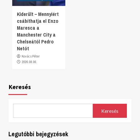
Kiderült – Mennyiért
csábíthatja el Enzo
Maresca a
Manchester City a
Chelseától Pedro
Netót
Kovács Péter
2026.08.06.
Keresés
Keresés
Legutóbbi bejegyzések