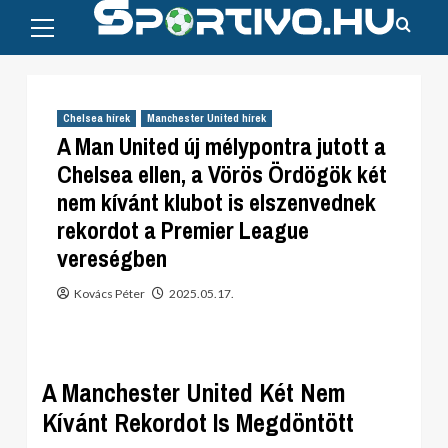
Primary
Skip
Menu
to
content
Chelsea hírek
Manchester United hírek
A Man United új mélypontra jutott a
Chelsea ellen, a Vörös Ördögök két
nem kívánt klubot is elszenvednek
rekordot a Premier League
vereségben
Kovács Péter
2025.05.17.
A Manchester United Két Nem
Kívánt Rekordot Is Megdöntött