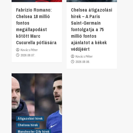
Fabrizio Romano:
Chelsea átigazolási
Chelsea 18 millió
hírek – A Paris
fontos
Saint-Germain
megállapodást
fontolgatja a 75
kötött Marc
millió fontos
Cucurella pótlására
ajánlatot a kékek
védőjéért
Kovács Péter
2026.08.07.
Kovács Péter
2026.08.06.
Átigazolási hírek
Chelsea hírek
Manchester City hírek