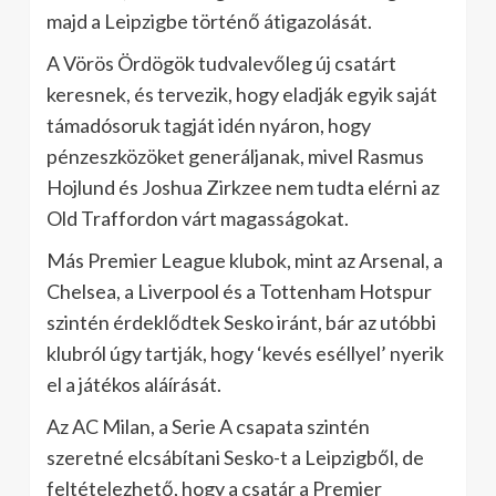
majd a Leipzigbe történő átigazolását.
A Vörös Ördögök tudvalevőleg új csatárt
keresnek, és tervezik, hogy eladják egyik saját
támadósoruk tagját idén nyáron, hogy
pénzeszközöket generáljanak, mivel Rasmus
Hojlund és Joshua Zirkzee nem tudta elérni az
Old Traffordon várt magasságokat.
Más Premier League klubok, mint az Arsenal, a
Chelsea, a Liverpool és a Tottenham Hotspur
szintén érdeklődtek Sesko iránt, bár az utóbbi
klubról úgy tartják, hogy ‘kevés eséllyel’ nyerik
el a játékos aláírását.
Az AC Milan, a Serie A csapata szintén
szeretné elcsábítani Sesko-t a Leipzigből, de
feltételezhető, hogy a csatár a Premier