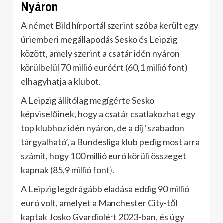
Nyáron
A német Bild hírportál szerint szóba került egy
úriemberi megállapodás Sesko és Leipzig
között, amely szerint a csatár idén nyáron
körülbelül 70 millió euróért (60,1 millió font)
elhagyhatja a klubot.
A Leipzig állítólag megígérte Sesko
képviselőinek, hogy a csatár csatlakozhat egy
top klubhoz idén nyáron, de a díj ‘szabadon
tárgyalható’, a Bundesliga klub pedig most arra
számít, hogy 100 millió euró körüli összeget
kapnak (85,9 millió font).
A Leipzig legdrágább eladása eddig 90 millió
euró volt, amelyet a Manchester City-től
kaptak Josko Gvardiolért 2023-ban, és úgy