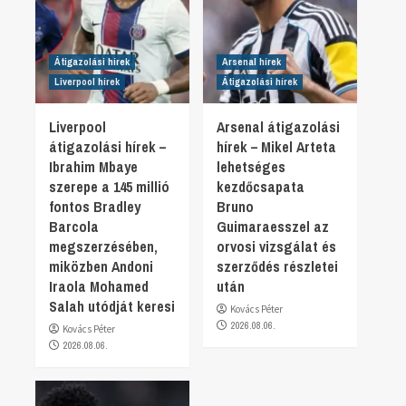
Átigazolási hírek
Arsenal hírek
Liverpool hírek
Átigazolási hírek
Liverpool
Arsenal átigazolási
átigazolási hírek –
hírek – Mikel Arteta
Ibrahim Mbaye
lehetséges
szerepe a 145 millió
kezdőcsapata
fontos Bradley
Bruno
Barcola
Guimaraesszel az
megszerzésében,
orvosi vizsgálat és
miközben Andoni
szerződés részletei
Iraola Mohamed
után
Salah utódját keresi
Kovács Péter
2026.08.06.
Kovács Péter
2026.08.06.