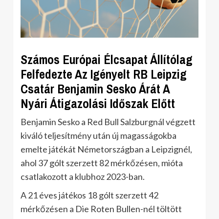
Számos Európai Élcsapat Állítólag
Felfedezte Az Igényelt RB Leipzig
Csatár Benjamin Sesko Árát A
Nyári Átigazolási Időszak Előtt
Benjamin Sesko a Red Bull Salzburgnál végzett
kiváló teljesítmény után új magasságokba
emelte játékát Németországban a Leipzignél,
ahol 37 gólt szerzett 82 mérkőzésen, mióta
csatlakozott a klubhoz 2023-ban.
A 21 éves játékos 18 gólt szerzett 42
mérkőzésen a Die Roten Bullen-nél töltött