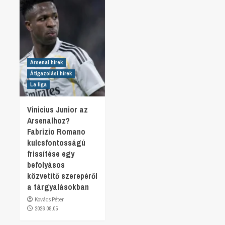
Arsenal hírek
Átigazolási hírek
La liga
Vinicius Junior az
Arsenalhoz?
Fabrizio Romano
kulcsfontosságú
frissítése egy
befolyásos
közvetítő szerepéről
a tárgyalásokban
Kovács Péter
2026.08.05.