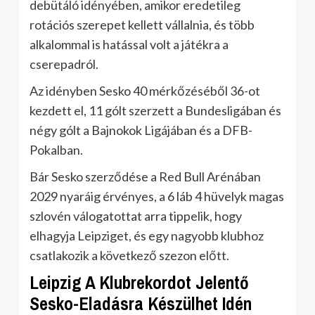
debütáló idényében, amikor eredetileg
rotációs szerepet kellett vállalnia, és több
alkalommal is hatással volt a játékra a
cserepadról.
Az idényben Sesko 40 mérkőzéséből 36-ot
kezdett el, 11 gólt szerzett a Bundesligában és
négy gólt a Bajnokok Ligájában és a DFB-
Pokalban.
Bár Sesko szerződése a Red Bull Arénában
2029 nyaráig érvényes, a 6 láb 4 hüvelyk magas
szlovén válogatottat arra tippelik, hogy
elhagyja Leipziget, és egy nagyobb klubhoz
csatlakozik a következő szezon előtt.
Leipzig A Klubrekordot Jelentő
Sesko-Eladásra Készülhet Idén