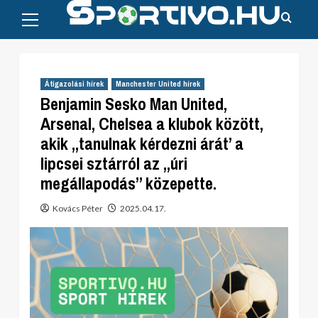
Primary
Skip
Menu
to
content
Átigazolási hírek
Manchester United hírek
Benjamin Sesko Man United,
Arsenal, Chelsea a klubok között,
akik „tanulnak kérdezni árát’ a
lipcsei sztárról az „úri
megállapodás” közepette.
Kovács Péter
2025.04.17.