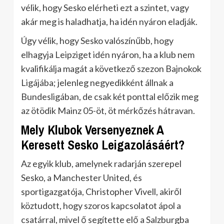
vélik, hogy Sesko elérheti ezt a szintet, vagy
akár meg is haladhatja, ha idén nyáron eladják.
Úgy vélik, hogy Sesko valószínűbb, hogy
elhagyja Leipziget idén nyáron, ha a klub nem
kvalifikálja magát a következő szezon Bajnokok
Ligájába; jelenleg negyedikként állnak a
Bundesligában, de csak két ponttal előzik meg
az ötödik Mainz 05-öt, öt mérkőzés hátravan.
Mely Klubok Versenyeznek A
Keresett Sesko Leigazolásáért?
Az egyik klub, amelynek radarján szerepel
Sesko, a Manchester United, és
sportigazgatója, Christopher Vivell, akiről
köztudott, hogy szoros kapcsolatot ápol a
csatárral, mivel ő segítette elő a Salzburgba