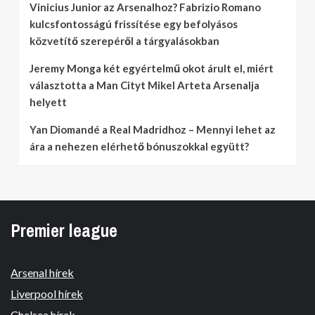
Vinicius Junior az Arsenalhoz? Fabrizio Romano
kulcsfontosságú frissítése egy befolyásos
közvetítő szerepéről a tárgyalásokban
Jeremy Monga két egyértelmű okot árult el, miért
választotta a Man Cityt Mikel Arteta Arsenalja
helyett
Yan Diomandé a Real Madridhoz – Mennyi lehet az
ára a nehezen elérhető bónuszokkal együtt?
Premier league
Arsenal hírek
Liverpool hírek
Chelsea hírek