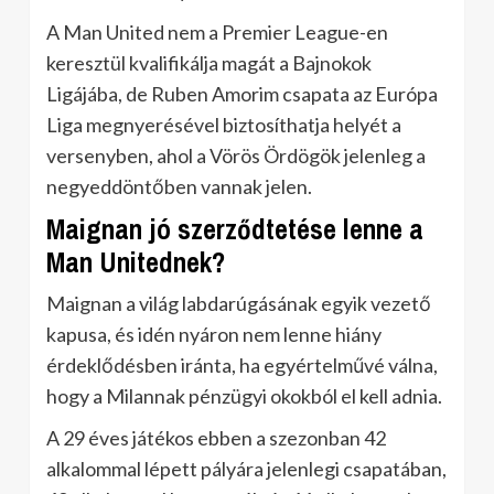
A Man United nem a Premier League-en
keresztül kvalifikálja magát a Bajnokok
Ligájába, de Ruben Amorim csapata az Európa
Liga megnyerésével biztosíthatja helyét a
versenyben, ahol a Vörös Ördögök jelenleg a
negyeddöntőben vannak jelen.
Maignan jó szerződtetése lenne a
Man Unitednek?
Maignan a világ labdarúgásának egyik vezető
kapusa, és idén nyáron nem lenne hiány
érdeklődésben iránta, ha egyértelművé válna,
hogy a Milannak pénzügyi okokból el kell adnia.
A 29 éves játékos ebben a szezonban 42
alkalommal lépett pályára jelenlegi csapatában,