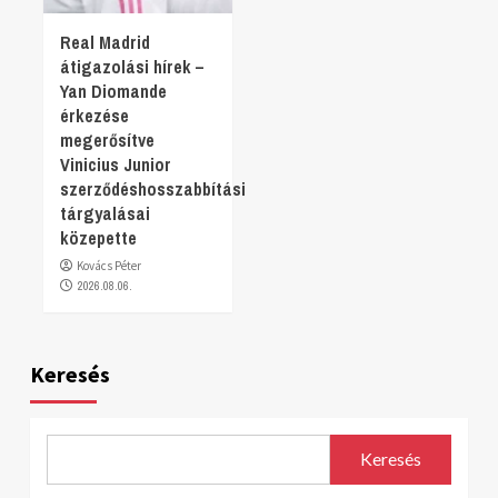
Real Madrid
átigazolási hírek –
Yan Diomande
érkezése
megerősítve
Vinicius Junior
szerződéshosszabbítási
tárgyalásai
közepette
Kovács Péter
2026.08.06.
Keresés
Keresés