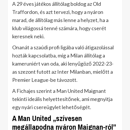
A 29 éves játékos állítólag boldog az Old
Traffordon, és azt tervezi, hogy a nyáron
marad, de állítólag más lenne a helyzet, ha a
klub világossá tenné számára, hogy cserét
keresnek neki.
Onanát a szaúdi profi ligába való átigazolással
hozták kapcsolatba, míg a Milan állítólag a
kameruniért van oda, aki lenyűgöző 2022-23-
as szezont futott az Inter Milanban, mielőtt a
Premier League-be távozott.
A Fichajes szerint a Man United Maignant
tekinti ideális helyettesítőnek, ami megnyitja
egy nyári csereügylet lehetőségét.
A Man United „szívesen
megállapodna nyáron Maignan-ról”