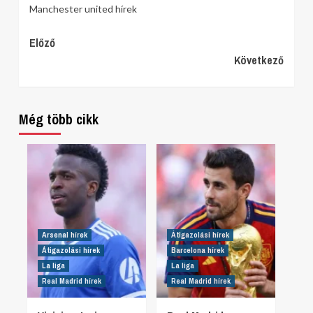
Manchester united hírek
Continue
Előző
Következő
Reading
Még több cikk
Arsenal hírek
Átigazolási hírek
Átigazolási hírek
Barcelona hírek
La liga
La liga
Real Madrid hírek
Real Madrid hírek