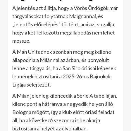
A jelentés azt állítja, hogy a Vörös Ördögök már
tárgyalásokat folytatnak Maignannal, és
„jelentős előrelépés” történt, ami azt sugallja,
hogy a két fél közötti megállapodás nem lehet
messze.
A Man Unitednek azonban még meg kellene
állapodnia a Milánnal az árban, és bonyolult
lenne a tárgyalás, ha a San Siro óriásai képesek
lennének biztosítani a 2025-26-os Bajnokok
Ligája selejtezőt.
A Milan jelenleg kilencedik a Serie A tabelláján,
kilenc pont a hátránya a negyedik helyen álló
Bologna mögött, így a klub előtt óriási feladat
áll, ha a következő szezonra is be akarja
biztosítani a helyét az élvonalban.