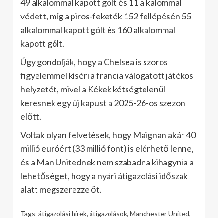
49 alkalommal kapott gólt és 11 alkalommal
védett, míg a piros-feketék 152 fellépésén 55
alkalommal kapott gólt és 160 alkalommal
kapott gólt.
Úgy gondolják, hogy a Chelsea is szoros
figyelemmel kíséri a francia válogatott játékos
helyzetét, mivel a Kékek kétségtelenül
keresnek egy új kapust a 2025-26-os szezon
előtt.
Voltak olyan felvetések, hogy Maignan akár 40
millió euróért (33 millió font) is elérhető lenne,
és a Man Unitednek nem szabadna kihagynia a
lehetőséget, hogy a nyári átigazolási időszak
alatt megszerezze őt.
Tags:
átigazolási hírek
,
átigazolások
,
Manchester United
,