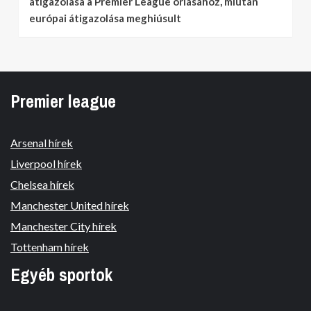
átigazolása a Premier League óriásához, miután
európai átigazolása meghiúsult
Premier league
Arsenal hírek
Liverpool hírek
Chelsea hírek
Manchester United hírek
Manchester City hírek
Tottenham hírek
Egyéb sportok