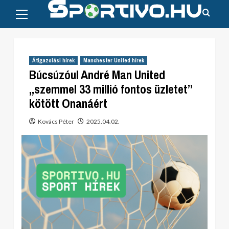
Primary
Skip
Menu
to
content
Átigazolási hírek
Manchester United hírek
Búcsúzóul André Man United
„szemmel 33 millió fontos üzletet”
kötött Onanáért
Kovács Péter
2025.04.02.