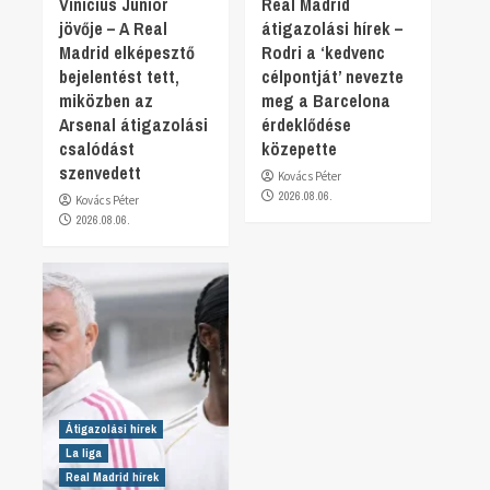
Vinicius Junior
Real Madrid
jövője – A Real
átigazolási hírek –
Madrid elképesztő
Rodri a ‘kedvenc
bejelentést tett,
célpontját’ nevezte
miközben az
meg a Barcelona
Arsenal átigazolási
érdeklődése
csalódást
közepette
szenvedett
Kovács Péter
2026.08.06.
Kovács Péter
2026.08.06.
Átigazolási hírek
La liga
Real Madrid hírek