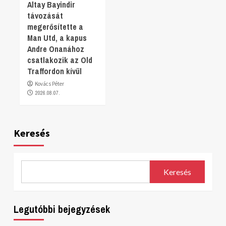
Altay Bayindir
távozását
megerősítette a
Man Utd, a kapus
Andre Onanához
csatlakozik az Old
Traffordon kívül
Kovács Péter
2026.08.07.
Keresés
Keresés
Legutóbbi bejegyzések