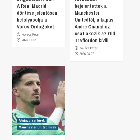
A Real Madrid
bejelentették a
döntése jelentősen
Manchester
befolyásolja a
Unitedtől, a kapus
Vörös Ördögöket
Andre Onanához
csatlakozik az Old
Kovács Péter
Traffordon kívül
2026.08.07.
Kovács Péter
2026.08.07.
Átigazolási hírek
Manchester United hírek