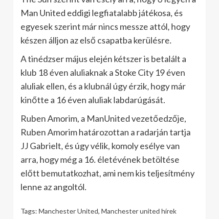
Man United eddigi legfiatalabb játékosa, és
egyesek szerint már nincs messze attól, hogy
készen álljon az első csapatba kerülésre.
A tinédzser május elején kétszer is betalált a
klub 18 éven aluliaknak a Stoke City 19 éven
aluliak ellen, és a klubnál úgy érzik, hogy már
kinőtte a 16 éven aluliak labdarúgását.
Ruben Amorim, a ManUnited vezetőedzője,
Ruben Amorim határozottan a radarján tartja
JJ Gabrielt, és úgy vélik, komoly esélye van
arra, hogy még a 16. életévének betöltése
előtt bemutatkozhat, ami nem kis teljesítmény
lenne az angoltól.
Tags:
Manchester United
,
Manchester united hírek