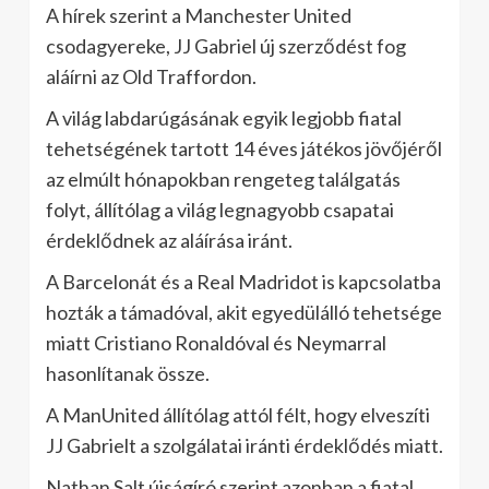
A hírek szerint a Manchester United
csodagyereke, JJ Gabriel új szerződést fog
aláírni az Old Traffordon.
A világ labdarúgásának egyik legjobb fiatal
tehetségének tartott 14 éves játékos jövőjéről
az elmúlt hónapokban rengeteg találgatás
folyt, állítólag a világ legnagyobb csapatai
érdeklődnek az aláírása iránt.
A Barcelonát és a Real Madridot is kapcsolatba
hozták a támadóval, akit egyedülálló tehetsége
miatt Cristiano Ronaldóval és Neymarral
hasonlítanak össze.
A ManUnited állítólag attól félt, hogy elveszíti
JJ Gabrielt a szolgálatai iránti érdeklődés miatt.
Nathan Salt újságíró szerint azonban a fiatal