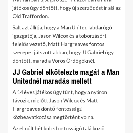
játékos úgy döntött, hogy új szerződést ír alá az
Old Traffordon.
Salt azt állítja, hogy a Man United labdarúgó
igazgatója, Jason Wilcox és a toborzásért
felelős vezető, Matt Hargreaves fontos
szerepet játszott abban, hogy JJ Gabriel úgy
döntött, marad a Vörös Ördögöknél.
JJ Gabriel elkötelezte magát a Man
Unitednél maradás mellett
A 14 éves játékos úgy tűnt, hogy a nyáron
távozik, mielőtt Jason Wilcox és Matt
Hargreaves döntő fontosságú
közbeavatkozása megtörtént volna.
Az elmúlt hét kulcsfontosságú találkozói