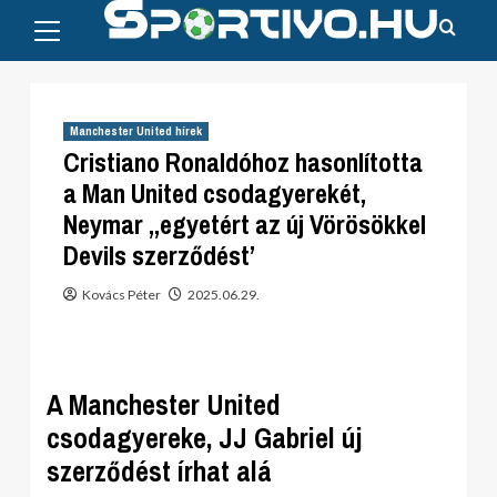
Primary
Skip
Menu
to
content
Manchester United hírek
Cristiano Ronaldóhoz hasonlította
a Man United csodagyerekét,
Neymar „egyetért az új Vörösökkel
Devils szerződést’
Kovács Péter
2025.06.29.
A Manchester United
csodagyereke, JJ Gabriel új
szerződést írhat alá