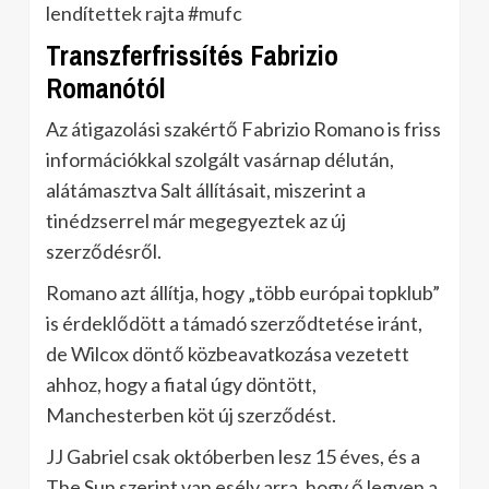
lendítettek rajta #mufc
Transzferfrissítés Fabrizio
Romanótól
Az átigazolási szakértő Fabrizio Romano is friss
információkkal szolgált vasárnap délután,
alátámasztva Salt állításait, miszerint a
tinédzserrel már megegyeztek az új
szerződésről.
Romano azt állítja, hogy „több európai topklub”
is érdeklődött a támadó szerződtetése iránt,
de Wilcox döntő közbeavatkozása vezetett
ahhoz, hogy a fiatal úgy döntött,
Manchesterben köt új szerződést.
JJ Gabriel csak októberben lesz 15 éves, és a
The Sun szerint van esély arra, hogy ő legyen a