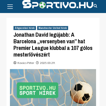
Primary
Skip
Menu
to
content
Átigazolási hírek
Manchester United hírek
Jonathan David legújabb: A
Barcelona „versenyben van” hat
Premier League klubbal a 107 gólos
mesterlövészért
Kovács Péter
2025.03.29.