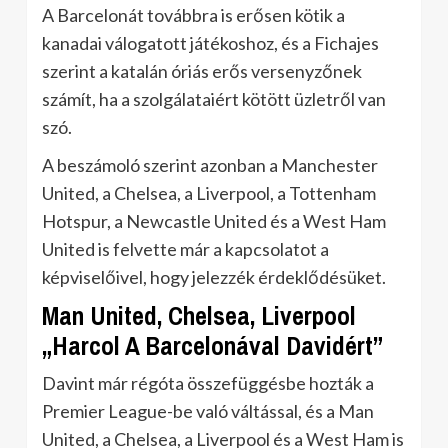
A Barcelonát továbbra is erősen kötik a
kanadai válogatott játékoshoz, és a Fichajes
szerint a katalán óriás erős versenyzőnek
számít, ha a szolgálataiért kötött üzletről van
szó.
A beszámoló szerint azonban a Manchester
United, a Chelsea, a Liverpool, a Tottenham
Hotspur, a Newcastle United és a West Ham
United is felvette már a kapcsolatot a
képviselőivel, hogy jelezzék érdeklődésüket.
Man United, Chelsea, Liverpool
„Harcol A Barcelonával Davidért”
Davint már régóta összefüggésbe hozták a
Premier League-be való váltással, és a Man
United, a Chelsea, a Liverpool és a West Ham is