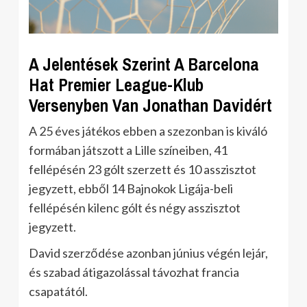
A Jelentések Szerint A Barcelona
Hat Premier League-Klub
Versenyben Van Jonathan Davidért
A 25 éves játékos ebben a szezonban is kiváló
formában játszott a Lille színeiben, 41
fellépésén 23 gólt szerzett és 10 asszisztot
jegyzett, ebből 14 Bajnokok Ligája-beli
fellépésén kilenc gólt és négy asszisztot
jegyzett.
David szerződése azonban június végén lejár,
és szabad átigazolással távozhat francia
csapatától.