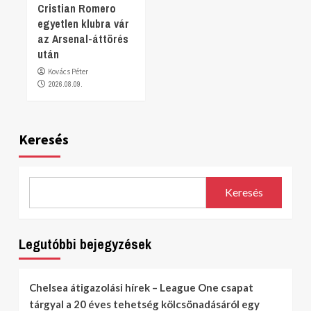
Cristian Romero
egyetlen klubra vár
az Arsenal-áttörés
után
Kovács Péter
2026.08.09.
Keresés
Keresés
Legutóbbi bejegyzések
Chelsea átigazolási hírek – League One csapat
tárgyal a 20 éves tehetség kölcsönadásáról egy