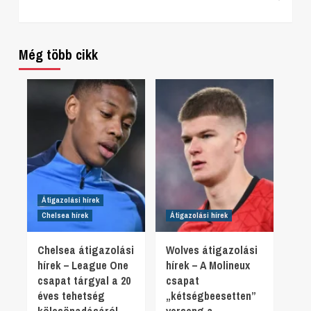
Reading
Még több cikk
Átigazolási hírek
Chelsea hírek
Átigazolási hírek
Chelsea átigazolási
Wolves átigazolási
hírek – League One
hírek – A Molineux
csapat tárgyal a 20
csapat
éves tehetség
„kétségbeesetten”
kölcsönadásáról
verseng a