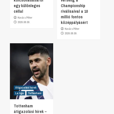
egy különleges
Championship
céllal
riválisaival a 10
millió fontos
Kovács Péter
középpályásért
2026.08.09.
Kovács Péter
2026.08.09.
Átigazolási hírek
La liga
Tottenham
Tottenham
átigazolási hírek –