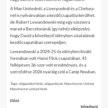
A Man Unitednél, a Liverpoolnál és a Chelsea-
nél is nyilvánvalóan a kezdőcsapatba kerülhet,
de Robert Lewandowski még egy szezonra
marad a Barcelonánál, így nehéz elképzelni,
hogy David a következő idényben a katalánok
kezdőcsapatában szerepeljen.
Lewandowski a 2024-25-ös idényben kiváló
formában volt Hansi Flick csapatában, 41
fellépésen 36-szor volt eredményes, és a
szerződése 2026 nyaráig szól a Camp Nouban.
Tags:
átigazolási hírek
,
átigazolások
,
Manchester United
,
Manchester united hírek
Continue
Előző
Következő