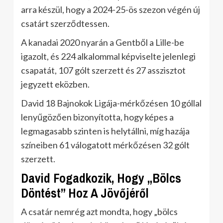
arra készül, hogy a 2024-25-ös szezon végén új
csatárt szerződtessen.
A kanadai 2020 nyarán a Gentből a Lille-be
igazolt, és 224 alkalommal képviselte jelenlegi
csapatát, 107 gólt szerzett és 27 asszisztot
jegyzett eközben.
David 18 Bajnokok Ligája-mérkőzésen 10 góllal
lenyűgözően bizonyította, hogy képes a
legmagasabb szinten is helytállni, míg hazája
színeiben 61 válogatott mérkőzésen 32 gólt
szerzett.
David Fogadkozik, Hogy „Bölcs
Döntést” Hoz A Jövőjéről
A csatár nemrég azt mondta, hogy „bölcs