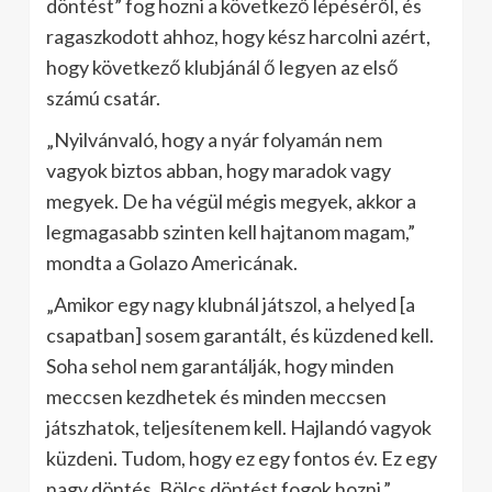
döntést” fog hozni a következő lépéséről, és
ragaszkodott ahhoz, hogy kész harcolni azért,
hogy következő klubjánál ő legyen az első
számú csatár.
„Nyilvánvaló, hogy a nyár folyamán nem
vagyok biztos abban, hogy maradok vagy
megyek. De ha végül mégis megyek, akkor a
legmagasabb szinten kell hajtanom magam,”
mondta a Golazo Americának.
„Amikor egy nagy klubnál játszol, a helyed [a
csapatban] sosem garantált, és küzdened kell.
Soha sehol nem garantálják, hogy minden
meccsen kezdhetek és minden meccsen
játszhatok, teljesítenem kell. Hajlandó vagyok
küzdeni. Tudom, hogy ez egy fontos év. Ez egy
nagy döntés. Bölcs döntést fogok hozni.”