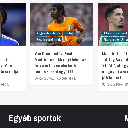
Átigazolási hírek
La liga
Átigazolási hírek
Real Madrid hírek
Manchester Unite
t
Yan Diomandé a Real
Man United át
ult el,
Madridhoz – Mennyi lehet az
– Altay Bayind
a a Man
ára a nehezen elérhető
‘eldőlt’, ahogy
a Arsenalja
bónuszokkal együtt?
megnyeri a ve
játékosért
Kovács Péter
2026.08.05.
6.08.05.
Kovács Péter
Egyéb sportok