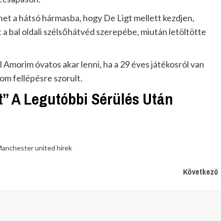
het a hátsó hármasba, hogy De Ligt mellett kezdjen,
 a bal oldali szélsőhátvéd szerepébe, miután letöltötte
 Amorim óvatos akar lenni, ha a 29 éves játékosról van
om fellépésre szorult.
t” A Legutóbbi Sérülés Után
anchester united hírek
Következő