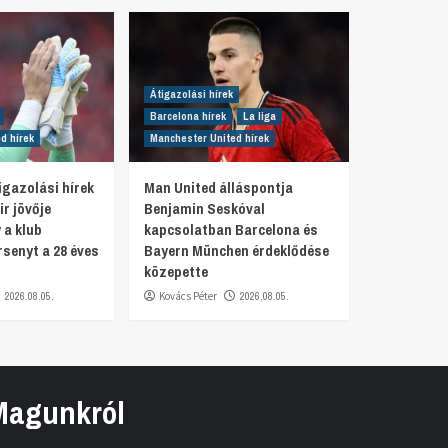
Átigazolási hírek
Barcelona hírek
La liga
d hírek
Manchester United hírek
igazolási hírek
Man United álláspontja
ir jövője
Benjamin Seskóval
 a klub
kapcsolatban Barcelona és
rsenyt a 28 éves
Bayern München érdeklődése
közepette
2026.08.05.
Kovács Péter
2026.08.05.
Magunkról