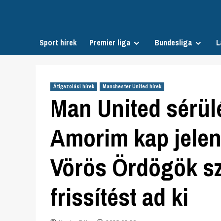
Skip
to
content
Sport hírek
Premier liga
Bundesliga
L
Átigazolási hírek
Manchester United hírek
Man United sérül
Amorim kap jelent
Vörös Ördögök szt
frissítést ad ki