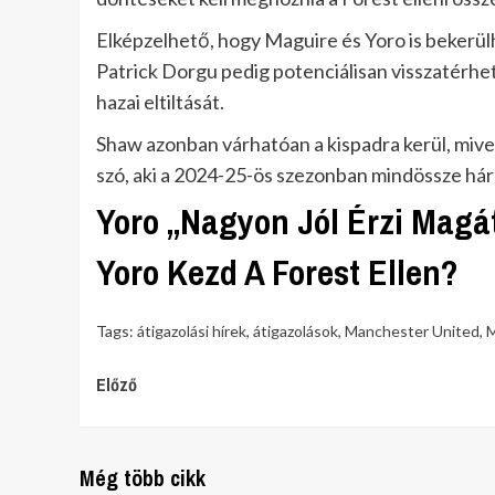
Elképzelhető, hogy Maguire és Yoro is bekerül
Patrick Dorgu pedig potenciálisan visszatérhet
hazai eltiltását.
Shaw azonban várhatóan a kispadra kerül, mivel
szó, aki a 2024-25-ös szezonban mindössze hár
Yoro „Nagyon Jól Érzi Magá
Yoro Kezd A Forest Ellen?
Tags:
átigazolási hírek
,
átigazolások
,
Manchester United
,
M
Continue
Előző
Reading
Még több cikk