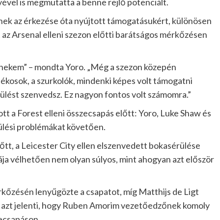
ével is megmutatta a benne rejlő potenciált.
knek az érkezése óta nyújtott támogatásukért, különösen
az Arsenal elleni szezon előtti barátságos mérkőzésen
t] nekem” – mondta Yoro. „Még a szezon közepén
játékosok, a szurkolók, mindenki képes volt támogatni
ülést szenvedsz. Ez nagyon fontos volt számomra.”
 a Forest elleni összecsapás előtt: Yoro, Luke Shaw és
rülési problémákat követően.
tt, a Leicester City ellen elszenvedett bokasérülése
mája vélhetően nem olyan súlyos, mint ahogyan azt először
rkőzésén lenyűgözte a csapatot, míg Matthijs de Ligt
mi azt jelenti, hogy Ruben Amorim vezetőedzőnek komoly
zecsapáson.