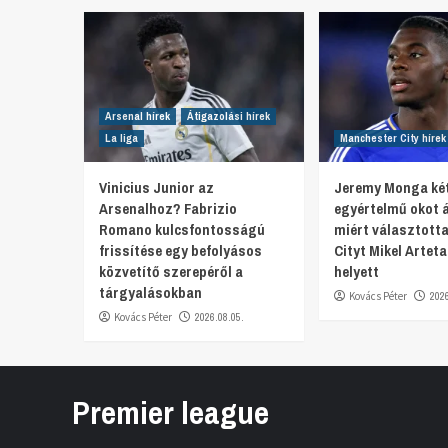
Arsenal hírek
Átigazolási hírek
La liga
Manchester City hírek
Vinicius Junior az
Jeremy Monga ké
Arsenalhoz? Fabrizio
egyértelmű okot ár
Romano kulcsfontosságú
miért választott
frissítése egy befolyásos
Cityt Mikel Artet
közvetítő szerepéről a
helyett
tárgyalásokban
Kovács Péter
202
Kovács Péter
2026.08.05.
Premier league