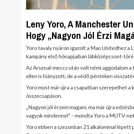
Leny Yoro, A Manchester Un
Hogy „Nagyon Jól Érzi Magá
Yoro tavaly nyáron igazolt a Man Unitedhez a Li
kampány első hónapjaiban lábközépcsont-törés
Az Arsenal-meccs után volt némi aggodalom a ti
ellen is hiányzott, de a védő pénteken visszaté
Yoro most már újra a csapatban szerepelhet a 
összecsapáson.
„Nagyon jól érzem magam, ma már újra edzésbe
vagyok mindennel” – mondta Yoro a MUTV-nek
Yoro ebben a szezonban 21 alkalommal lépett p