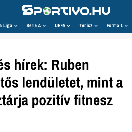
a Liga
Serie A
UEFA
Tenisz
Forma 1
és hírek: Ruben
ős lendületet, mint a
árja pozitív fitnesz