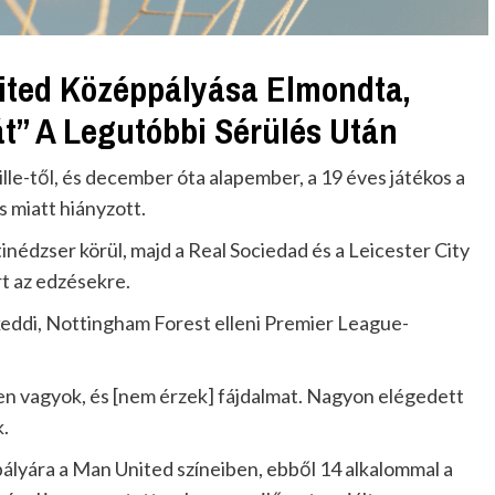
ited Középpályása Elmondta,
t” A Legutóbbi Sérülés Után
lle-től, és december óta alapember, a 19 éves játékos a
 miatt hiányzott.
nédzser körül, majd a Real Sociedad és a Leicester City
rt az edzésekre.
keddi, Nottingham Forest elleni Premier League-
n vagyok, és [nem érzek] fájdalmat. Nagyon elégedett
.
ályára a Man United színeiben, ebből 14 alkalommal a