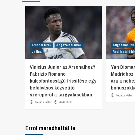
Arsenal hírek
Átigazolási hírek
Átigazolási hír
La liga
Real Madrid hí
Vinicius Junior az Arsenalhoz?
Yan Dioman
Fabrizio Romano
Madridhoz 
kulcsfontosságú frissítése egy
ára a nehe
befolyásos közvetítő
bónuszokka
szerepéről a tárgyalásokban
Kovács Péter
Kovács Péter
2026.08.05.
Erről maradhattál le