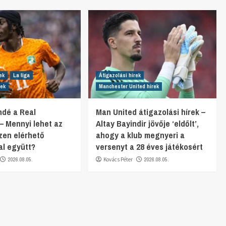
ek
La liga
Átigazolási hírek
rek
Manchester United hírek
dé a Real
Man United átigazolási hírek –
– Mennyi lehet az
Altay Bayindir jövője ‘eldőlt’,
zen elérhető
ahogy a klub megnyeri a
l együtt?
versenyt a 28 éves játékosért
2026.08.05.
Kovács Péter
2026.08.05.