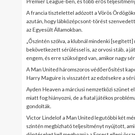
Premier League-ben, és több erős teljesítmény
A francia tisztelettel adózott a Vörös Ördögö
azután, hogy lábközépcsont-törést szenvedett 
az Egyesült Államokban.
„Őszintén szólva, a klubnál mindenki [segítet
bekövetkezett sérüléssel is, az orvosi stáb, a 
engem, és erre szükséged van, amikor nagy sér
A Man United háromszoros védőerősítést kapott
Harry Maguire is visszatért az edzésekre a sé
Ayden Heaven a márciusi nemzetközi szünet elő
miatt fog hiányozni, de a fiatal játékos problé
gondolták.
Victor Lindelof a Man United legutóbbi két mé
szintén megbízható teljesítményt nyújtott, a
döntéseket kell meghoznia a Forest elleni öss