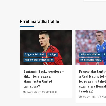
Erről maradhattál le
Átigazolási hírek
La liga
Átigazolási hírek
L
Manchester United hírek
Real Madrid hírek
Benjamin Sesko sérülése –
Franco Mastantu
Mikor tér vissza a
a Real Madridtól 
Manchester United
lépés az ifjú tehe
támadója?
számára a Bernab
távolság
Kovács Péter
2026.08.08.
Kovács Péter
202