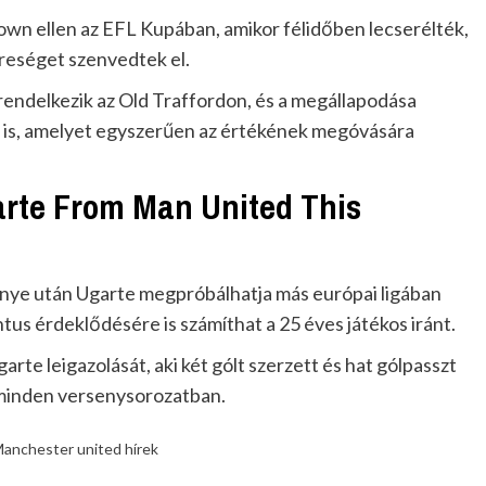
Town ellen az EFL Kupában, amikor félidőben lecserélték,
reséget szenvedtek el.
endelkezik az Old Traffordon, és a megállapodása
 is, amelyet egyszerűen az értékének megóvására
rte From Man United This
nye után Ugarte megpróbálhatja más európai ligában
ntus érdeklődésére is számíthat a 25 éves játékos iránt.
arte leigazolását, aki két gólt szerzett és hat gólpasszt
minden versenysorozatban.
anchester united hírek