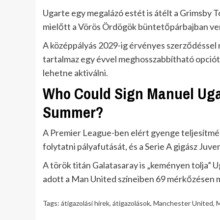
Ugarte egy megalázó estét is átélt a Grimsby 
mielőtt a Vörös Ördögök büntetőpárbajban ve
A középpályás 2029-ig érvényes szerződéssel r
tartalmaz egy évvel meghosszabbítható opciót
lehetne aktiválni.
Who Could Sign Manuel Uga
Summer?
A Premier League-ben elért gyenge teljesítmé
folytatni pályafutását, és a Serie A gigász Juve
A török titán Galatasaray is „keményen tolja” Ug
adott a Man United színeiben 69 mérkőzésen 
Tags:
átigazolási hírek
,
átigazolások
,
Manchester United
,
M