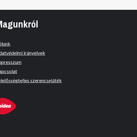
Magunkról
ólunk
datvédelmi irányelvek
mpresszum
apcsolat
lelősségteljes szerencsejáték