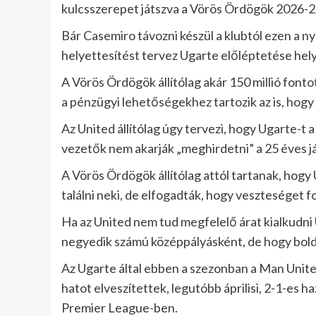
kulcsszerepet játszva a Vörös Ördögök 2026-27
Bár Casemiro távozni készül a klubtól ezen a 
helyettesítést tervez Ugarte előléptetése hely
A Vörös Ördögök állítólag akár 150 millió fonto
a pénzügyi lehetőségekhez tartozik az is, hogy k
Az United állítólag úgy tervezi, hogy Ugarte-t 
vezetők nem akarják „meghirdetni” a 25 éves j
A Vörös Ördögök állítólag attól tartanak, hogy
találni neki, de elfogadták, hogy veszteséget f
Ha az United nem tud megfelelő árat kialkudni
negyedik számú középpályásként, de hogy boldo
Az Ugarte által ebben a szezonban a Man Unit
hatot elveszítettek, legutóbb áprilisi, 2-1-es 
Premier League-ben.