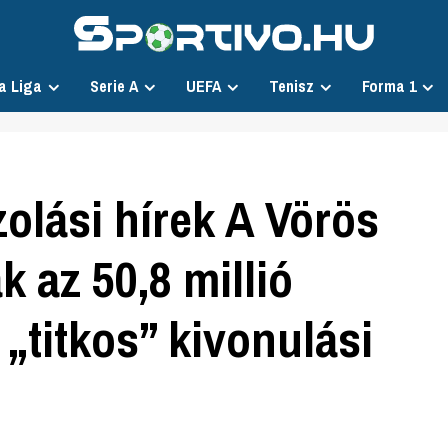
a Liga
Serie A
UEFA
Tenisz
Forma 1
olási hírek A Vörös
k az 50,8 millió
 „titkos” kivonulási