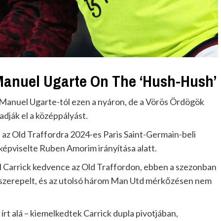
Manuel Ugarte On The ‘Hush-Hush’
 Manuel Ugarte-tól ezen a nyáron, de a Vörös Ördögök
dják el a középpályást.
 az Old Traffordra 2024-es Paris Saint-Germain-beli
 képviselte Ruben Amorim irányítása alatt.
 Carrick kedvence az Old Traffordon, ebben a szezonban
szerepelt, és az utolsó három Man Utd mérkőzésen nem
rt alá – kiemelkedtek Carrick dupla pivotjában,