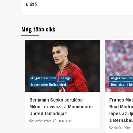
Continue
Előző
Reading
Még több cikk
Átigazolási hírek
La liga
Átigazolási hír
Manchester United hírek
Real Madrid hí
Benjamin Sesko sérülése –
Franco Mas
Mikor tér vissza a Manchester
Real Madri
United támadója?
lépés az i
a Bernabeu
Kovács Péter
2026.08.08.
Kovács Péter