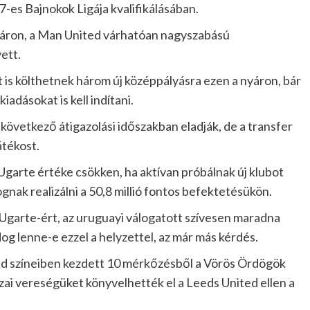
-es Bajnokok Ligája kvalifikálásában.
nyáron, a Man United várhatóan nagyszabású
ett.
t is költhetnek három új középpályásra ezen a nyáron, bár
iadásokat is kell indítani.
a következő átigazolási időszakban eladják, de a transfer
átékost.
 Ugarte értéke csökken, ha aktívan próbálnak új klubot
ognak realizálni a 50,8 millió fontos befektetésükön.
 Ugarte-ért, az uruguayi válogatott szívesen maradna
g lenne-e ezzel a helyzettel, az már más kérdés.
ed színeiben kezdett 10 mérkőzésből a Vörös Ördögök
hazai vereségüket könyvelhették el a Leeds United ellen a