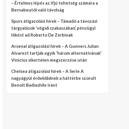
– Értelmes lépés az ifjú tehetség számára a
Bernabeutól való távolság
Spurs átigazolási hírek – Támadó a távozási
tárgyalások ‘végső szakaszában’, pénzügyi
lökést ad Roberto De Zerbinak
Arsenal átigazolási hírek – A Gunners Julian
Alvarezt tartják egyik ‘három alternatívának’
Vinicius sikertelen megszerzése után
Chelsea átigazolási hírek – A Serie A
nagyágyúi érdeklődnek a háttérbe szorult
Benoit Badiashile iránt