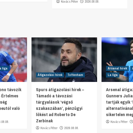
Kovács Péter
2026.08.08.
a liga
Arsenal hírek
Átigazolási hírek
Tottenham
La liga
ono távozik
Spurs átigazolási hírek –
Arsenal átigaz
– Értelmes
Támadó a távozási
Gunners Julia
tség
tárgyalások ‘végső
tartják egyik
eutól való
szakaszában’, pénzügyi
alternatívának
lökést ad Roberto De
sikertelen me
Zerbinak
6.08.08.
Kovács Péter
Kovács Péter
2026.08.08.