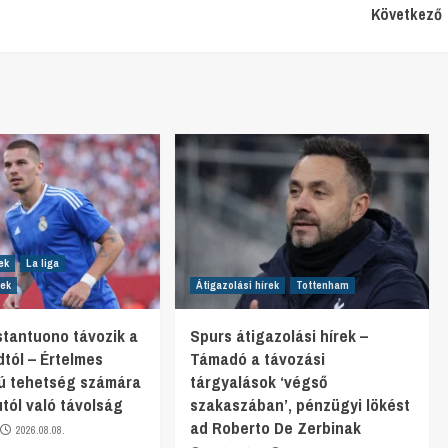
Következő
ek
La liga
rek
Átigazolási hírek
Tottenham
tantuono távozik a
Spurs átigazolási hírek –
dtól – Értelmes
Támadó a távozási
fjú tehetség számára
tárgyalások ‘végső
tól való távolság
szakaszában’, pénzügyi lökést
ad Roberto De Zerbinak
2026.08.08.