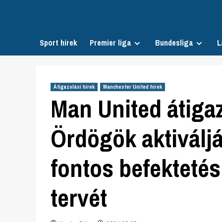
Skip
to
content
Sport hírek
Premier liga
Bundesliga
L
Átigazolási hírek
Manchester United hírek
Man United átigaz
Ördögök aktiváljá
fontos befektetés
tervét