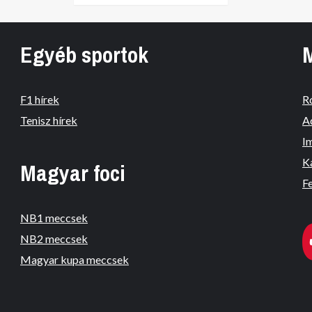
Egyéb sportok
F1 hírek
R
Tenisz hírek
A
I
K
Magyar foci
Fe
NB1 meccsek
NB2 meccsek
Magyar kupa meccsek