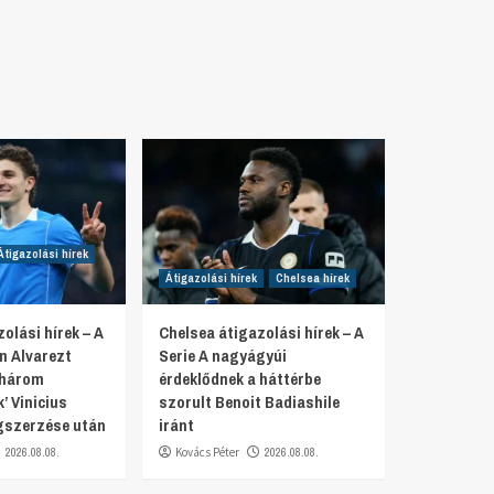
Átigazolási hírek
Átigazolási hírek
Chelsea hírek
olási hírek – A
Chelsea átigazolási hírek – A
n Alvarezt
Serie A nagyágyúi
 ‘három
érdeklődnek a háttérbe
’ Vinicius
szorult Benoit Badiashile
gszerzése után
iránt
2026.08.08.
Kovács Péter
2026.08.08.