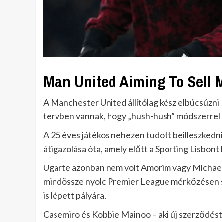
Man United Aiming To Sell 
A Manchester United állítólag kész elbúcsúzni
tervben vannak, hogy „hush-hush” módszerrel a
A 25 éves játékos nehezen tudott beilleszkedni
átigazolása óta, amely előtt a Sporting Lisbont
Ugarte azonban nem volt Amorim vagy Michael
mindössze nyolc Premier League mérkőzésen 
is lépett pályára.
Casemiro és Kobbie Mainoo – aki új szerződést í