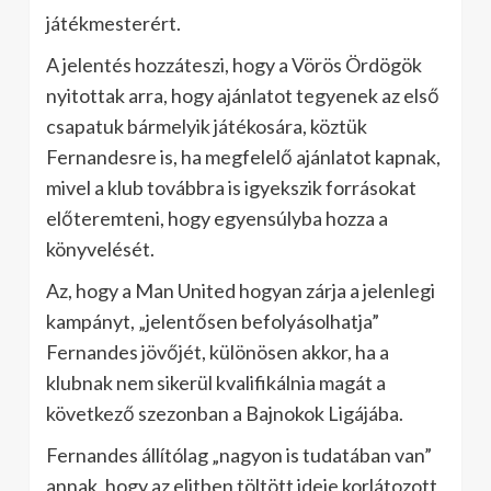
játékmesterért.
A jelentés hozzáteszi, hogy a Vörös Ördögök
nyitottak arra, hogy ajánlatot tegyenek az első
csapatuk bármelyik játékosára, köztük
Fernandesre is, ha megfelelő ajánlatot kapnak,
mivel a klub továbbra is igyekszik forrásokat
előteremteni, hogy egyensúlyba hozza a
könyvelését.
Az, hogy a Man United hogyan zárja a jelenlegi
kampányt, „jelentősen befolyásolhatja”
Fernandes jövőjét, különösen akkor, ha a
klubnak nem sikerül kvalifikálnia magát a
következő szezonban a Bajnokok Ligájába.
Fernandes állítólag „nagyon is tudatában van”
annak, hogy az elitben töltött ideje korlátozott,