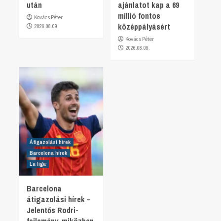
után
ajánlatot kap a 69
millió fontos
Kovács Péter
középpályásért
2026.08.09.
Kovács Péter
2026.08.09.
Átigazolási hírek
Barcelona hírek
La liga
Barcelona
átigazolási hírek –
Jelentős Rodri-
fejlemény, miközben