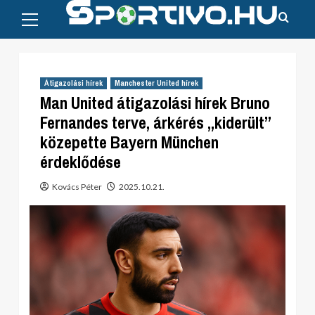
Primary
Skip
Menu
to
content
Átigazolási hírek
Manchester United hírek
Man United átigazolási hírek Bruno
Fernandes terve, árkérés „kiderült”
közepette Bayern München
érdeklődése
Kovács Péter
2025.10.21.