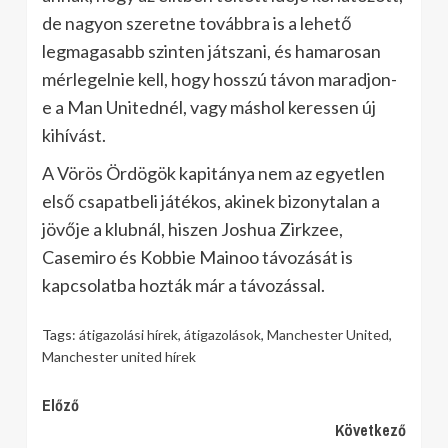
de nagyon szeretne továbbra is a lehető
legmagasabb szinten játszani, és hamarosan
mérlegelnie kell, hogy hosszú távon maradjon-
e a Man Unitednél, vagy máshol keressen új
kihívást.
A Vörös Ördögök kapitánya nem az egyetlen
első csapatbeli játékos, akinek bizonytalan a
jövője a klubnál, hiszen Joshua Zirkzee,
Casemiro és Kobbie Mainoo távozását is
kapcsolatba hozták már a távozással.
Tags:
átigazolási hírek
,
átigazolások
,
Manchester United
,
Manchester united hírek
Continue
Előző
Következő
Reading