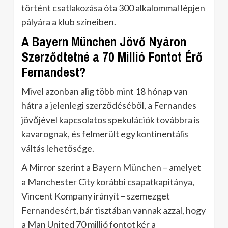
történt csatlakozása óta 300 alkalommal lépjen
pályára a klub színeiben.
A Bayern München Jövő Nyáron
Szerződtetné a 70 Millió Fontot Érő
Fernandest?
Mivel azonban alig több mint 18 hónap van
hátra a jelenlegi szerződéséből, a Fernandes
jövőjével kapcsolatos spekulációk továbbra is
kavarognak, és felmerült egy kontinentális
váltás lehetősége.
A Mirror szerint a Bayern München – amelyet
a Manchester City korábbi csapatkapitánya,
Vincent Kompany irányít – szemezget
Fernandesért, bár tisztában vannak azzal, hogy
a Man United 70 millió fontot kér a