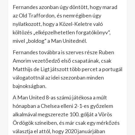
Fernandes azonban úgy döntött, hogy marad
az Old Traffordon, és nemrégiben úgy
nyilatkozott, hogy a Közel-Keletre való
költözés „elképzelhetetlen forgatókönyv”,
mivel „boldog” a Man Unitednél.
Fernandes továbbra is szerves része Ruben
Amorim vezetőedző első csapatának, csak
Matthijs de Ligt játszott több percet a portugál
válogatottnál az idei szezonban minden
bajnokságban.
A Man United 8-as számú játékosa a múlt
hónapban a Chelsea elleni 2-1-es győzelem
alkalmával megszerezte 100. gólját a Vörös
Ördögök színeiben, és már csak egy mérkőzés
választja el attól, hogy 2020 januárjában