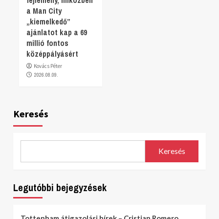
a Man City
„kiemelkedő”
ajánlatot kap a 69
millió fontos
középpályásért
Kovács Péter
2026.08.09.
Keresés
Keresés
Legutóbbi bejegyzések
Tottenham átigazolási hírek – Cristian Romero