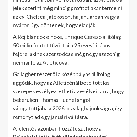
jelek szerint még mindig profitot akar termelni
az ex-Chelsea-játékoson, ha januárban vagy a
nyáron úgy döntenek, hogy eladják.
A Rojiblancók elnöke, Enrique Cerezo állítólag
50 millió fontot tűzött ki a 25 éves játékos
fejére, akinek szerződése még négy szezonig
nem jár le az Atleticóval.
Gallagher részéről a középpályás állítólag
aggódik, hogy az Atleticónál betöltött kis
szerepe veszélyeztetheti az esélyeit arra, hogy
bekerüljön Thomas Tuchel angol
válogatottjába a 2026-os világbajnokságra, így
reményt ad egy januári váltásra.
A jelentés azonban hozzáteszi, hogy a