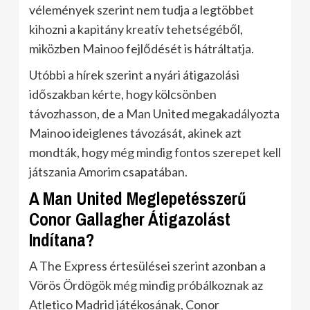
vélemények szerint nem tudja a legtöbbet
kihozni a kapitány kreatív tehetségéből,
miközben Mainoo fejlődését is hátráltatja.
Utóbbi a hírek szerint a nyári átigazolási
időszakban kérte, hogy kölcsönben
távozhasson, de a Man United megakadályozta
Mainoo ideiglenes távozását, akinek azt
mondták, hogy még mindig fontos szerepet kell
játszania Amorim csapatában.
A Man United Meglepetésszerű
Conor Gallagher Átigazolást
Indítana?
A The Express értesülései szerint azonban a
Vörös Ördögök még mindig próbálkoznak az
Atletico Madrid játékosának, Conor