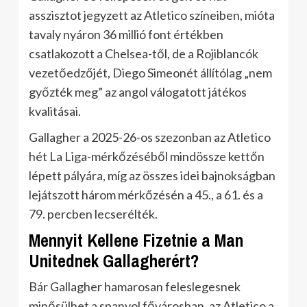
asszisztot jegyzett az Atletico színeiben, mióta
tavaly nyáron 36 millió font értékben
csatlakozott a Chelsea-től, de a Rojiblancók
vezetőedzőjét, Diego Simeonét állítólag „nem
győzték meg” az angol válogatott játékos
kvalitásai.
Gallagher a 2025-26-os szezonban az Atletico
hét La Liga-mérkőzéséből mindössze kettőn
lépett pályára, míg az összes idei bajnokságban
lejátszott három mérkőzésén a 45., a 61. és a
79. percben lecserélték.
Mennyit Kellene Fizetnie a Man
Unitednek Gallagherért?
Bár Gallagher hamarosan feleslegesnek
minősülhet a spanyol fővárosban, az Atletico a