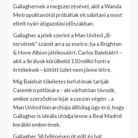
Gallaghernek a megszerzésével, akit a Wanda
Metropolitanótól próbáltak elcsábítani a most
eltelt nyári átigazolási időszakban.
Gallagher a jelek szerint a Man United „B-
tervének” számít arra az esetre, ha a Brighton
& Hove Albion játékosáért, Carlos Balebáért –
akit a Sirályok körülbelül 110 millió fontra
értékelnek – kötött üzlet nem jönne létre.
Míg Balebát tökéletes befutónak tartják
Casemiro pótlására – aki várhatóan távozik,
amikor szerződése lejár a szezon végén -, a
Man United hierarchiája állítólag úgy érzi, hogy
Gallagher is ideális utódja lenne a Real Madrid
korábbi emberének.
Gallagher 58 fellépésen öt gólt és hat