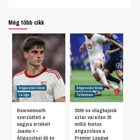
Még több cikk
Átigazolási hírek
Átigazolási hírek
La liga
Tottenham
Bournemouth
2026-os világbajnok
szerződteti a
sztár váratlan 35
nagyra értékelt
millió fontos
Juanlu-t –
átigazolása a
Átigazolási díj és
Premier League