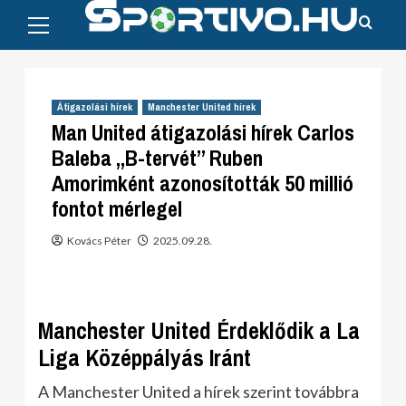
Primary
Skip
Menu
to
content
Átigazolási hírek
Manchester United hírek
Man United átigazolási hírek Carlos
Baleba „B-tervét” Ruben
Amorimként azonosították 50 millió
fontot mérlegel
Kovács Péter
2025.09.28.
Manchester United Érdeklődik a La
Liga Középpályás Iránt
A Manchester United a hírek szerint továbbra