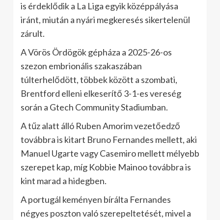
is érdeklődik a La Liga egyik középpályása
iránt, miután a nyári megkeresés sikertelenül
zárult.
A Vörös Ördögök gépháza a 2025-26-os
szezon embrionális szakaszában
túlterhelődött, többek között a szombati,
Brentford elleni elkeserítő 3-1-es vereség
során a Gtech Community Stadiumban.
A tűz alatt álló Ruben Amorim vezetőedző
továbbra is kitart Bruno Fernandes mellett, aki
Manuel Ugarte vagy Casemiro mellett mélyebb
szerepet kap, míg Kobbie Mainoo továbbra is
kint marad a hidegben.
A portugál keményen bírálta Fernandes
négyes poszton való szerepeltetését, mivel a