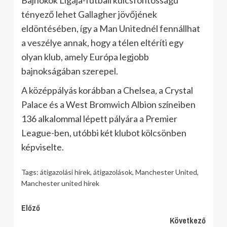
Bajnokok Ligája-futball kulcsfontosságú
tényező lehet Gallagher jövőjének
eldöntésében, így a Man Unitednél fennállhat
a veszélye annak, hogy a télen eltéríti egy
olyan klub, amely Európa legjobb
bajnokságában szerepel.
A középpályás korábban a Chelsea, a Crystal
Palace és a West Bromwich Albion színeiben
136 alkalommal lépett pályára a Premier
League-ben, utóbbi két klubot kölcsönben
képviselte.
Tags:
átigazolási hírek
,
átigazolások
,
Manchester United
,
Manchester united hírek
Continue
Előző
Következő
Reading