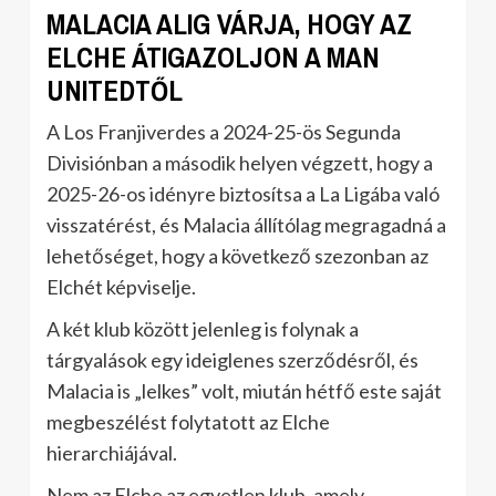
MALACIA ALIG VÁRJA, HOGY AZ
ELCHE ÁTIGAZOLJON A MAN
UNITEDTŐL
A Los Franjiverdes a 2024-25-ös Segunda
Divisiónban a második helyen végzett, hogy a
2025-26-os idényre biztosítsa a La Ligába való
visszatérést, és Malacia állítólag megragadná a
lehetőséget, hogy a következő szezonban az
Elchét képviselje.
A két klub között jelenleg is folynak a
tárgyalások egy ideiglenes szerződésről, és
Malacia is „lelkes” volt, miután hétfő este saját
megbeszélést folytatott az Elche
hierarchiájával.
Nem az Elche az egyetlen klub, amely