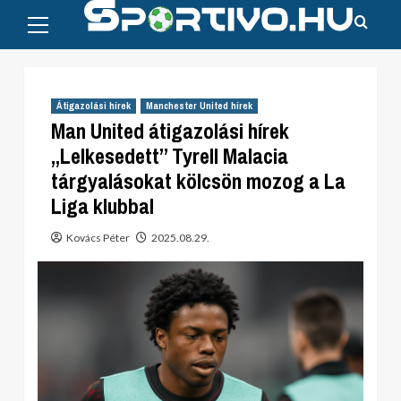
Primary
Skip
Menu
to
content
Átigazolási hírek
Manchester United hírek
Man United átigazolási hírek
„Lelkesedett” Tyrell Malacia
tárgyalásokat kölcsön mozog a La
Liga klubbal
Kovács Péter
2025.08.29.