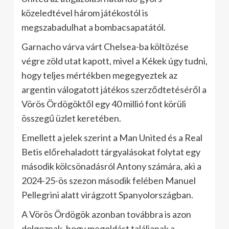
közeledtével három játékostól is
megszabadulhat a bombacsapatától.
Garnacho várva várt Chelsea-ba költözése
végre zöld utat kapott, mivel a Kékek úgy tudni,
hogy teljes mértékben megegyeztek az
argentin válogatott játékos szerződtetéséről a
Vörös Ördögöktől egy 40 millió font körüli
összegű üzlet keretében.
Emellett a jelek szerint a Man United és a Real
Betis előrehaladott tárgyalásokat folytat egy
második kölcsönadásról Antony számára, aki a
2024-25-ös szezon második felében Manuel
Pellegrini alatt virágzott Spanyolországban.
A Vörös Ördögök azonban továbbra is azon
dolgoznak, hogy megoldást találjanak a