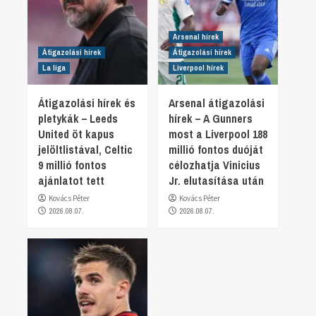
Arsenal hírek
Átigazolási hírek
Átigazolási hírek
La liga
Liverpool hírek
Átigazolási hírek és
Arsenal átigazolási
pletykák – Leeds
hírek – A Gunners
United öt kapus
most a Liverpool 188
jelöltlistával, Celtic
millió fontos duóját
9 millió fontos
célozhatja Vinicius
ajánlatot tett
Jr. elutasítása után
Kovács Péter
Kovács Péter
2026.08.07.
2026.08.07.