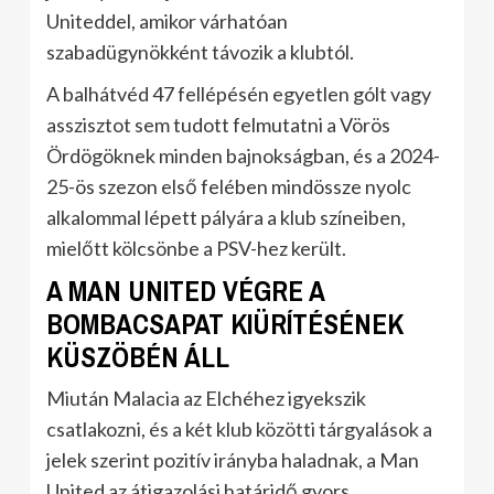
Uniteddel, amikor várhatóan
szabadügynökként távozik a klubtól.
A balhátvéd 47 fellépésén egyetlen gólt vagy
asszisztot sem tudott felmutatni a Vörös
Ördögöknek minden bajnokságban, és a 2024-
25-ös szezon első felében mindössze nyolc
alkalommal lépett pályára a klub színeiben,
mielőtt kölcsönbe a PSV-hez került.
A MAN UNITED VÉGRE A
BOMBACSAPAT KIÜRÍTÉSÉNEK
KÜSZÖBÉN ÁLL
Miután Malacia az Elchéhez igyekszik
csatlakozni, és a két klub közötti tárgyalások a
jelek szerint pozitív irányba haladnak, a Man
United az átigazolási határidő gyors