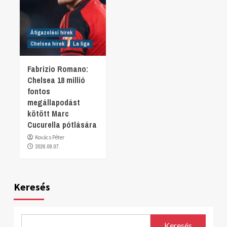
Átigazolási hírek
Chelsea hírek
La liga
Fabrizio Romano:
Chelsea 18 millió
fontos
megállapodást
kötött Marc
Cucurella pótlására
Kovács Péter
2026.08.07.
Keresés
Keresés