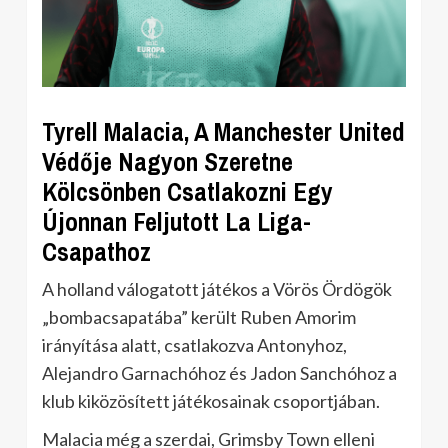
Tyrell Malacia, A Manchester United
Védője Nagyon Szeretne
Kölcsönben Csatlakozni Egy
Újonnan Feljutott La Liga-
Csapathoz
A holland válogatott játékos a Vörös Ördögök
„bombacsapatába” került Ruben Amorim
irányítása alatt, csatlakozva Antonyhoz,
Alejandro Garnachóhoz és Jadon Sanchóhoz a
klub kiközösített játékosainak csoportjában.
Malacia még a szerdai, Grimsby Town elleni