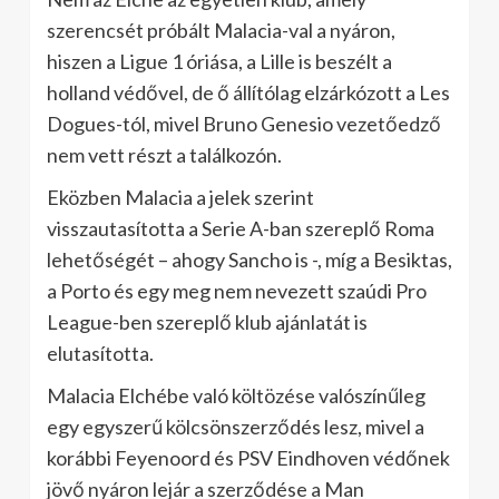
szerencsét próbált Malacia-val a nyáron,
hiszen a Ligue 1 óriása, a Lille is beszélt a
holland védővel, de ő állítólag elzárkózott a Les
Dogues-tól, mivel Bruno Genesio vezetőedző
nem vett részt a találkozón.
Eközben Malacia a jelek szerint
visszautasította a Serie A-ban szereplő Roma
lehetőségét – ahogy Sancho is -, míg a Besiktas,
a Porto és egy meg nem nevezett szaúdi Pro
League-ben szereplő klub ajánlatát is
elutasította.
Malacia Elchébe való költözése valószínűleg
egy egyszerű kölcsönszerződés lesz, mivel a
korábbi Feyenoord és PSV Eindhoven védőnek
jövő nyáron lejár a szerződése a Man