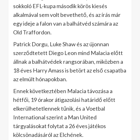
sokkoló EFL-kupa második körös kiesés
alkalmával sem volt bevethető, és az írás már
egy ideje a falon van a balhátvéd számára az
Old Traffordon.
Patrick Dorgu, Luke Shaw és az újonnan
szerződtetett Diego Leon mind Malacia előtt
állnak a balhátvédek rangsorában, miközben a
18 éves Harry Amass is betört az első csapatba
az elmúlt hónapokban.
Ennek következtében Malacia távozása a
hétfői, 19 órakor átigazolási határidő előtt
elkerülhetetlennek tűnik, és a Voetbal
International szerint a Man United
tárgyalásokat folytat a 26 éves játékos
kölcsönadásáról az Elchének.