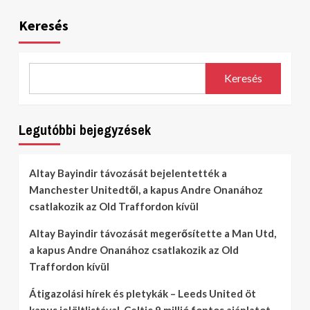
Keresés
Keresés
Legutóbbi bejegyzések
Altay Bayindir távozását bejelentették a
Manchester Unitedtől, a kapus Andre Onanához
csatlakozik az Old Traffordon kívül
Altay Bayindir távozását megerősítette a Man Utd,
a kapus Andre Onanához csatlakozik az Old
Traffordon kívül
Átigazolási hírek és pletykák – Leeds United öt
kapus jelöltlistával, Celtic 9 millió fontos ajánlatot