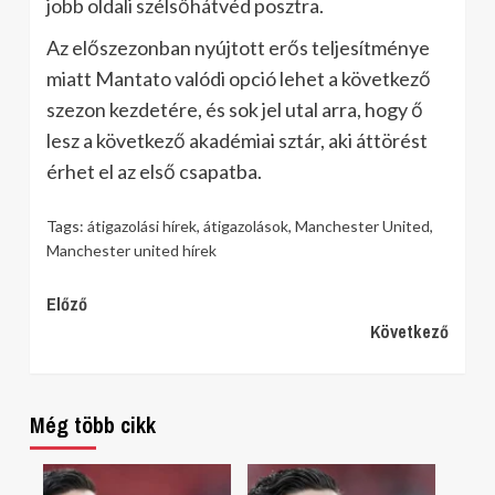
jobb oldali szélsőhátvéd posztra.
Az előszezonban nyújtott erős teljesítménye
miatt Mantato valódi opció lehet a következő
szezon kezdetére, és sok jel utal arra, hogy ő
lesz a következő akadémiai sztár, aki áttörést
érhet el az első csapatba.
Tags:
átigazolási hírek
,
átigazolások
,
Manchester United
,
Manchester united hírek
Continue
Előző
Következő
Reading
Még több cikk