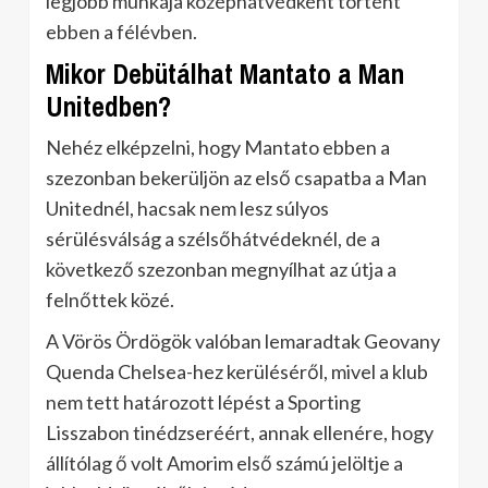
legjobb munkája középhátvédként történt
ebben a félévben.
Mikor Debütálhat Mantato a Man
Unitedben?
Nehéz elképzelni, hogy Mantato ebben a
szezonban bekerüljön az első csapatba a Man
Unitednél, hacsak nem lesz súlyos
sérülésválság a szélsőhátvédeknél, de a
következő szezonban megnyílhat az útja a
felnőttek közé.
A Vörös Ördögök valóban lemaradtak Geovany
Quenda Chelsea-hez kerüléséről, mivel a klub
nem tett határozott lépést a Sporting
Lisszabon tinédzseréért, annak ellenére, hogy
állítólag ő volt Amorim első számú jelöltje a