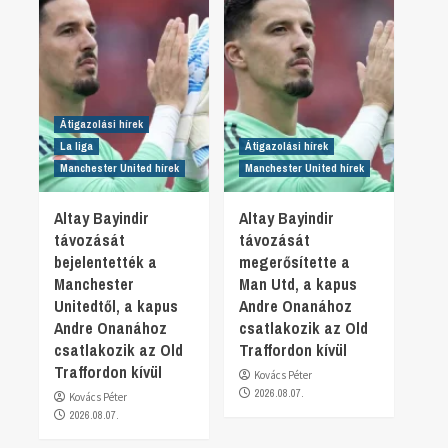
Átigazolási hírek
La liga
Átigazolási hírek
Manchester United hírek
Manchester United hírek
Altay Bayindir
Altay Bayindir
távozását
távozását
bejelentették a
megerősítette a
Manchester
Man Utd, a kapus
Unitedtől, a kapus
Andre Onanához
Andre Onanához
csatlakozik az Old
csatlakozik az Old
Traffordon kívül
Traffordon kívül
Kovács Péter
2026.08.07.
Kovács Péter
2026.08.07.