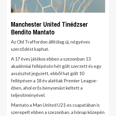
Manchester United Tinédzser
Bendito Mantato
Az Old Traffordon állítólag új, négyéves
szerződést kaphat.
A 17 éves játékos ebben a szezonban 13
akadémiai fellépésén hét gólt szerzett és egy
asszisztot jegyzett, ebből hat gólt 10
fellépésen a 18 év alattiak Premier League-
ében, ahol erős benyomást keltett a
teljesítményével.
Mantato a Man United U21-es csapatában is
szerepelt ebben a szezonban, a hónap közepén