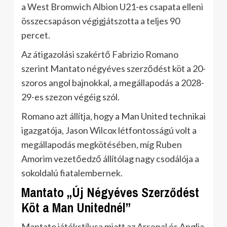
a West Bromwich Albion U21-es csapata elleni
összecsapáson végigjátszotta a teljes 90
percet.
Az átigazolási szakértő Fabrizio Romano
szerint Mantato négyéves szerződést köt a 20-
szoros angol bajnokkal, a megállapodás a 2028-
29-es szezon végéig szól.
Romano azt állítja, hogy a Man United technikai
igazgatója, Jason Wilcox létfontosságú volt a
megállapodás megkötésében, míg Ruben
Amorim vezetőedző állítólag nagy csodálója a
sokoldalú fiatalembernek.
Mantato „Új Négyéves Szerződést
Köt a Man Unitednél”
Mantato játékstílusa miatt az Arsenal és Anglia