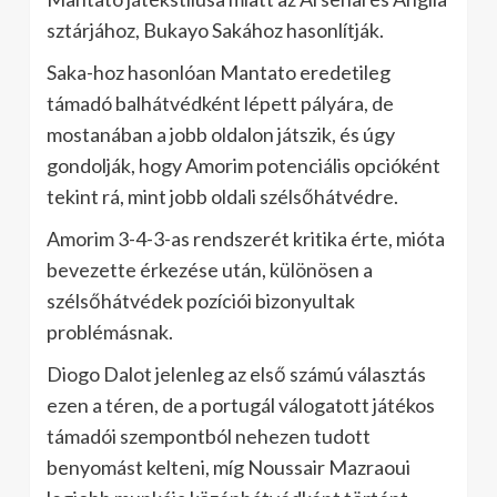
sztárjához, Bukayo Sakához hasonlítják.
Saka-hoz hasonlóan Mantato eredetileg
támadó balhátvédként lépett pályára, de
mostanában a jobb oldalon játszik, és úgy
gondolják, hogy Amorim potenciális opcióként
tekint rá, mint jobb oldali szélsőhátvédre.
Amorim 3-4-3-as rendszerét kritika érte, mióta
bevezette érkezése után, különösen a
szélsőhátvédek pozíciói bizonyultak
problémásnak.
Diogo Dalot jelenleg az első számú választás
ezen a téren, de a portugál válogatott játékos
támadói szempontból nehezen tudott
benyomást kelteni, míg Noussair Mazraoui