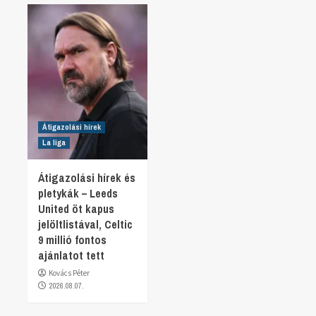
Átigazolási hírek
La liga
Átigazolási hírek és
pletykák – Leeds
United öt kapus
jelöltlistával, Celtic
9 millió fontos
ajánlatot tett
Kovács Péter
2026.08.07.