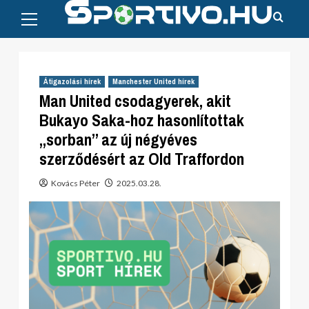
Primary
Skip
Menu
to
content
Átigazolási hírek
Manchester United hírek
Man United csodagyerek, akit
Bukayo Saka-hoz hasonlítottak
„sorban” az új négyéves
szerződésért az Old Traffordon
Kovács Péter
2025.03.28.