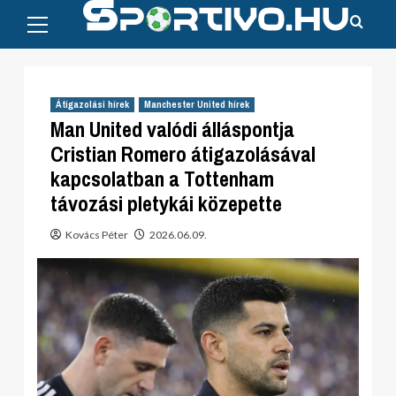
Primary
Skip
Menu
to
content
Átigazolási hírek
Manchester United hírek
Man United valódi álláspontja
Cristian Romero átigazolásával
kapcsolatban a Tottenham
távozási pletykái közepette
Kovács Péter
2026.06.09.