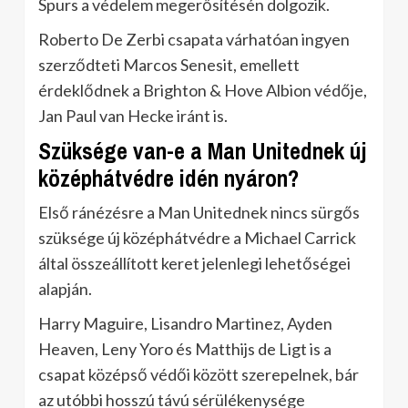
Spurs a védelem megerősítésén dolgozik.
Roberto De Zerbi csapata várhatóan ingyen
szerződteti Marcos Senesit, emellett
érdeklődnek a Brighton & Hove Albion védője,
Jan Paul van Hecke iránt is.
Szüksége van-e a Man Unitednek új
középhátvédre idén nyáron?
Első ránézésre a Man Unitednek nincs sürgős
szüksége új középhátvédre a Michael Carrick
által összeállított keret jelenlegi lehetőségei
alapján.
Harry Maguire, Lisandro Martinez, Ayden
Heaven, Leny Yoro és Matthijs de Ligt is a
csapat középső védői között szerepelnek, bár
az utóbbi hosszú távú sérülékenysége