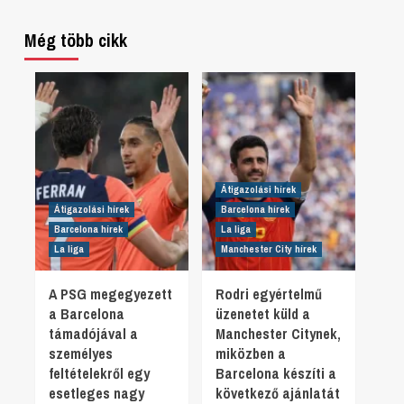
Még több cikk
Átigazolási hírek
Átigazolási hírek
Barcelona hírek
Barcelona hírek
La liga
La liga
Manchester City hírek
A PSG megegyezett
Rodri egyértelmű
a Barcelona
üzenetet küld a
támadójával a
Manchester Citynek,
személyes
miközben a
feltételekről egy
Barcelona készíti a
esetleges nagy
következő ajánlatát