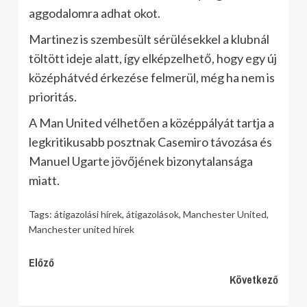
aggodalomra adhat okot.
Martinez is szembesült sérülésekkel a klubnál
töltött ideje alatt, így elképzelhető, hogy egy új
középhátvéd érkezése felmerül, még ha nem is
prioritás.
A Man United vélhetően a középpályát tartja a
legkritikusabb posztnak Casemiro távozása és
Manuel Ugarte jövőjének bizonytalansága
miatt.
Tags:
átigazolási hírek
,
átigazolások
,
Manchester United
,
Manchester united hírek
Continue
Előző
Következő
Reading