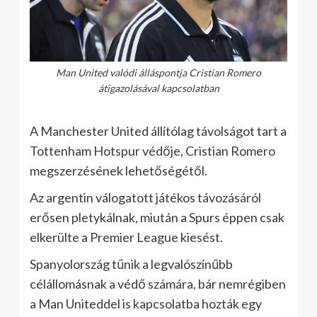
Man United valódi álláspontja Cristian Romero
átigazolásával kapcsolatban
A Manchester United állítólag távolságot tart a
Tottenham Hotspur védője, Cristian Romero
megszerzésének lehetőségétől.
Az argentin válogatott játékos távozásáról
erősen pletykálnak, miután a Spurs éppen csak
elkerülte a Premier League kiesést.
Spanyolország tűnik a legvalószínűbb
célállomásnak a védő számára, bár nemrégiben
a Man Uniteddel is kapcsolatba hozták egy