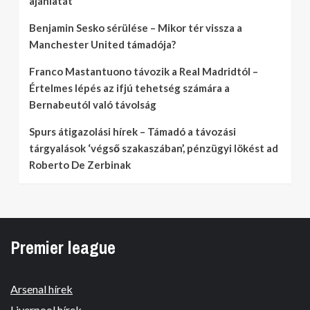
ajánlatát
Benjamin Sesko sérülése – Mikor tér vissza a
Manchester United támadója?
Franco Mastantuono távozik a Real Madridtól –
Értelmes lépés az ifjú tehetség számára a
Bernabeutól való távolság
Spurs átigazolási hírek – Támadó a távozási
tárgyalások ‘végső szakaszában’, pénzügyi lökést ad
Roberto De Zerbinak
Premier league
Arsenal hírek
Liverpool hírek