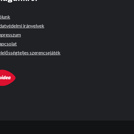
ólunk
datvédelmi irányelvek
mpresszum
apcsolat
lelősségteljes szerencsejáték