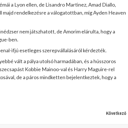
mái a Lyon ellen, de Lisandro Martinez, Amad Diallo,
áll majd rendelkezésre a válogatottban, míg Ayden Heaven
inédzser nem játszhatott, de Amorim elárulta, hogy a
gue-ben.
senal-ifjú esetleges szerepvállalásáról kérdezték.
ebbé vált a pálya utolsó harmadában, és a hússzoros
sszecsapást Kobbie Mainoo-val és Harry Maguire-rel
kosával, de a páros mindketten bejelentkeztek, hogy a
Következő