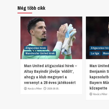
Még több cikk
Átigazolási hírek
Átigazolási hír
Manchester United hírek
La liga
Manc
Man United átigazolási hírek –
Man United
Altay Bayindir jövője ‘eldőlt’,
Benjamin S
ahogy a klub megnyeri a
kapcsolatb
versenyt a 28 éves játékosért
Bayern Mü
közepette
Kovács Péter
2026.08.05.
Kovács Péter