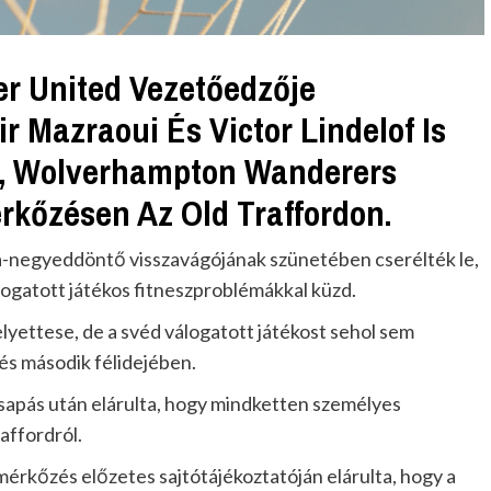
r United Vezetőedzője
r Mazraoui És Victor Lindelof Is
i, Wolverhampton Wanderers
rkőzésen Az Old Traffordon.
ga-negyeddöntő visszavágójának szünetében cserélték le,
álogatott játékos fitneszproblémákkal küzd.
elyettese, de a svéd válogatott játékost sehol sem
és második félidejében.
sapás után elárulta, hogy mindketten személyes
affordról.
mérkőzés előzetes sajtótájékoztatóján elárulta, hogy a