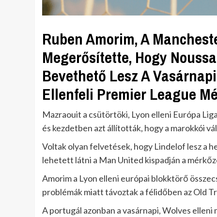
Ruben Amorim, A Mancheste
Megerősítette, Hogy Noussai
Bevethető Lesz A Vasárnap
Ellenfeli Premier League Mé
Mazraouit a csütörtöki, Lyon elleni Európa Li
és kezdetben azt állították, hogy a marokkói v
Voltak olyan felvetések, hogy Lindelof lesz a h
lehetett látni a Man United kispadján a mérkőz
Amorim a Lyon elleni európai blokktörő összec
problémák miatt távoztak a félidőben az Old Tr
A portugál azonban a vasárnapi, Wolves elleni 