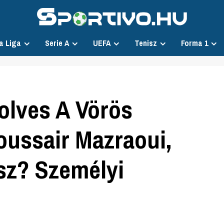
a Liga
Serie A
UEFA
Tenisz
Forma 1
olves A Vörös
ussair Mazraoui,
esz? Személyi