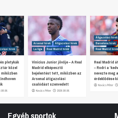
Átigazolási hírek
Arsenal hírek
Átigazolási hírek
Barcelona hírek
zolási hírek
La liga
Real Madrid hírek
Real Madrid hírek
 és pletykák
Vinicius Junior jövője – A Real
Real Madrid át
ztár közel
Madrid elképesztő
– Rodri a ‘ked
, miközben
bejelentést tett, miközben az
nevezte meg a
Eindhoven
Arsenal átigazolási
érdeklődése k
ik
csalódást szenvedett
Kovács Péter
6.08.06.
Kovács Péter
2026.08.06.
Egyéb sportok