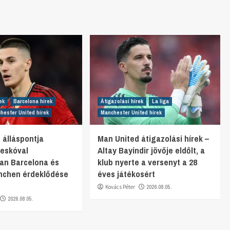
ek
Barcelona hírek
Átigazolási hírek
La liga
hester United hírek
Manchester United hírek
 álláspontja
Man United átigazolási hírek –
eskóval
Altay Bayindir jövője eldőlt, a
an Barcelona és
klub nyerte a versenyt a 28
nchen érdeklődése
éves játékosért
Kovács Péter
2026.08.05.
2026.08.05.