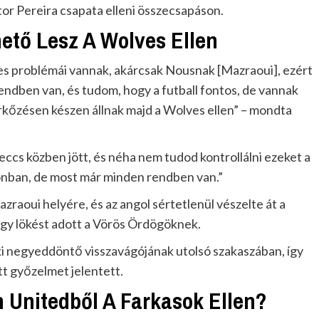
tor Pereira csapata elleni összecsapáson.
hető Lesz A Wolves Ellen
lyes problémái vannak, akárcsak Nousnak [Mazraoui], ezért
endben van, és tudom, hogy a futball fontos, de vannak
kőzésen készen állnak majd a Wolves ellen” – mondta
eccs közben jött, és néha nem tudod kontrollálni ezeket a
onban, de most már minden rendben van.”
raoui helyére, és az angol sértetlenül vészelte át a
nagy lökést adott a Vörös Ördögöknek.
ki negyeddöntő visszavágójának utolsó szakaszában, így
tt győzelmet jelentett.
 Unitedből A Farkasok Ellen?