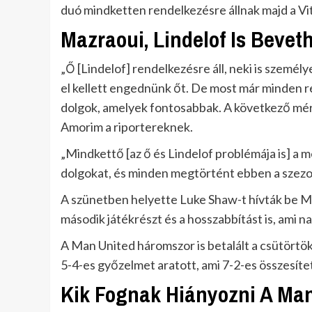
duó mindketten rendelkezésre állnak majd a Vi
Mazraoui, Lindelof Is Bevet
„Ő [Lindelof] rendelkezésre áll, neki is szemé
el kellett engednünk őt. De most már minden r
dolgok, amelyek fontosabbak. A következő mér
Amorim a riportereknek.
„Mindkettő [az ő és Lindelof problémája is] a m
dolgokat, és minden megtörtént ebben a szez
A szünetben helyette Luke Shaw-t hívták be Maz
második játékrészt és a hosszabbítást is, ami 
A Man United háromszor is betalált a csütörtö
5-4-es győzelmet aratott, ami 7-2-es összesíte
Kik Fognak Hiányozni A Man