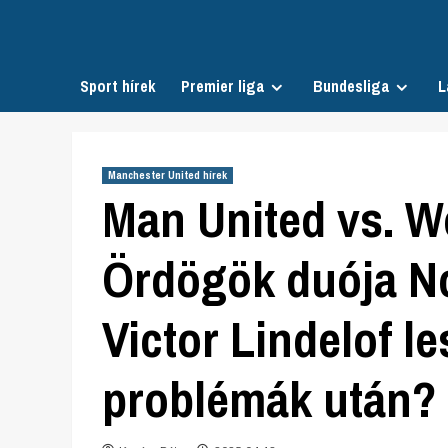
Skip
to
content
Sport hírek
Premier liga
Bundesliga
L
Manchester United hírek
Man United vs. W
Ördögök duója No
Victor Lindelof l
problémák után?