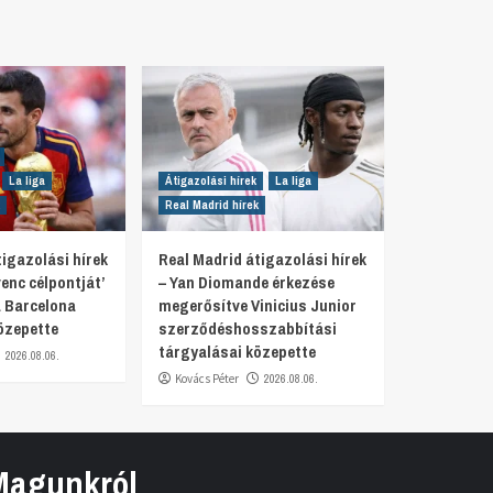
La liga
Átigazolási hírek
La liga
Real Madrid hírek
igazolási hírek
Real Madrid átigazolási hírek
venc célpontját’
– Yan Diomande érkezése
 Barcelona
megerősítve Vinicius Junior
özepette
szerződéshosszabbítási
tárgyalásai közepette
2026.08.06.
Kovács Péter
2026.08.06.
Magunkról