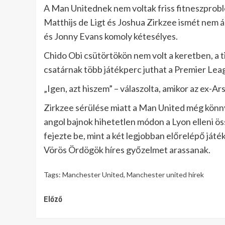
A Man Unitednek nem voltak friss fitneszproblé
Matthijs de Ligt és Joshua Zirkzee ismét nem 
és Jonny Evans komoly kétesélyes.
Chido Obi csütörtökön nem volt a keretben, a t
csatárnak több játékperc juthat a Premier Lea
„Igen, azt hiszem” – válaszolta, amikor az ex-Ar
Zirkzee sérülése miatt a Man United még könny
angol bajnok hihetetlen módon a Lyon elleni ö
fejezte be, mint a két legjobban előrelépő játé
Vörös Ördögök híres győzelmet arassanak.
Tags:
Manchester United
,
Manchester united hírek
Continue
Előző
Reading