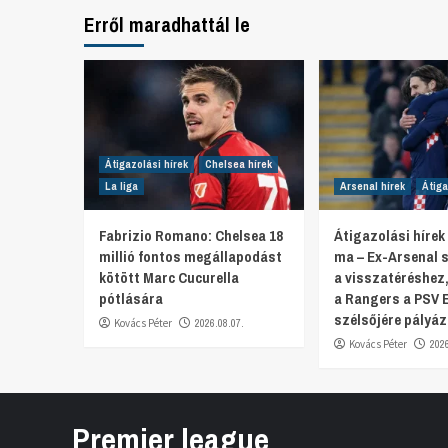
Erről maradhattál le
Átigazolási hírek
Chelsea hírek
La liga
Arsenal hírek
Átiga
Fabrizio Romano: Chelsea 18
Átigazolási hírek
millió fontos megállapodást
ma – Ex-Arsenal s
kötött Marc Cucurella
a visszatéréshez
pótlására
a Rangers a PSV 
szélsőjére pályáz
Kovács Péter
2026.08.07.
Kovács Péter
202
Premier league