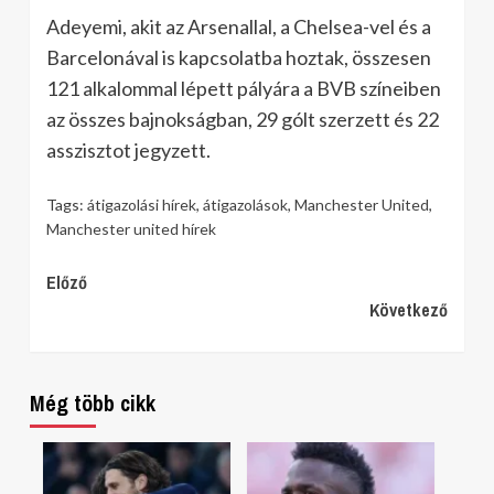
Adeyemi, akit az Arsenallal, a Chelsea-vel és a
Barcelonával is kapcsolatba hoztak, összesen
121 alkalommal lépett pályára a BVB színeiben
az összes bajnokságban, 29 gólt szerzett és 22
asszisztot jegyzett.
Tags:
átigazolási hírek
,
átigazolások
,
Manchester United
,
Manchester united hírek
Continue
Előző
Következő
Reading
Még több cikk