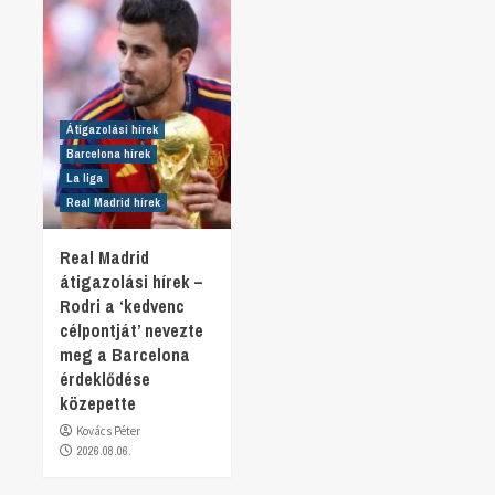
Átigazolási hírek
Barcelona hírek
La liga
Real Madrid hírek
Real Madrid
átigazolási hírek –
Rodri a ‘kedvenc
célpontját’ nevezte
meg a Barcelona
érdeklődése
közepette
Kovács Péter
2026.08.06.