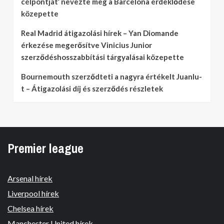
célpontját’ nevezte meg a Barcelona érdeklődése
közepette
Real Madrid átigazolási hírek – Yan Diomande
érkezése megerősítve Vinicius Junior
szerződéshosszabbítási tárgyalásai közepette
Bournemouth szerződteti a nagyra értékelt Juanlu-
t – Átigazolási díj és szerződés részletek
Premier league
Arsenal hírek
Liverpool hírek
Chelsea hírek
Manchester United hírek