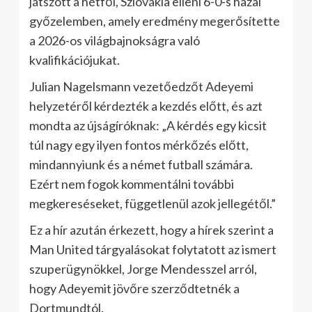
játszott a hétfői, Szlovákia elleni 6-0-s hazai
győzelemben, amely eredmény megerősítette
a 2026-os világbajnokságra való
kvalifikációjukat.
Julian Nagelsmann vezetőedzőt Adeyemi
helyzetéről kérdezték a kezdés előtt, és azt
mondta az újságíróknak: „A kérdés egy kicsit
túl nagy egy ilyen fontos mérkőzés előtt,
mindannyiunk és a német futball számára.
Ezért nem fogok kommentálni további
megkereséseket, függetlenül azok jellegétől.”
Ez a hír azután érkezett, hogy a hírek szerint a
Man United tárgyalásokat folytatott az ismert
szuperügynökkel, Jorge Mendesszel arról,
hogy Adeyemit jövőre szerződtetnék a
Dortmundtól.