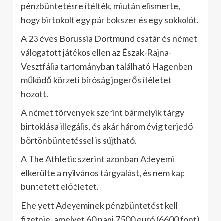
pénzbüntetésre ítélték, miután elismerte,
hogy birtokolt egy pár bokszer és egy sokkolót.
A 23 éves Borussia Dortmund csatár és német
válogatott játékos ellen az Észak-Rajna-
Vesztfália tartományban található Hagenben
működő körzeti bíróság jogerős ítéletet
hozott.
A német törvények szerint bármelyik tárgy
birtoklása illegális, és akár három évig terjedő
börtönbüntetéssel is sújtható.
A The Athletic szerint azonban Adeyemi
elkerülte a nyilvános tárgyalást, és nem kap
büntetett előéletet.
Ehelyett Adeyeminek pénzbüntetést kell
fizetnie, amelyet 60 napi 7500 euró (6600 font)