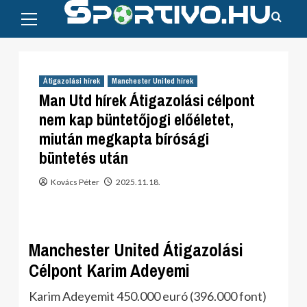
Primary
Skip
Menu
to
content
Átigazolási hírek
Manchester United hírek
Man Utd hírek Átigazolási célpont
nem kap büntetőjogi előéletet,
miután megkapta bírósági
büntetés után
Kovács Péter
2025.11.18.
Manchester United Átigazolási
Célpont Karim Adeyemi
Karim Adeyemit 450.000 euró (396.000 font)