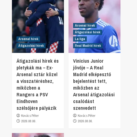
Arsenal hírek
Átigazolási hírek
Arsenal hírek
La liga
Átigazolási hírek
Real Madrid hírek
Átigazolási hírek és
Vinicius Junior
pletykák ma – Ex-
jövője – A Real
Arsenal sztár közel
Madrid elképesztő
a visszatéréshez,
bejelentést tett,
miközben a
miközben az
Rangers a PSV
Arsenal átigazolási
Eindhoven
csalódást
szélsőjére pályázik
szenvedett
Kovács Péter
Kovács Péter
2026.08.06.
2026.08.06.