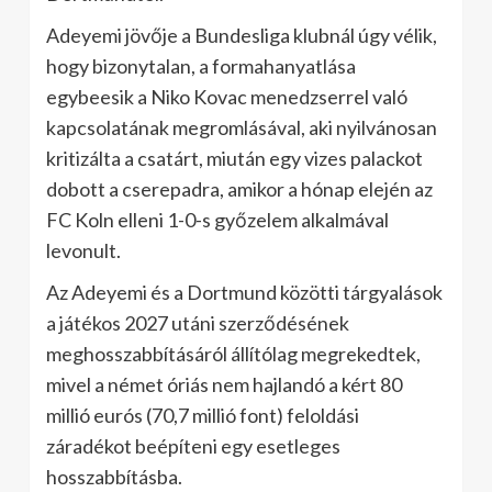
Adeyemi jövője a Bundesliga klubnál úgy vélik,
hogy bizonytalan, a formahanyatlása
egybeesik a Niko Kovac menedzserrel való
kapcsolatának megromlásával, aki nyilvánosan
kritizálta a csatárt, miután egy vizes palackot
dobott a cserepadra, amikor a hónap elején az
FC Koln elleni 1-0-s győzelem alkalmával
levonult.
Az Adeyemi és a Dortmund közötti tárgyalások
a játékos 2027 utáni szerződésének
meghosszabbításáról állítólag megrekedtek,
mivel a német óriás nem hajlandó a kért 80
millió eurós (70,7 millió font) feloldási
záradékot beépíteni egy esetleges
hosszabbításba.