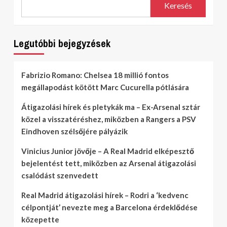
Keresés
Legutóbbi bejegyzések
Fabrizio Romano: Chelsea 18 millió fontos
megállapodást kötött Marc Cucurella pótlására
Átigazolási hírek és pletykák ma – Ex-Arsenal sztár
közel a visszatéréshez, miközben a Rangers a PSV
Eindhoven szélsőjére pályázik
Vinicius Junior jövője – A Real Madrid elképesztő
bejelentést tett, miközben az Arsenal átigazolási
csalódást szenvedett
Real Madrid átigazolási hírek – Rodri a ‘kedvenc
célpontját’ nevezte meg a Barcelona érdeklődése
közepette