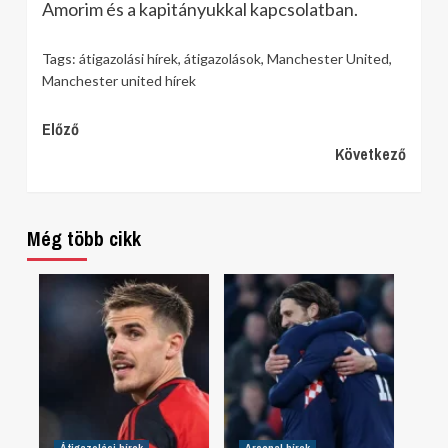
Amorim és a kapitányukkal kapcsolatban.
Tags:
átigazolási hírek
,
átigazolások
,
Manchester United
,
Manchester united hírek
Continue
Előző
Következő
Reading
Még több cikk
Átigazolási hírek
Arsenal hírek