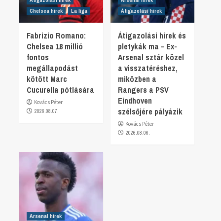
Chelsea hírek
La liga
Átigazolási hírek
Fabrizio Romano:
Átigazolási hírek és
Chelsea 18 millió
pletykák ma – Ex-
fontos
Arsenal sztár közel
megállapodást
a visszatéréshez,
kötött Marc
miközben a
Cucurella pótlására
Rangers a PSV
Eindhoven
Kovács Péter
szélsőjére pályázik
2026.08.07.
Kovács Péter
2026.08.06.
Arsenal hírek