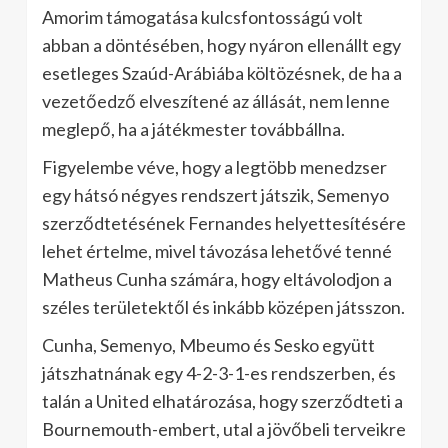
Amorim támogatása kulcsfontosságú volt
abban a döntésében, hogy nyáron ellenállt egy
esetleges Szaúd-Arábiába költözésnek, de ha a
vezetőedző elveszítené az állását, nem lenne
meglepő, ha a játékmester továbbállna.
Figyelembe véve, hogy a legtöbb menedzser
egy hátsó négyes rendszert játszik, Semenyo
szerződtetésének Fernandes helyettesítésére
lehet értelme, mivel távozása lehetővé tenné
Matheus Cunha számára, hogy eltávolodjon a
széles területektől és inkább középen játsszon.
Cunha, Semenyo, Mbeumo és Sesko együtt
játszhatnának egy 4-2-3-1-es rendszerben, és
talán a United elhatározása, hogy szerződteti a
Bournemouth-embert, utal a jövőbeli terveikre