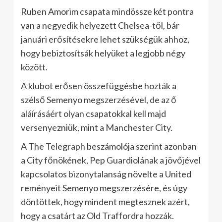
Ruben Amorim csapata mindössze két pontra
van a negyedik helyezett Chelsea-től, bár
januári erősítésekre lehet szükségük ahhoz,
hogy bebiztosítsák helyüket a legjobb négy
között.
A klubot erősen összefüggésbe hozták a
szélső Semenyo megszerzésével, de az ő
aláírásáért olyan csapatokkal kell majd
versenyezniük, mint a Manchester City.
A The Telegraph beszámolója szerint azonban
a City főnökének, Pep Guardiolának a jövőjével
kapcsolatos bizonytalanság növelte a United
reményeit Semenyo megszerzésére, és úgy
döntöttek, hogy mindent megtesznek azért,
hogy a csatárt az Old Traffordra hozzák.