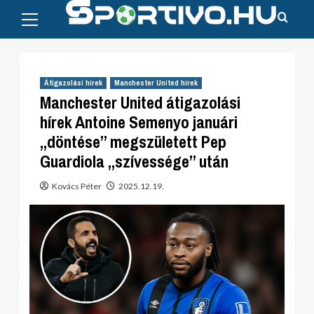
Primary
Skip
Menu
to
content
Átigazolási hírek
Manchester United hírek
Manchester United átigazolási
hírek Antoine Semenyo januári
„döntése” megszületett Pep
Guardiola „szívessége” után
Kovács Péter
2025.12.19.