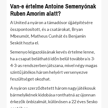
Van-e értelme Antoine Semenyónak
Ruben Amorim alatt?
A United a nyáron a támadósor újjáépítésére
összpontosított, és a csatárokat, Bryan
Mbeumót, Matheus Cunhát és Benjamin
Seskót hozta el.
Semenyo leigazolásának kevés értelme lenne,
ha a csapat belátható időn belül továbbra is 3-
4-3-as rendszerben játszana, mivel négy magas
szintű játékos három helyért versenyezve
feszültséget okozhat.
A nyáron szerződtetett három nagy játékosuk
bármelyikének kidobása ronthatná az újonnan
érkezők önbizalmát, különösen a 22 éves Sesko