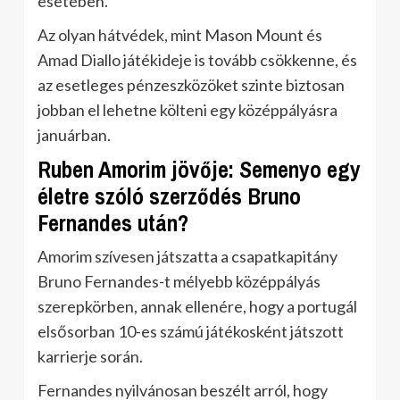
esetében.
Az olyan hátvédek, mint Mason Mount és
Amad Diallo játékideje is tovább csökkenne, és
az esetleges pénzeszközöket szinte biztosan
jobban el lehetne költeni egy középpályásra
januárban.
Ruben Amorim jövője: Semenyo egy
életre szóló szerződés Bruno
Fernandes után?
Amorim szívesen játszatta a csapatkapitány
Bruno Fernandes-t mélyebb középpályás
szerepkörben, annak ellenére, hogy a portugál
elsősorban 10-es számú játékosként játszott
karrierje során.
Fernandes nyilvánosan beszélt arról, hogy