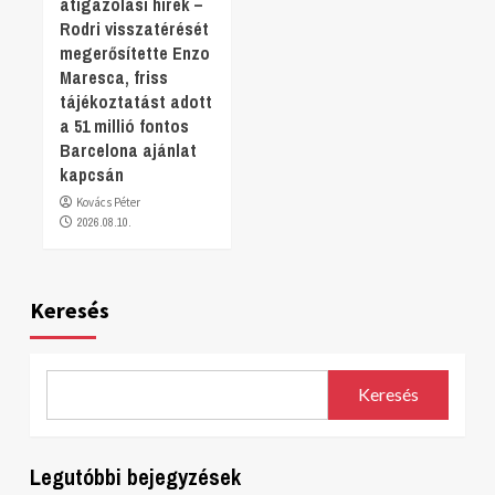
átigazolási hírek –
Rodri visszatérését
megerősítette Enzo
Maresca, friss
tájékoztatást adott
a 51 millió fontos
Barcelona ajánlat
kapcsán
Kovács Péter
2026.08.10.
Keresés
Keresés
Legutóbbi bejegyzések