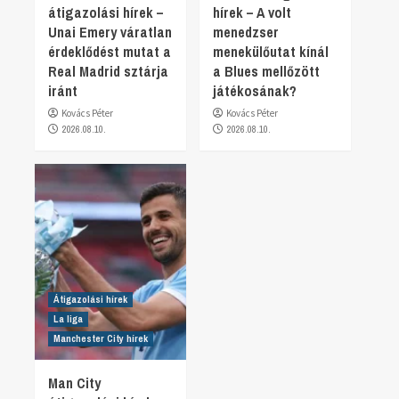
átigazolási hírek –
hírek – A volt
Unai Emery váratlan
menedzser
érdeklődést mutat a
menekülőutat kínál
Real Madrid sztárja
a Blues mellőzött
iránt
játékosának?
Kovács Péter
Kovács Péter
2026.08.10.
2026.08.10.
Átigazolási hírek
La liga
Manchester City hírek
Man City