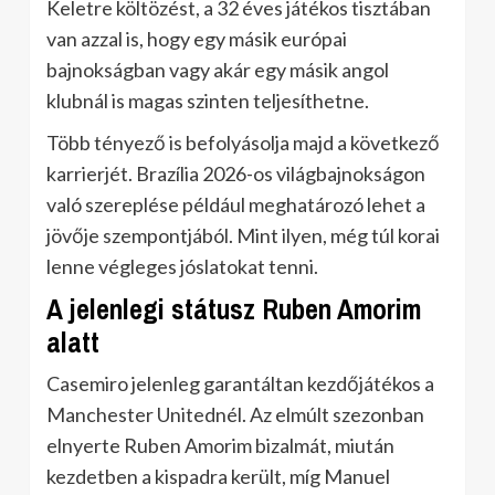
Keletre költözést, a 32 éves játékos tisztában
van azzal is, hogy egy másik európai
bajnokságban vagy akár egy másik angol
klubnál is magas szinten teljesíthetne.
Több tényező is befolyásolja majd a következő
karrierjét. Brazília 2026-os világbajnokságon
való szereplése például meghatározó lehet a
jövője szempontjából. Mint ilyen, még túl korai
lenne végleges jóslatokat tenni.
A jelenlegi státusz Ruben Amorim
alatt
Casemiro jelenleg garantáltan kezdőjátékos a
Manchester Unitednél. Az elmúlt szezonban
elnyerte Ruben Amorim bizalmát, miután
kezdetben a kispadra került, míg Manuel