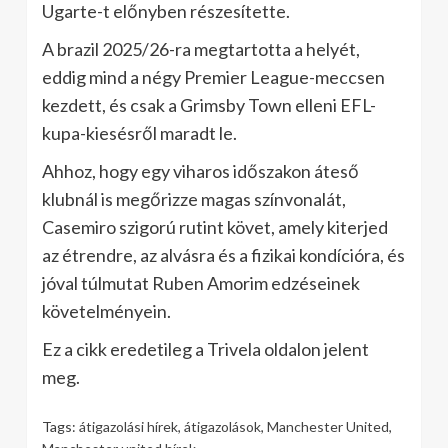
Ugarte-t előnyben részesítette.
A brazil 2025/26-ra megtartotta a helyét,
eddig mind a négy Premier League-meccsen
kezdett, és csak a Grimsby Town elleni EFL-
kupa-kiesésről maradt le.
Ahhoz, hogy egy viharos időszakon áteső
klubnál is megőrizze magas színvonalát,
Casemiro szigorú rutint követ, amely kiterjed
az étrendre, az alvásra és a fizikai kondícióra, és
jóval túlmutat Ruben Amorim edzéseinek
követelményein.
Ez a cikk eredetileg a Trivela oldalon jelent
meg.
Tags:
átigazolási hírek
,
átigazolások
,
Manchester United
,