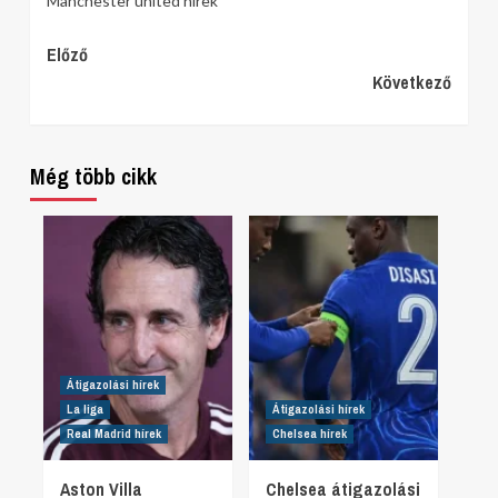
Manchester united hírek
Continue
Előző
Következő
Reading
Még több cikk
Átigazolási hírek
La liga
Átigazolási hírek
Real Madrid hírek
Chelsea hírek
Aston Villa
Chelsea átigazolási