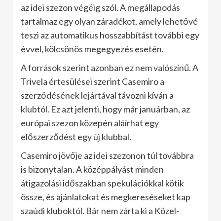
az idei szezon végéig szól. A megállapodás
tartalmaz egy olyan záradékot, amely lehetővé
teszi az automatikus hosszabbítást további egy
évvel, kölcsönös megegyezés esetén.
A források szerint azonban ez nem valószínű. A
Trivela értesülései szerint Casemiro a
szerződésének lejártával távozni kíván a
klubtól. Ez azt jelenti, hogy már januárban, az
európai szezon közepén aláírhat egy
előszerződést egy új klubbal.
Casemiro jövője az idei szezonon túl továbbra
is bizonytalan. A középpályást minden
átigazolási időszakban spekulációkkal kötik
össze, és ajánlatokat és megkereséseket kap
szaúdi kluboktól. Bár nem zárta ki a Közel-