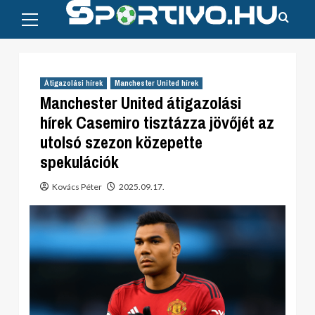
Primary
Skip
Menu
to
content
Átigazolási hírek
Manchester United hírek
Manchester United átigazolási
hírek Casemiro tisztázza jövőjét az
utolsó szezon közepette
spekulációk
Kovács Péter
2025.09.17.