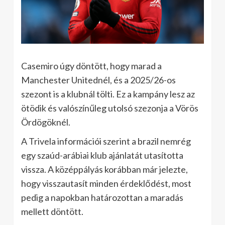
Casemiro úgy döntött, hogy marad a
Manchester Unitednél, és a 2025/26-os
szezont is a klubnál tölti. Ez a kampány lesz az
ötödik és valószínűleg utolsó szezonja a Vörös
Ördögöknél.
A Trivela információi szerint a brazil nemrég
egy szaúd-arábiai klub ajánlatát utasította
vissza. A középpályás korábban már jelezte,
hogy visszautasít minden érdeklődést, most
pedig a napokban határozottan a maradás
mellett döntött.