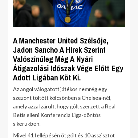
A Manchester United Szélsője,
Jadon Sancho A Hírek Szerint
Valószínűleg Még A Nyári
Átigazolási Időszak Vége Előtt Egy
Adott Ligában Köt Ki.
Az angol válogatott játékos nemrég egy
szezont töltött kölcsönben a Chelsea-nél,
amely azzal zárult, hogy gólt szerzett a Real
Betis elleni Konferencia Liga-döntős
sikerükben.
Mivel 41 fellépésén öt gólt és 10 asszisztot