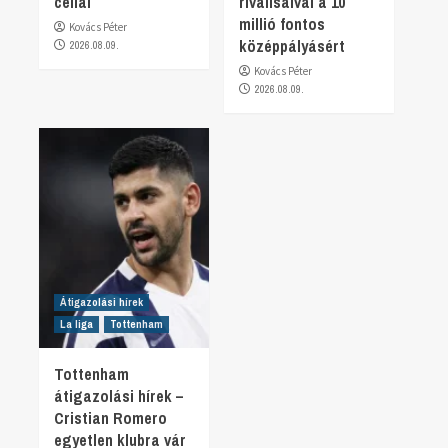
céllal
riválisaival a 10
millió fontos
Kovács Péter
középpályásért
2026.08.09.
Kovács Péter
2026.08.09.
Átigazolási hírek
La liga
Tottenham
Tottenham
átigazolási hírek –
Cristian Romero
egyetlen klubra vár