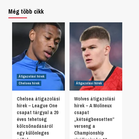
Még több cikk
Átigazolási hírek
Chelsea hírek
Átigazolási hírek
Chelsea átigazolási
Wolves átigazolási
hírek – League One
hírek – A Molineux
csapat tárgyal a 20
csapat
éves tehetség
„kétségbeesetten”
kölcsönadásáról
verseng a
egy különleges
Championship