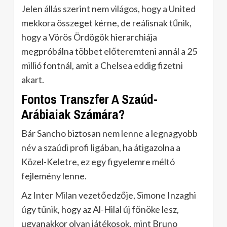
Jelen állás szerint nem világos, hogy a United
mekkora összeget kérne, de reálisnak tűnik,
hogy a Vörös Ördögök hierarchiája
megpróbálna többet előteremteni annál a 25
millió fontnál, amit a Chelsea eddig fizetni
akart.
Fontos Transzfer A Szaúd-
Arábiaiak Számára?
Bár Sancho biztosan nem lenne a legnagyobb
név a szaúdi profi ligában, ha átigazolna a
Közel-Keletre, ez egy figyelemre méltó
fejlemény lenne.
Az Inter Milan vezetőedzője, Simone Inzaghi
úgy tűnik, hogy az Al-Hilal új főnöke lesz,
ugyanakkor olyan játékosok, mint Bruno