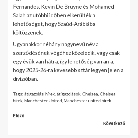
Fernandes, Kevin De Bruyne és Mohamed
Salah az utóbbi időben elkerülték a
lehetőséget, hogy Szaúd-Arábiába
költözzenek.
Ugyanakkor néhány nagynevű név a
szerződésének végéhez közeledik, vagy csak
egy évük van hátra, így lehetőség van arra,
hogy 2025-26-ra kevesebb sztár legyen jelen a
divízióban.
Tags:
átigazolási hírek
,
átigazolások
,
Chelsea
,
Chelsea
hírek
,
Manchester United
,
Manchester united hírek
Continue
Előző
Következő
Reading