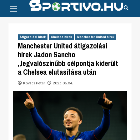
Primary
Skip
Menu
to
content
Átigazolási hírek
Chelsea hírek
Manchester United hírek
Manchester United átigazolási
hírek Jadon Sancho
„legvalószínűbb célpontja kiderült
a Chelsea elutasítása után
Kovács Péter
2025.06.04.