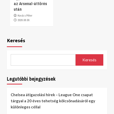
az Arsenal-áttörés
után
Kovács Péter
2026.08.09.
Keresés
Keresés
Legutóbbi bejegyzések
Chelsea átigazolási hírek – League One csapat
tárgyal a 20 éves tehetség kölcsönadásáról egy
különleges céllal