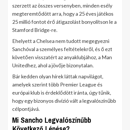
szerzett az összes versenyben, minden esély
megteremtődött arra, hogy a 25 éves játékos
25 millió fontot érő átigazolást bonyolítson le a
Stamford Bridge-re.
Ehelyett a Chelsea nem tudott megegyezni
Sanchóval a személyes feltételekről, és ő ezt
követően visszatért az anyaklubjához, a Man
Unitedhez, ahol a jövője bizonytalan.
Bár kedden olyan hírek láttak napvilágot,
amelyek szerint több Premier League és
európai klub is érdeklődött iránta, úgy tűnik,
hogy egy bizonyos divízió vált a legvalószínűbb
célpontjává.
Mi Sancho Legvalószínűbb
Következő Lépése?