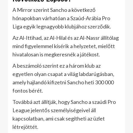
A Mirror szerint Sancho a következő
hónapokban várhatóan a Szaúd-Arábia Pro
Liga egyik legnagyobb klubjához szerződik.
Az Al-Ittihad, az Al-Hilal és az Al-Nassr állítólag
mind figyelemmel kísérik a helyzetet, mielőtt
hivatalosan is megkeresnék a játékost.
A beszámoló szerint ez a három klub az
egyetlen olyan csapat a világ labdarúgásban,
amely hajlandó kifizetni Sancho heti 300 000
fontos bérét.
Továbbá azt állítják, hogy Sancho a szaúdi Pro
League jelentős személyiségeivel áll
kapcsolatban, ami csak segítheti az üzlet
létrejöttét.