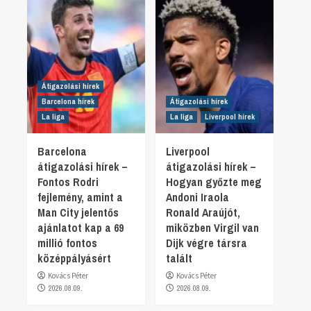
Átigazolási hírek
Barcelona hírek
Átigazolási hírek
La liga
La liga
Liverpool hírek
Barcelona
Liverpool
átigazolási hírek –
átigazolási hírek –
Fontos Rodri
Hogyan győzte meg
fejlemény, amint a
Andoni Iraola
Man City jelentős
Ronald Araújót,
ajánlatot kap a 69
miközben Virgil van
millió fontos
Dijk végre társra
középpályásért
talált
Kovács Péter
Kovács Péter
2026.08.09.
2026.08.09.