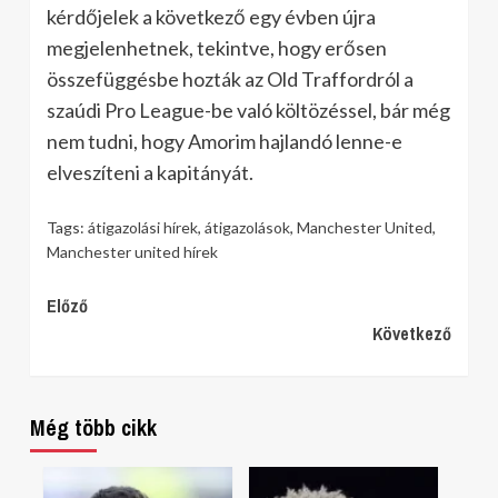
kérdőjelek a következő egy évben újra
megjelenhetnek, tekintve, hogy erősen
összefüggésbe hozták az Old Traffordról a
szaúdi Pro League-be való költözéssel, bár még
nem tudni, hogy Amorim hajlandó lenne-e
elveszíteni a kapitányát.
Tags:
átigazolási hírek
,
átigazolások
,
Manchester United
,
Manchester united hírek
Continue
Előző
Következő
Reading
Még több cikk