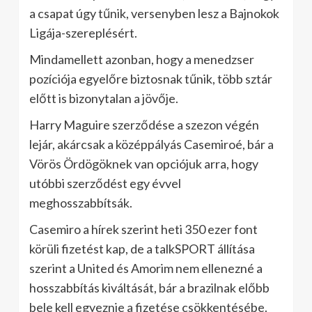
a csapat úgy tűnik, versenyben lesz a Bajnokok
Ligája-szereplésért.
Mindamellett azonban, hogy a menedzser
pozíciója egyelőre biztosnak tűnik, több sztár
előtt is bizonytalan a jövője.
Harry Maguire szerződése a szezon végén
lejár, akárcsak a középpályás Casemiroé, bár a
Vörös Ördögöknek van opciójuk arra, hogy
utóbbi szerződést egy évvel
meghosszabbítsák.
Casemiro a hírek szerint heti 350 ezer font
körüli fizetést kap, de a talkSPORT állítása
szerint a United és Amorim nem ellenezné a
hosszabbítás kiváltását, bár a brazilnak előbb
bele kell egyeznie a fizetése csökkentésébe.