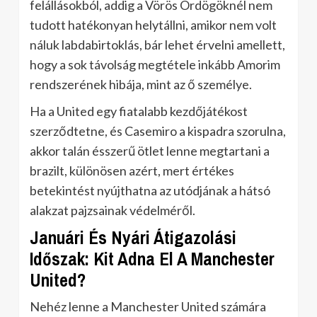
felállásokból, addig a Vörös Ördögöknél nem
tudott hatékonyan helytállni, amikor nem volt
náluk labdabirtoklás, bár lehet érvelni amellett,
hogy a sok távolság megtétele inkább Amorim
rendszerének hibája, mint az ő személye.
Ha a United egy fiatalabb kezdőjátékost
szerződtetne, és Casemiro a kispadra szorulna,
akkor talán ésszerű ötlet lenne megtartani a
brazilt, különösen azért, mert értékes
betekintést nyújthatna az utódjának a hátsó
alakzat pajzsainak védelméről.
Januári És Nyári Átigazolási
Időszak: Kit Adna El A Manchester
United?
Nehéz lenne a Manchester United számára