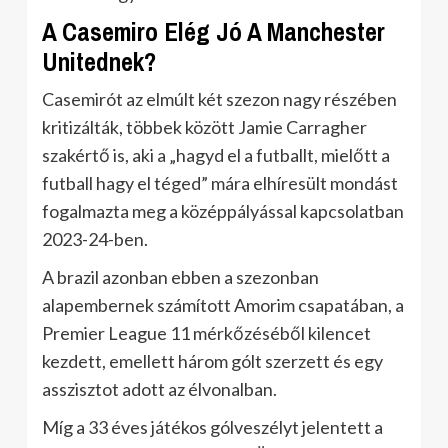
A Casemiro Elég Jó A Manchester
Unitednek?
Casemirót az elmúlt két szezon nagy részében
kritizálták, többek között Jamie Carragher
szakértő is, aki a „hagyd el a futballt, mielőtt a
futball hagy el téged” mára elhíresült mondást
fogalmazta meg a középpályással kapcsolatban
2023-24-ben.
A brazil azonban ebben a szezonban
alapembernek számított Amorim csapatában, a
Premier League 11 mérkőzéséből kilencet
kezdett, emellett három gólt szerzett és egy
asszisztot adott az élvonalban.
Míg a 33 éves játékos gólveszélyt jelentett a