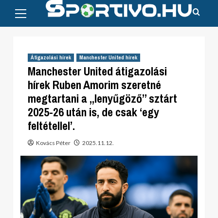
Primary
Skip
Menu
to
content
Átigazolási hírek
Manchester United hírek
Manchester United átigazolási
hírek Ruben Amorim szeretné
megtartani a „lenyűgöző” sztárt
2025-26 után is, de csak ‘egy
feltétellel’.
Kovács Péter
2025.11.12.