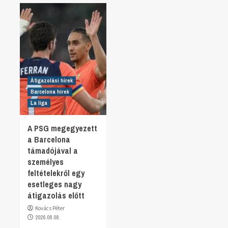
Átigazolási hírek
Barcelona hírek
La liga
A PSG megegyezett
a Barcelona
támadójával a
személyes
feltételekről egy
esetleges nagy
átigazolás előtt
Kovács Péter
2026.08.08.