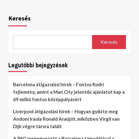
Keresés
Keresés
Legutóbbi bejegyzések
Barcelona átigazolási hírek – Fontos Rodri
fejlemény, amint a Man City jelentős ajánlatot kap a
69 millió fontos középpályásért
Liverpool átigazolási hírek – Hogyan győzte meg
Andoni Iraola Ronald Araújót, miközben Virgil van
Dijk végre társra talált
A PSG megegyezett a Barcelona támadójával a