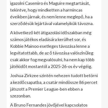
igazolni Casemiro és Maguire megtartását,
tekintve, hogy mindketten a harmincas
éveikben járnak, és nem lenne meglepő, ha a
szerződésük lejártával valamelyikük távozna.
A következő két átigazolási időszakban még
számos játékos eladására kerülhet sor, és
Kobbie Mainoo esetleges távozása lenne a
legvitatottabb, de az ő távozása valószínűleg
csak akkor fog megvalósulni, ha nem kap több
játékidőt mostantól a 2025-26-os év végéig.
Joshua Zirkzee szintén nehezen tudott betörni
a kezdőcsapatba, a csatár mindössze 86 percet
játszott a Premier League-ben ebben a
szezonban.
A Bruno Fernandes jövőjével kapcsolatos