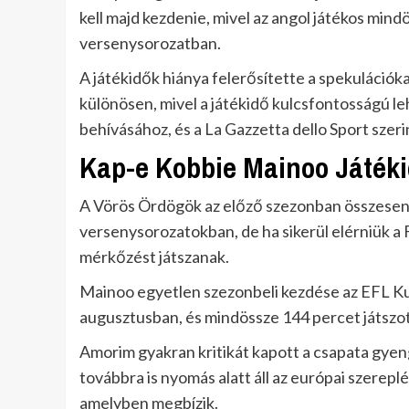
kell majd kezdenie, mivel az angol játékos min
versenysorozatban.
A játékidők hiánya felerősítette a spekulációka
különösen, mivel a játékidő kulcsfontosságú le
behívásához, és a La Gazzetta dello Sport szer
Kap-e Kobbie Mainoo Játék
A Vörös Ördögök az előző szezonban összesen
versenysorozatokban, de ha sikerül elérniük a 
mérkőzést játszanak.
Mainoo egyetlen szezonbeli kezdése az EFL Ku
augusztusban, és mindössze 144 percet játszo
Amorim gyakran kritikát kapott a csapata gyen
továbbra is nyomás alatt áll az európai szereplé
amelyben megbízik.