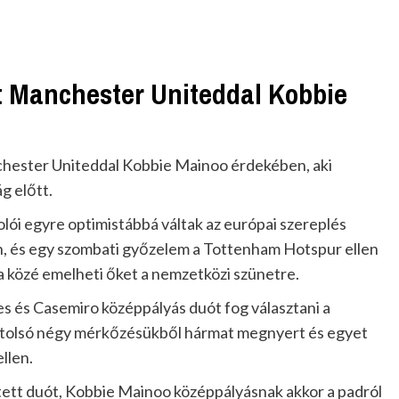
ot Manchester Uniteddal Kobbie
anchester Uniteddal Kobbie Mainoo érdekében, aki
ág előtt.
lói egyre optimistábbá váltak az európai szereplés
n, és egy szombati győzelem a Tottenham Hotspur ellen
 közé emelheti őket a nemzetközi szünetre.
 és Casemiro középpályás duót fog választani a
 utolsó négy mérkőzésükből hármat megnyert és egyet
llen.
ített duót, Kobbie Mainoo középpályásnak akkor a padról