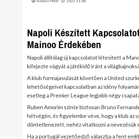
Kovács Péter
2025.11.08.
Napoli Készített Kapcsolat
Mainoo Érdekében
Napoli állítólag új kapcsolatot létesített a M
kifejezte vágyát a játékidő iránt a világbajnoks
A klub formajavulását követően a United szurko
lehetőségeivel kapcsolatban az idény folyamá
esetleg a Premier League legjobb négy csapata
Ruben Amorim szinte biztosan Bruno Fernandes
hétvégén, és figyelembe véve, hogy a klub az
döntetlenezett, nehéz vitatkozni a nevezésük e
Ha a portugál vezetőedző választja a fent eml