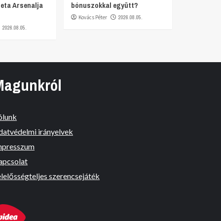
teta Arsenalja
bónuszokkal együtt?
Kovács Péter
2026.08.05.
2026.08.05.
Magunkról
ólunk
datvédelmi irányelvek
mpresszum
apcsolat
lelősségteljes szerencsejáték