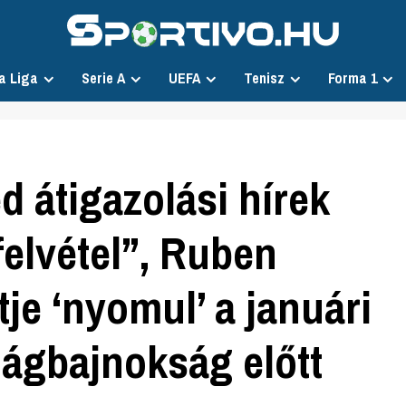
a Liga
Serie A
UEFA
Tenisz
Forma 1
 átigazolási hírek
felvétel”, Ruben
je ‘nyomul’ a januári
ilágbajnokság előtt