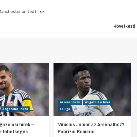
anchester united hírek
Következő
Arsenal hírek
Átigazolási hírek
Átigazolási hírek
La liga
gazolási hírek –
Vinicius Junior az Arsenalhoz?
ta lehetséges
Fabrizio Romano