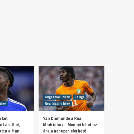
Átigazolási hírek
La liga
hírek
Real Madrid hírek
 két
Yan Diomandé a Real
t árult el,
Madridhoz – Mennyi lehet az
otta a Man
ára a nehezen elérhető