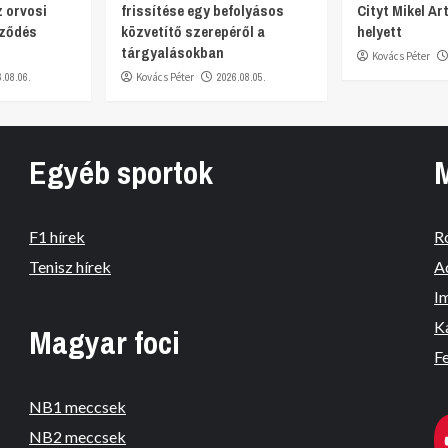
 orvosi
frissítése egy befolyásos
Cityt Mikel Ar
rződés
közvetítő szerepéről a
helyett
tárgyalásokban
Kovács Péter
6.08.06.
Kovács Péter
2026.08.05.
Egyéb sportok
F1 hírek
R
Tenisz hírek
A
I
K
Magyar foci
Fe
NB1 meccsek
NB2 meccsek