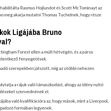
ehabilitálta Rasmus Hojlundot és Scott McTominayt az
inoo meg akarja mutatni Thomas Tuchelnek, hogy része
okok Ligájába Bruno
val?
ingham Forest ellen a múlt hétvégén, és a páros
jelentkező fenyegetések.
madó szerepekben játszott, míg az utóbbi nehezen
lytatja a rájuk való támaszkodást, ahogy az idény nyitó
üléseket szenvednének el.
ájába való kvalifikációra az, hogy mások, mint a Liverpool,
ingadozó formában legyenek.