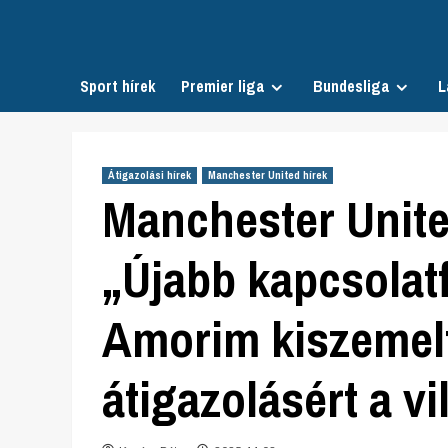
Skip
to
content
Sport hírek
Premier liga
Bundesliga
L
Átigazolási hírek
Manchester United hírek
Manchester United
„Újabb kapcsolat
Amorim kiszemelt
átigazolásért a v