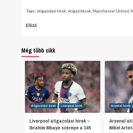
Tags:
átigazolási hírek
,
átigazolások
,
Manchester United
,
M
Continue
Előző
Reading
Még több cikk
Átigazolási hírek
Liverpool hírek
Arsenal hírek
Liverpool átigazolási hírek –
Arsenal áti
Ibrahim Mbaye szerepe a 145
Mikel Arte