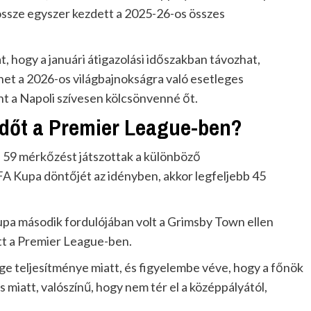
dössze egyszer kezdett a 2025-26-os összes
t, hogy a januári átigazolási időszakban távozhat,
het a 2026-os világbajnokságra való esetleges
int a Napoli szívesen kölcsönvenné őt.
időt a Premier League-ben?
 59 mérkőzést játszottak a különböző
FA Kupa döntőjét az idényben, akkor legfeljebb 45
pa második fordulójában volt a Grimsby Town ellen
tt a Premier League-ben.
ge teljesítménye miatt, és figyelembe véve, hogy a főnök
s miatt, valószínű, hogy nem tér el a középpályától,