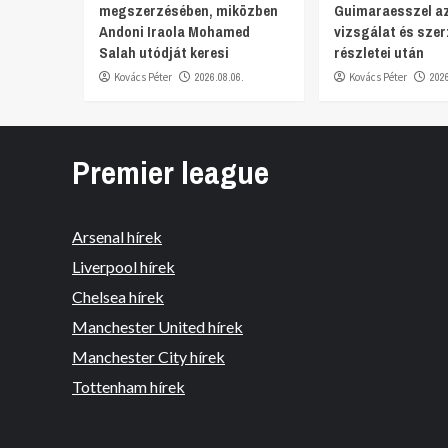
megszerzésében, miközben
Guimaraesszel az
Andoni Iraola Mohamed
vizsgálat és sze
Salah utódját keresi
részletei után
Kovács Péter
2026.08.06.
Kovács Péter
202
Premier league
Arsenal hírek
Liverpool hírek
Chelsea hírek
Manchester United hírek
Manchester City hírek
Tottenham hírek