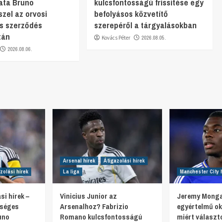
ata Bruno
kulcsfontosságú frissítése egy
zel az orvosi
befolyásos közvetítő
és szerződés
szerepéről a tárgyalásokban
tán
Kovács Péter
2026.08.05.
2026.08.06.
Arsenal hírek
Átigazolási hírek
zolási hírek
La liga
Manchester City 
si hírek –
Vinicius Junior az
Jeremy Monga
tséges
Arsenalhoz? Fabrizio
egyértelmű oko
uno
Romano kulcsfontosságú
miért választ