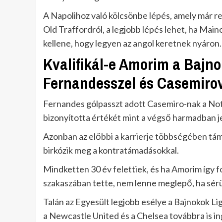
A Napolihoz való kölcsönbe lépés, amely már r
Old Traffordról, a legjobb lépés lehet, ha Ma
kellene, hogy legyen az angol keretnek nyáron.
Kvalifikál-e Amorim a Bajn
Fernandesszel és Casemiro
Fernandes gólpasszt adott Casemiro-nak a Nott
bizonyította értékét mint a végső harmadban 
Azonban az előbbi a karrierje többségében tá
birkózik meg a kontratámadásokkal.
Mindketten 30 év felettiek, és ha Amorim így fo
szakaszában tette, nem lenne meglepő, ha sér
Talán az Egyesült legjobb esélye a Bajnokok Lig
a Newcastle United és a Chelsea továbbra is 