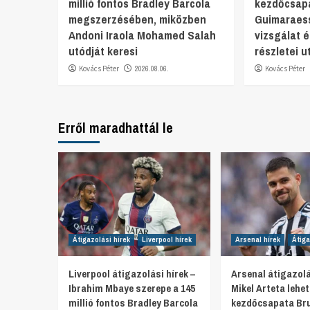
millió fontos Bradley Barcola
kezdőcsap
megszerzésében, miközben
Guimaraess
Andoni Iraola Mohamed Salah
vizsgálat 
utódját keresi
részletei u
Kovács Péter
2026.08.06.
Kovács Péter
Erről maradhattál le
Átigazolási hírek
Liverpool hírek
Arsenal hírek
Átiga
Liverpool átigazolási hírek –
Arsenal átigazolá
Ibrahim Mbaye szerepe a 145
Mikel Arteta lehe
millió fontos Bradley Barcola
kezdőcsapata Br