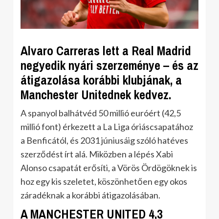
Alvaro Carreras lett a Real Madrid
negyedik nyári szerzeménye – és az
átigazolása korábbi klubjának, a
Manchester Unitednek kedvez.
A spanyol balhátvéd 50 millió euróért (42,5
millió font) érkezett a La Liga óriáscsapatához
a Benficától, és 2031 júniusáig szóló hatéves
szerződést írt alá. Miközben a lépés Xabi
Alonso csapatát erősíti, a Vörös Ördögöknek is
hoz egy kis szeletet, köszönhetően egy okos
záradéknak a korábbi átigazolásában.
A MANCHESTER UNITED 4,3