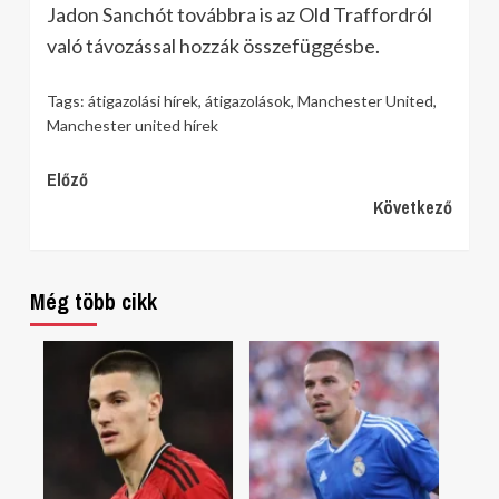
Jadon Sanchót továbbra is az Old Traffordról
való távozással hozzák összefüggésbe.
Tags:
átigazolási hírek
,
átigazolások
,
Manchester United
,
Manchester united hírek
Continue
Előző
Következő
Reading
Még több cikk