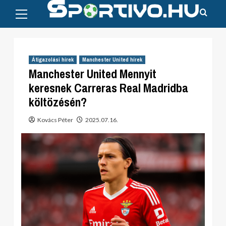
Primary
Skip
Menu
to
content
Átigazolási hírek
Manchester United hírek
Manchester United Mennyit
keresnek Carreras Real Madridba
költözésén?
Kovács Péter
2025.07.16.