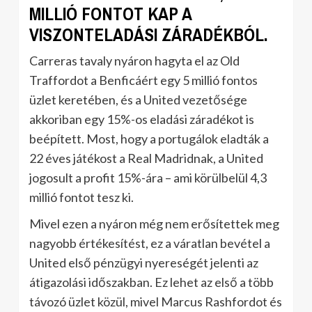
MILLIÓ FONTOT KAP A
VISZONTELADÁSI ZÁRADÉKBÓL.
Carreras tavaly nyáron hagyta el az Old
Traffordot a Benficáért egy 5 millió fontos
üzlet keretében, és a United vezetősége
akkoriban egy 15%-os eladási záradékot is
beépített. Most, hogy a portugálok eladták a
22 éves játékost a Real Madridnak, a United
jogosult a profit 15%-ára – ami körülbelül 4,3
millió fontot tesz ki.
Mivel ezen a nyáron még nem erősítettek meg
nagyobb értékesítést, ez a váratlan bevétel a
United első pénzügyi nyereségét jelenti az
átigazolási időszakban. Ez lehet az első a több
távozó üzlet közül, mivel Marcus Rashfordot és