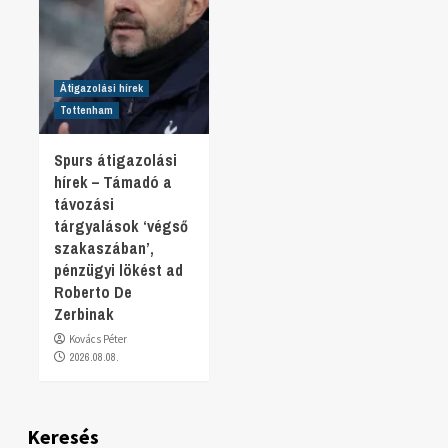
Átigazolási hírek
Tottenham
Spurs átigazolási
hírek – Támadó a
távozási
tárgyalások ‘végső
szakaszában’,
pénzügyi lökést ad
Roberto De
Zerbinak
Kovács Péter
2026.08.08.
Keresés