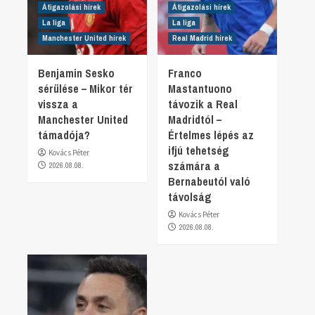
Átigazolási hírek
Átigazolási hírek
La liga
La liga
Manchester United hírek
Real Madrid hírek
Benjamin Sesko
Franco
sérülése – Mikor tér
Mastantuono
vissza a
távozik a Real
Manchester United
Madridtól –
támadója?
Értelmes lépés az
ifjú tehetség
Kovács Péter
számára a
2026.08.08.
Bernabeutól való
távolság
Kovács Péter
2026.08.08.