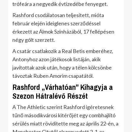
trófeára a negyedik évtizedébe fenyeget.
Rashford csodálatosan teljesített, mióta
február elején ideiglenes szerződéssel
érkezett az Álmok Színházából, 17 fellépésen
négy gólt szerzett.
A csatár csatlakozik a Real Betis emberéhez,
Antonyhoz azon játékosok listáján, akik
javítottak azok után, hogy a télen kölcsönbe
távoztak Ruben Amorim csapatától.
Rashford „Várhatóan” Kihagyja a
Szezon Hátralévő Részét
A The Athletic szerint Rashford ígéretesnek
tűnő másodikvárosi kitérőjét egy combhajlító
sérülés miatt rövidítette meg az április 22-én, a
Manchester Citytől elszenvedett 2-1-es