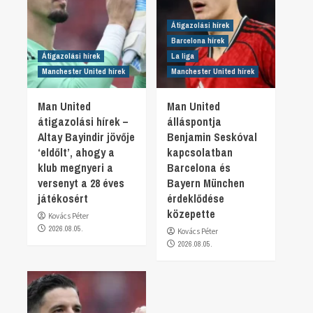
Átigazolási hírek
Barcelona hírek
Átigazolási hírek
La liga
Manchester United hírek
Manchester United hírek
Man United
Man United
átigazolási hírek –
álláspontja
Altay Bayindir jövője
Benjamin Seskóval
‘eldőlt’, ahogy a
kapcsolatban
klub megnyeri a
Barcelona és
versenyt a 28 éves
Bayern München
játékosért
érdeklődése
közepette
Kovács Péter
2026.08.05.
Kovács Péter
2026.08.05.