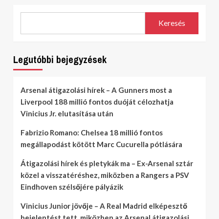
Keresés
Legutóbbi bejegyzések
Arsenal átigazolási hírek – A Gunners most a
Liverpool 188 millió fontos duóját célozhatja
Vinicius Jr. elutasítása után
Fabrizio Romano: Chelsea 18 millió fontos
megállapodást kötött Marc Cucurella pótlására
Átigazolási hírek és pletykák ma – Ex-Arsenal sztár
közel a visszatéréshez, miközben a Rangers a PSV
Eindhoven szélsőjére pályázik
Vinicius Junior jövője – A Real Madrid elképesztő
bejelentést tett, miközben az Arsenal átigazolási