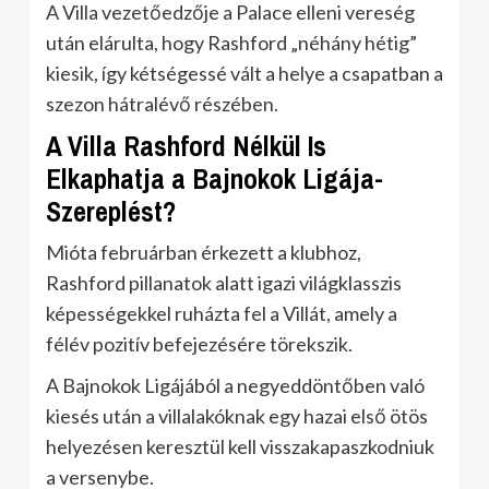
A Villa vezetőedzője a Palace elleni vereség
után elárulta, hogy Rashford „néhány hétig”
kiesik, így kétségessé vált a helye a csapatban a
szezon hátralévő részében.
A Villa Rashford Nélkül Is
Elkaphatja a Bajnokok Ligája-
Szereplést?
Mióta februárban érkezett a klubhoz,
Rashford pillanatok alatt igazi világklasszis
képességekkel ruházta fel a Villát, amely a
félév pozitív befejezésére törekszik.
A Bajnokok Ligájából a negyeddöntőben való
kiesés után a villalakóknak egy hazai első ötös
helyezésen keresztül kell visszakapaszkodniuk
a versenybe.