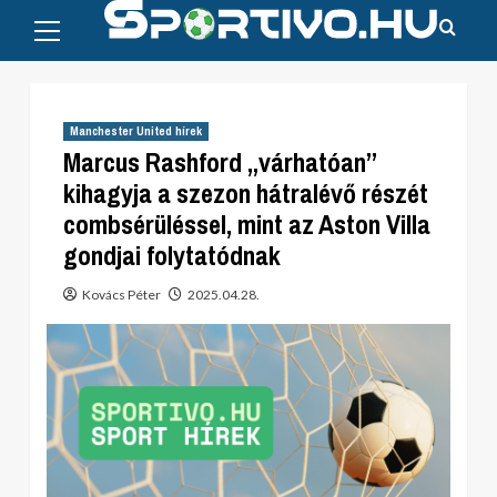
Primary
Skip
Menu
to
content
Manchester United hírek
Marcus Rashford „várhatóan”
kihagyja a szezon hátralévő részét
combsérüléssel, mint az Aston Villa
gondjai folytatódnak
Kovács Péter
2025.04.28.