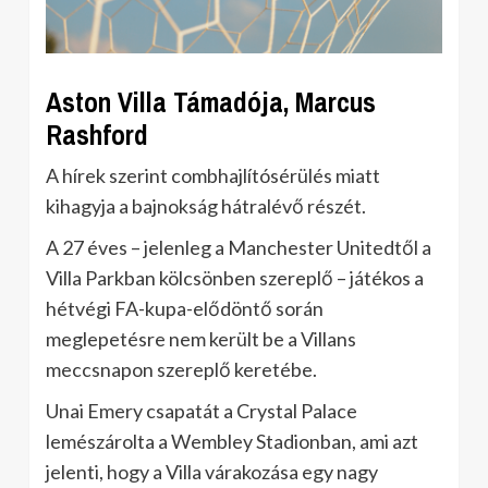
Aston Villa Támadója, Marcus
Rashford
A hírek szerint combhajlítósérülés miatt
kihagyja a bajnokság hátralévő részét.
A 27 éves – jelenleg a Manchester Unitedtől a
Villa Parkban kölcsönben szereplő – játékos a
hétvégi FA-kupa-elődöntő során
meglepetésre nem került be a Villans
meccsnapon szereplő keretébe.
Unai Emery csapatát a Crystal Palace
lemészárolta a Wembley Stadionban, ami azt
jelenti, hogy a Villa várakozása egy nagy