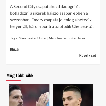
A Second City csapata kezd dadogni és
botladozni a sikerek hajszolásában ebben a
szezonban, Emery csapata jelenleg a hetedik
helyen áll, három pontra az ötödik Chelsea-től.
Tags:
Manchester United
,
Manchester united hírek
Continue
Előző
Következő
Reading
Még több cikk