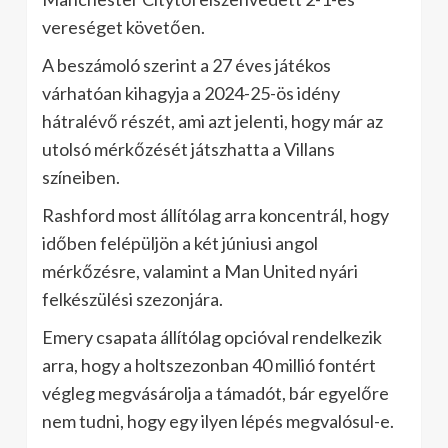
vereséget követően.
A beszámoló szerint a 27 éves játékos
várhatóan kihagyja a 2024-25-ös idény
hátralévő részét, ami azt jelenti, hogy már az
utolsó mérkőzését játszhatta a Villans
színeiben.
Rashford most állítólag arra koncentrál, hogy
időben felépüljön a két júniusi angol
mérkőzésre, valamint a Man United nyári
felkészülési szezonjára.
Emery csapata állítólag opcióval rendelkezik
arra, hogy a holtszezonban 40 millió fontért
végleg megvásárolja a támadót, bár egyelőre
nem tudni, hogy egy ilyen lépés megvalósul-e.