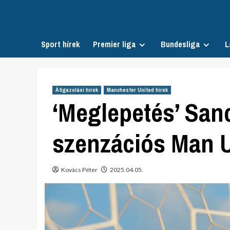
Skip
to
content
Sport hírek
Premier liga
Bundesliga
L
Átigazolási hírek
Manchester United hírek
‘Meglepetés’ San
szenzációs Man U
Kovács Péter
2025.04.05.