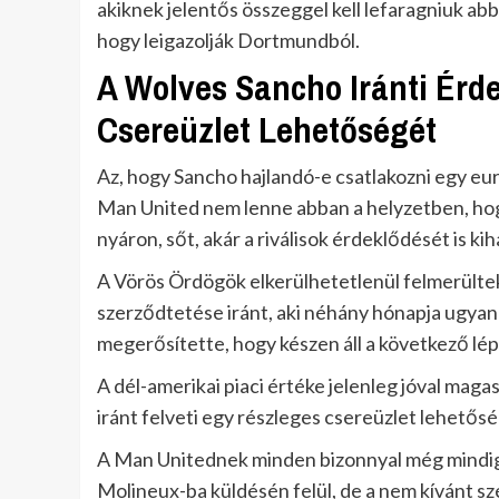
akiknek jelentős összeggel kell lefaragniuk abbó
hogy leigazolják Dortmundból.
A Wolves Sancho Iránti Érd
Csereüzlet Lehetőségét
Az, hogy Sancho hajlandó-e csatlakozni egy eur
Man United nem lenne abban a helyzetben, hog
nyáron, sőt, akár a riválisok érdeklődését is ki
A Vörös Ördögök elkerülhetetlenül felmerültek,
szerződtetése iránt, aki néhány hónapja ugyan 
megerősítette, hogy készen áll a következő lép
A dél-amerikai piaci értéke jelenleg jóval ma
iránt felveti egy részleges csereüzlet lehetősé
A Man Unitednek minden bizonnyal még mindig
Molineux-ba küldésén felül, de a nem kívánt sz