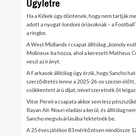
Ügyletre
Ha a Kékek úgy döntenek, hogy nem tartják meg 
adott a nyugat-londoni óriásoknak – a FootballT
a ringbe.
A West Midlands-i csapat állítólag „komoly esél
Molineux-ba hozza, ahol a keresett Matheus Cu
veszi az irányt.
A Farkasok állítólag úgy érzik, hogy Sancho ha
szerződtetés lenne a 2025-26-os szezon előtt,
csökkentett árú díjat, mivel szeretnék őt leigaz
Vitor Pereira csapata akkor sem lesz pénzszűk
Rayan Ait-Nouri eladásra kerül, és állítólag ne
Sancho megvásárlásába fektetnék be.
A 25 éves játékos 83 mérkőzésen mindössze 12 