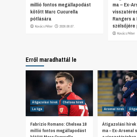
millió fontos megállapodást
ma – Ex-Ar
kötött Marc Cucurella
visszatéré
pótlására
Rangers a
szélsőjére 
Kovács Péter
2026.08.07.
Kovács Péter
Erről maradhattál le
Átigazolási hírek
Chelsea hírek
La liga
Arsenal hírek
Átiga
Fabrizio Romano: Chelsea 18
Átigazolási hírek
millió fontos megállapodást
ma – Ex-Arsenal s
kötött Marc Cucurella
a visszatéréshez