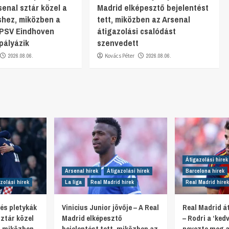
senal sztár közel a
Madrid elképesztő bejelentést
shez, miközben a
tett, miközben az Arsenal
 PSV Eindhoven
átigazolási csalódást
pályázik
szenvedett
2026.08.06.
Kovács Péter
2026.08.06.
Átigazolási hírek
Arsenal hírek
Átigazolási hírek
Barcelona hírek
zolási hírek
La liga
Real Madrid hírek
Real Madrid hírek
 és pletykák
Vinicius Junior jövője – A Real
Real Madrid át
ztár közel
Madrid elképesztő
– Rodri a ‘ked
, miközben
bejelentést tett, miközben az
nevezte meg a