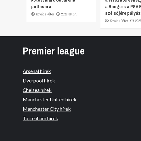
pótlására
a Rangers a PSV 
szélsőjére pályáz
Kovács Péter
2026.08.07.
Kovács Péter
202
Premier league
Arsenal hírek
Liverpool hírek
Chelsea hírek
Manchester United hírek
Manchester City hírek
Tottenham hírek