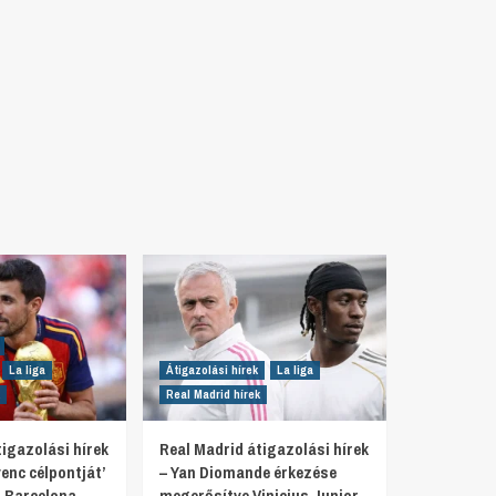
La liga
Átigazolási hírek
La liga
Real Madrid hírek
igazolási hírek
Real Madrid átigazolási hírek
venc célpontját’
– Yan Diomande érkezése
 Barcelona
megerősítve Vinicius Junior