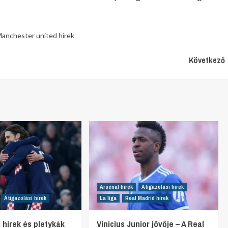
anchester united hírek
Következő
Arsenal hírek
Átigazolási hírek
Átigazolási hírek
La liga
Real Madrid hírek
 hírek és pletykák
Vinicius Junior jövője – A Real