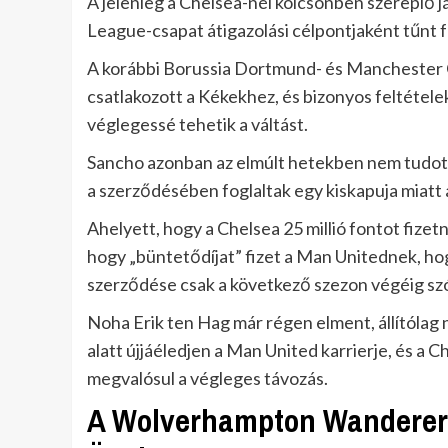
A jelenleg a Chelsea-nél kölcsönben szereplő j
League-csapat átigazolási célpontjaként tűnt f
A korábbi Borussia Dortmund- és Manchester C
csatlakozott a Kékekhez, és bizonyos feltételek
véglegessé tehetik a váltást.
Sancho azonban az elmúlt hetekben nem tudott 
a szerződésében foglaltak egy kiskapuja miatt
Ahelyett, hogy a Chelsea 25 millió fontot fizet
hogy „büntetődíjat” fizet a Man Unitednek, hogy
szerződése csak a következő szezon végéig szó
Noha Erik ten Hag már régen elment, állítólag
alatt újjáéledjen a Man United karrierje, és a
megvalósul a végleges távozás.
A Wolverhampton Wanderers