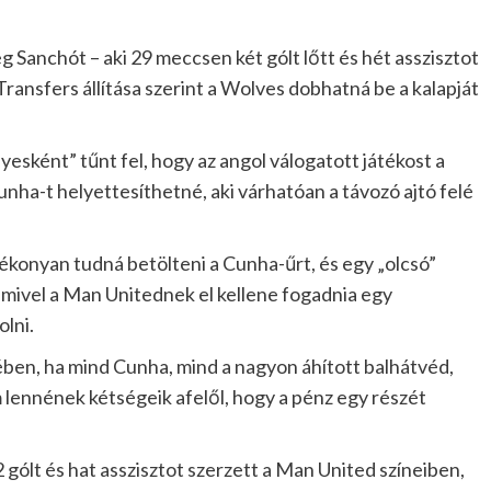
Sanchót – aki 29 meccsen két gólt lőtt és hét asszisztot
ransfers állítása szerint a Wolves dobhatná be a kalapját
yesként” tűnt fel, hogy az angol válogatott játékost a
nha-t helyettesíthetné, aki várhatóan a távozó ajtó felé
tékonyan tudná betölteni a Cunha-űrt, és egy „olcsó”
 mivel a Man Unitednek el kellene fogadnia egy
olni.
ében, ha mind Cunha, mind a nagyon áhított balhátvéd,
m lennének kétségeik afelől, hogy a pénz egy részét
gólt és hat asszisztot szerzett a Man United színeiben,