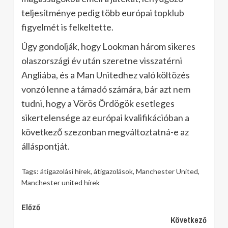
teljesítménye pedig több európai topklub
figyelmét is felkeltette.
Úgy gondolják, hogy Lookman három sikeres
olaszországi év után szeretne visszatérni
Angliába, és a Man Unitedhez való költözés
vonzó lenne a támadó számára, bár azt nem
tudni, hogy a Vörös Ördögök esetleges
sikertelensége az európai kvalifikációban a
következő szezonban megváltoztatná-e az
álláspontját.
Tags:
átigazolási hírek
,
átigazolások
,
Manchester United
,
Manchester united hírek
Continue
Előző
Következő
Reading