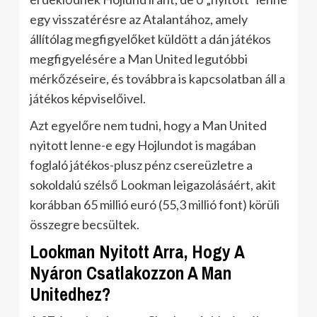
egy visszatérésre az Atalantához, amely
állítólag megfigyelőket küldött a dán játékos
megfigyelésére a Man United legutóbbi
mérkőzéseire, és továbbra is kapcsolatban áll a
játékos képviselőivel.
Azt egyelőre nem tudni, hogy a Man United
nyitott lenne-e egy Hojlundot is magában
foglaló játékos-plusz pénz csereüzletre a
sokoldalú szélső Lookman leigazolásáért, akit
korábban 65 millió euró (55,3 millió font) körüli
összegre becsültek.
Lookman Nyitott Arra, Hogy A
Nyáron Csatlakozzon A Man
Unitedhez?