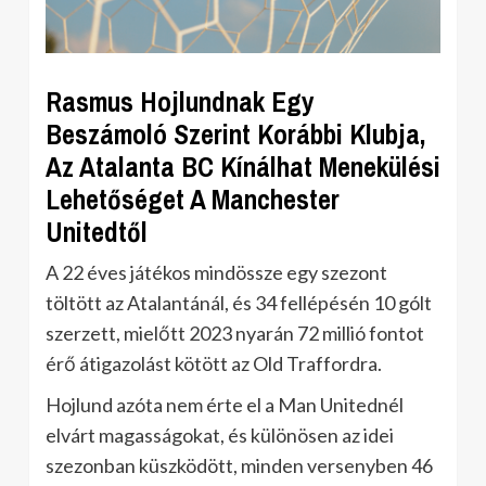
Rasmus Hojlundnak Egy
Beszámoló Szerint Korábbi Klubja,
Az Atalanta BC Kínálhat Menekülési
Lehetőséget A Manchester
Unitedtől
A 22 éves játékos mindössze egy szezont
töltött az Atalantánál, és 34 fellépésén 10 gólt
szerzett, mielőtt 2023 nyarán 72 millió fontot
érő átigazolást kötött az Old Traffordra.
Hojlund azóta nem érte el a Man Unitednél
elvárt magasságokat, és különösen az idei
szezonban küszködött, minden versenyben 46