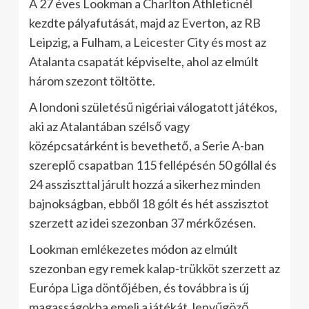
A 27 éves Lookman a Charlton Athleticnél
kezdte pályafutását, majd az Everton, az RB
Leipzig, a Fulham, a Leicester City és most az
Atalanta csapatát képviselte, ahol az elmúlt
három szezont töltötte.
A londoni születésű nigériai válogatott játékos,
aki az Atalantában szélső vagy
középcsatárként is bevethető, a Serie A-ban
szereplő csapatban 115 fellépésén 50 góllal és
24 assziszttal járult hozzá a sikerhez minden
bajnokságban, ebből 18 gólt és hét asszisztot
szerzett az idei szezonban 37 mérkőzésen.
Lookman emlékezetes módon az elmúlt
szezonban egy remek kalap-trükköt szerzett az
Európa Liga döntőjében, és továbbra is új
magasságokba emeli a játékát, lenyűgöző