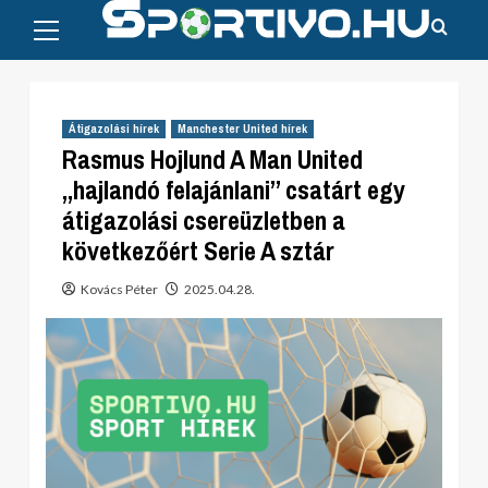
Primary
Skip
Menu
to
content
Átigazolási hírek
Manchester United hírek
Rasmus Hojlund A Man United
„hajlandó felajánlani” csatárt egy
átigazolási csereüzletben a
következőért Serie A sztár
Kovács Péter
2025.04.28.