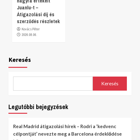
nagyra értékelt
Juanlu-t –
Átigazolási díj és
szerződés részletek
Kovács Péter
2026.08.06.
Keresés
Keresés
Legutóbbi bejegyzések
Real Madrid átigazolási hírek – Rodri a ‘kedvenc
célpontját’ nevezte meg a Barcelona érdeklődése