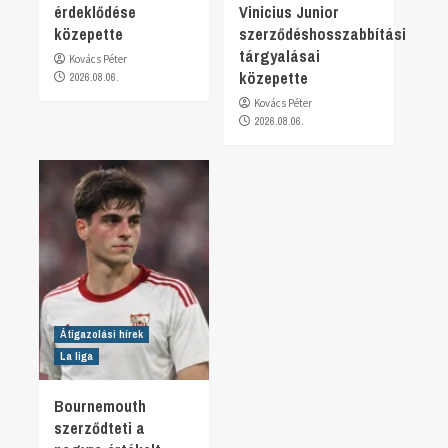
érdeklődése
Vinicius Junior
közepette
szerződéshosszabbítási
tárgyalásai
Kovács Péter
közepette
2026.08.06.
Kovács Péter
2026.08.06.
Átigazolási hírek
La liga
Bournemouth
szerződteti a