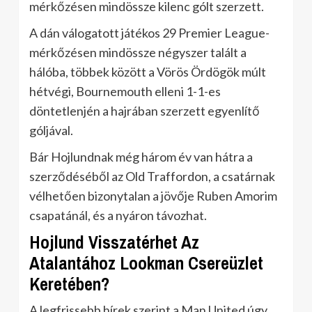
mérkőzésen mindössze kilenc gólt szerzett.
A dán válogatott játékos 29 Premier League-
mérkőzésen mindössze négyszer talált a
hálóba, többek között a Vörös Ördögök múlt
hétvégi, Bournemouth elleni 1-1-es
döntetlenjén a hajrában szerzett egyenlítő
góljával.
Bár Hojlundnak még három év van hátra a
szerződéséből az Old Traffordon, a csatárnak
vélhetően bizonytalan a jövője Ruben Amorim
csapatánál, és a nyáron távozhat.
Hojlund Visszatérhet Az
Atalantához Lookman Csereüzlet
Keretében?
A legfrissebb hírek szerint a Man United úgy