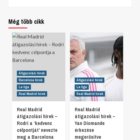
Még több cikk
Átigazolási hírek
Barcelona hírek
Átigazolási hírek
La liga
La liga
Real Madrid hírek
Real Madrid hírek
Real Madrid
Real Madrid
átigazolási hírek –
átigazolási hírek –
Rodri a ‘kedvenc
Yan Diomande
célpontját’ nevezte
érkezése
meg a Barcelona
megerősítve