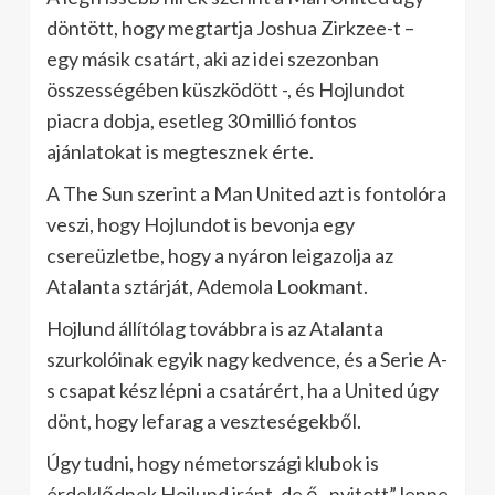
döntött, hogy megtartja Joshua Zirkzee-t –
egy másik csatárt, aki az idei szezonban
összességében küszködött -, és Hojlundot
piacra dobja, esetleg 30 millió fontos
ajánlatokat is megtesznek érte.
A The Sun szerint a Man United azt is fontolóra
veszi, hogy Hojlundot is bevonja egy
csereüzletbe, hogy a nyáron leigazolja az
Atalanta sztárját, Ademola Lookmant.
Hojlund állítólag továbbra is az Atalanta
szurkolóinak egyik nagy kedvence, és a Serie A-
s csapat kész lépni a csatárért, ha a United úgy
dönt, hogy lefarag a veszteségekből.
Úgy tudni, hogy németországi klubok is
érdeklődnek Hojlund iránt, de ő „nyitott” lenne