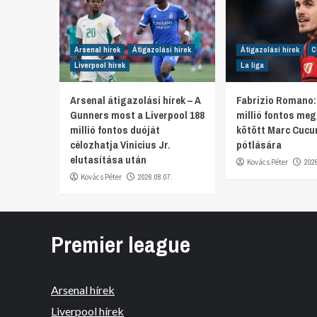
Arsenal hírek
Átigazolási hírek
Átigazolási hírek
C
Liverpool hírek
La liga
Arsenal átigazolási hírek – A
Fabrizio Romano:
Gunners most a Liverpool 188
millió fontos me
millió fontos duóját
kötött Marc Cucur
célozhatja Vinicius Jr.
pótlására
elutasítása után
Kovács Péter
202
Kovács Péter
2026.08.07.
Premier league
Arsenal hírek
Liverpool hírek