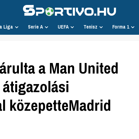
a Liga
Serie A
UEFA
Tenisz
Forma 1
rulta a Man United
átigazolási
al közepetteMadrid