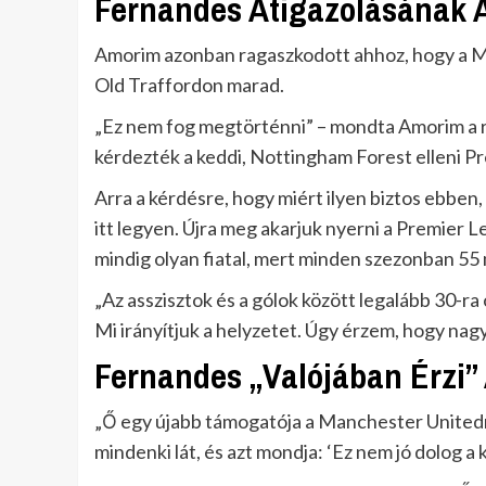
Fernandes Átigazolásának Á
Amorim azonban ragaszkodott ahhoz, hogy a Man
Old Traffordon marad.
„Ez nem fog megtörténni” – mondta Amorim a ri
kérdezték a keddi, Nottingham Forest elleni P
Arra a kérdésre, hogy miért ilyen biztos ebben,
itt legyen. Újra meg akarjuk nyerni a Premier 
mindig olyan fiatal, mert minden szezonban 55 
„Az asszisztok és a gólok között legalább 30-ra 
Mi irányítjuk a helyzetet. Úgy érzem, hogy nagy
Fernandes „Valójában Érzi”
„Ő egy újabb támogatója a Manchester Unitednek
mindenki lát, és azt mondja: ‘Ez nem jó dolog a 