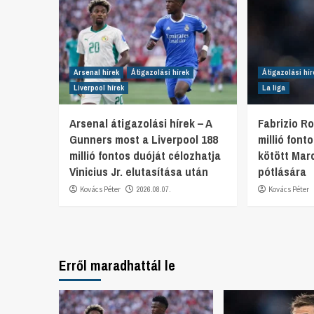
Arsenal hírek
Átigazolási hírek
Átigazolási hír
Liverpool hírek
La liga
Arsenal átigazolási hírek – A
Fabrizio R
Gunners most a Liverpool 188
millió fon
millió fontos duóját célozhatja
kötött Mar
Vinicius Jr. elutasítása után
pótlására
Kovács Péter
2026.08.07.
Kovács Péter
Erről maradhattál le