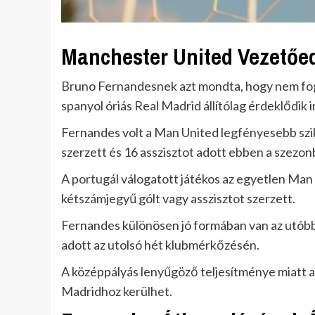
Manchester United Vezetőe
Bruno Fernandesnek azt mondta, hogy nem fogja
spanyol óriás Real Madrid állítólag érdeklődik i
Fernandes volt a Man United legfényesebb szi
szerzett és 16 asszisztot adott ebben a szezon
A portugál válogatott játékos az egyetlen Man
kétszámjegyű gólt vagy asszisztot szerzett.
Fernandes különösen jó formában van az utóbbi
adott az utolsó hét klubmérkőzésén.
A középpályás lenyűgöző teljesítménye miatt a 
Madridhoz kerülhet.