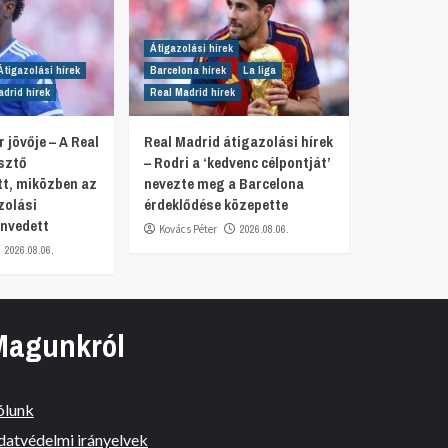
Átigazolási hírek
Átigazolási hírek
Barcelona hírek
La liga
drid hírek
Real Madrid hírek
r jövője – A Real
Real Madrid átigazolási hírek
sztő
– Rodri a ‘kedvenc célpontját’
tt, miközben az
nevezte meg a Barcelona
zolási
érdeklődése közepette
nvedett
Kovács Péter
2026.08.06.
2026.08.06.
Magunkról
ólunk
datvédelmi irányelvek