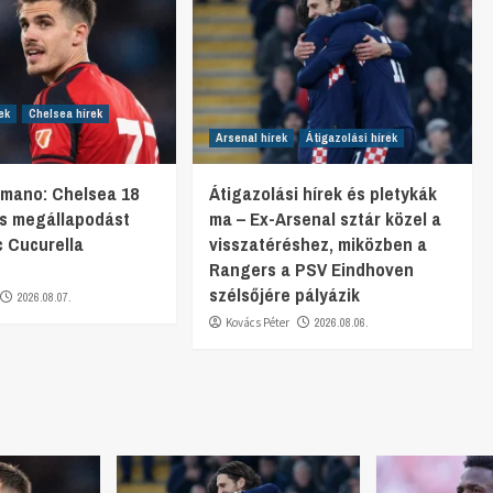
ek
Chelsea hírek
Arsenal hírek
Átigazolási hírek
omano: Chelsea 18
Átigazolási hírek és pletykák
tos megállapodást
ma – Ex-Arsenal sztár közel a
c Cucurella
visszatéréshez, miközben a
Rangers a PSV Eindhoven
szélsőjére pályázik
2026.08.07.
Kovács Péter
2026.08.06.