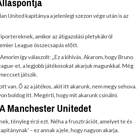
lláspontja
 United kapitánya a jelenlegi szezon vége után is az
portereknek, amikor az átigazolási pletykákról
remier League összecsapás előtt.
 Amorim így válaszolt: „Ez a kihívás. Akarom, hogy Bruno
League-et, a legjobb játékosokat akarjuk magunkkal. Még
meccset játszik.
ott van. Ő az a játékos, akit itt akarunk, nem megy sehova.
on boldog itt. Megérti, hogy mit akarunk csinálni.
 A Manchester Unitedet
, tényleg érzi ezt. Néha a frusztrációt, amelyet te és
kapitánynak’ – ez annak a jele, hogy nagyon akarja.