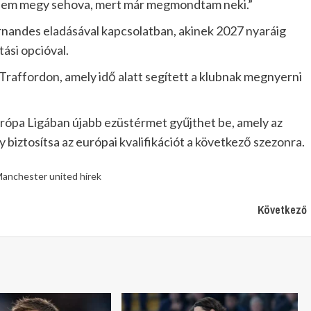
 Ő nem megy sehova, mert már megmondtam neki.”
rnandes eladásával kapcsolatban, akinek 2027 nyaráig
ási opcióval.
Traffordon, amely idő alatt segített a klubnak megnyerni
urópa Ligában újabb ezüstérmet gyűjthet be, amely az
 biztosítsa az európai kvalifikációt a következő szezonra.
anchester united hírek
Következő