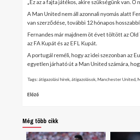
„Ez az a fajta játékos, akire szükségünk van.
A Man United nem áll azonnali nyomás alatt Fe
van szerződése, további 12 hónapos hosszabbít
Fernandes már majdnem öt évet töltött az Old 
az FA Kupát és az EFL Kupát.
A portugál reméli, hogy az idei szezonban az E
egyetlen járható út a Man United számára, hogy
Tags:
átigazolási hírek
,
átigazolások
,
Manchester United
,
M
Continue
Előző
Reading
Még több cikk