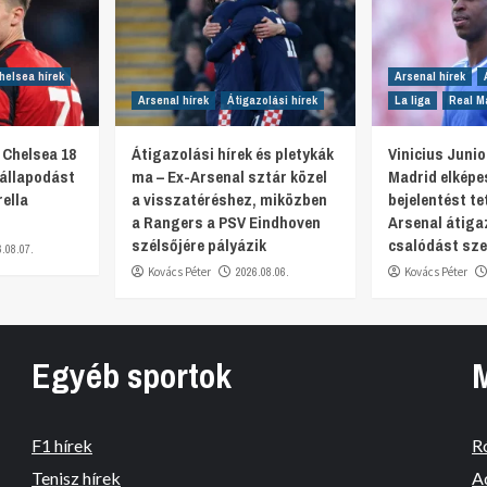
helsea hírek
Arsenal hírek
Arsenal hírek
Átigazolási hírek
La liga
Real Ma
 Chelsea 18
Átigazolási hírek és pletykák
Vinicius Junio
gállapodást
ma – Ex-Arsenal sztár közel
Madrid elképe
ella
a visszatéréshez, miközben
bejelentést te
a Rangers a PSV Eindhoven
Arsenal átiga
szélsőjére pályázik
csalódást sze
6.08.07.
Kovács Péter
2026.08.06.
Kovács Péter
Egyéb sportok
F1 hírek
R
Tenisz hírek
A