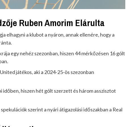
dzője Ruben Amorim Elárulta
 elhagyni a klubot a nyáron, annak ellenére, hogy a
ránta.
krája egy nehéz szezonban, hiszen 44 mérkőzésen 16 gólt
ban.
 United játékos, aki a 2024-25-ös szezonban
 időben, hiszen hét gólt szerzett és három asszisztot
spekulációk szerint a nyári átigazolási időszakban a Real