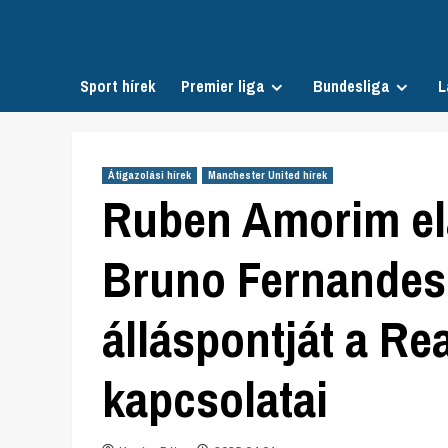
Skip
to
content
Sport hírek
Premier liga
Bundesliga
L
Átigazolási hírek
Manchester United hírek
Ruben Amorim elá
Bruno Fernandes 
álláspontját a Re
kapcsolatai