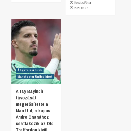
Kovács Péter
2026.08.07.
Átigazolási hírek
Manchester United hírek
Altay Bayindir
távozását
megerősítette a
Man Utd, a kapus
Andre Onanához
csatlakozik az Old
Traffordon kívül