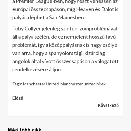
a Premier League-ben, hogy részt vehessen az
európai összecsapáson, míg Heaven és Dalot is
pályára léphet a San Mamesben.
Toby Collyer jelenleg szintén izomproblémával
áll a pálya szélén, de ez nem jelent hosszú távú
problémát, így a középpályásnak is nagy esélye
van arra, hogy a spanyolországi, kizárólag
angolok által vívott összecsapáson a válogatott
rendelkezésére álljon.
Tags:
Manchester United
,
Manchester united hírek
Continue
Előző
Következő
Reading
Még több cikk