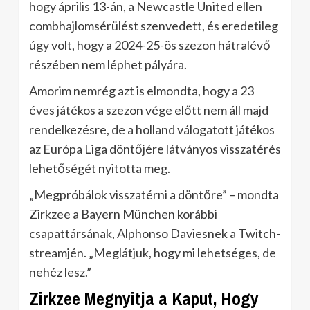
hogy április 13-án, a Newcastle United ellen
combhajlomsérülést szenvedett, és eredetileg
úgy volt, hogy a 2024-25-ös szezon hátralévő
részében nem léphet pályára.
Amorim nemrég azt is elmondta, hogy a 23
éves játékos a szezon vége előtt nem áll majd
rendelkezésre, de a holland válogatott játékos
az Európa Liga döntőjére látványos visszatérés
lehetőségét nyitotta meg.
„Megpróbálok visszatérni a döntőre” – mondta
Zirkzee a Bayern München korábbi
csapattársának, Alphonso Daviesnek a Twitch-
streamjén. „Meglátjuk, hogy mi lehetséges, de
nehéz lesz.”
Zirkzee Megnyitja a Kaput, Hogy