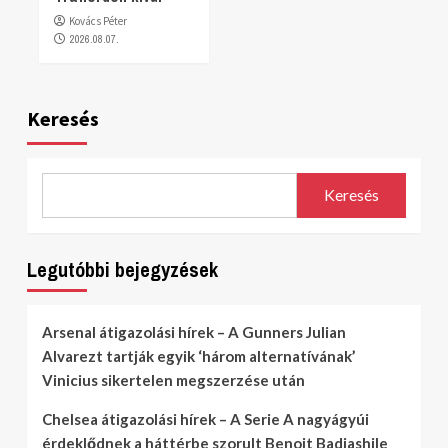
Kovács Péter
2026.08.07.
Keresés
Keresés
Legutóbbi bejegyzések
Arsenal átigazolási hírek – A Gunners Julian
Alvarezt tartják egyik ‘három alternatívának’
Vinicius sikertelen megszerzése után
Chelsea átigazolási hírek – A Serie A nagyágyúi
érdeklődnek a háttérbe szorult Benoit Badiashile