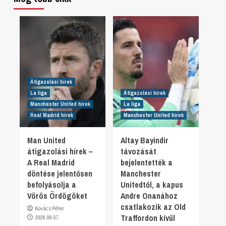
Átigazolási hírek
La liga
Átigazolási hírek
Manchester United hírek
La liga
Real Madrid hírek
Manchester United hírek
Man United
Altay Bayindir
átigazolási hírek –
távozását
A Real Madrid
bejelentették a
döntése jelentősen
Manchester
befolyásolja a
Unitedtől, a kapus
Vörös Ördögöket
Andre Onanához
csatlakozik az Old
Kovács Péter
Traffordon kívül
2026.08.07.