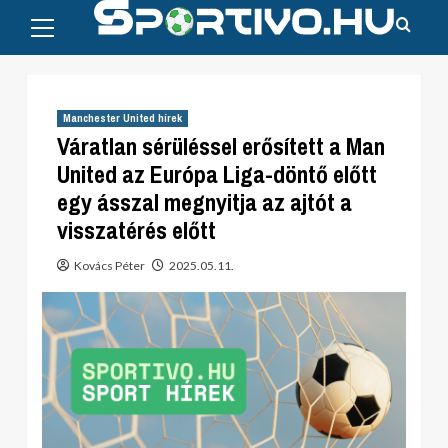
Primary
Skip
Menu
to
content
Manchester United hírek
Váratlan sérüléssel erősített a Man
United az Európa Liga-döntő előtt
egy ásszal megnyitja az ajtót a
visszatérés előtt
Kovács Péter
2025.05.11.