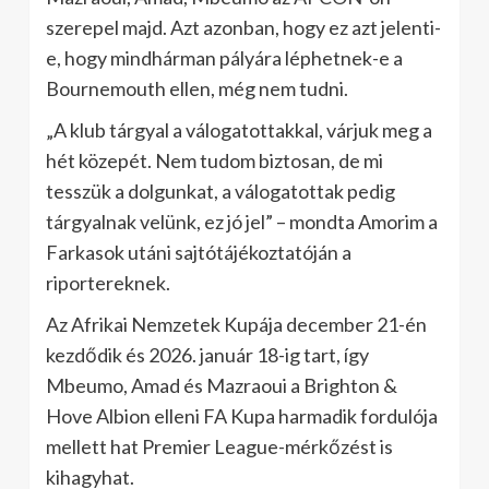
szerepel majd. Azt azonban, hogy ez azt jelenti-
e, hogy mindhárman pályára léphetnek-e a
Bournemouth ellen, még nem tudni.
„A klub tárgyal a válogatottakkal, várjuk meg a
hét közepét. Nem tudom biztosan, de mi
tesszük a dolgunkat, a válogatottak pedig
tárgyalnak velünk, ez jó jel” – mondta Amorim a
Farkasok utáni sajtótájékoztatóján a
riportereknek.
Az Afrikai Nemzetek Kupája december 21-én
kezdődik és 2026. január 18-ig tart, így
Mbeumo, Amad és Mazraoui a Brighton &
Hove Albion elleni FA Kupa harmadik fordulója
mellett hat Premier League-mérkőzést is
kihagyhat.