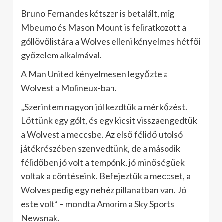
Bruno Fernandes kétszer is betalált, míg
Mbeumo és Mason Mount is feliratkozott a
góllövőlistára a Wolves elleni kényelmes hétfői
győzelem alkalmával.
A Man United kényelmesen legyőzte a
Wolvest a Molineux-ban.
„Szerintem nagyon jól kezdtük a mérkőzést.
Lőttünk egy gólt, és egy kicsit visszaengedtük
a Wolvest a meccsbe. Az első félidő utolsó
játékrészében szenvedtünk, de a második
félidőben jó volt a tempónk, jó minőségűek
voltak a döntéseink. Befejeztük a meccset, a
Wolves pedig egy nehéz pillanatban van. Jó
este volt” – mondta Amorim a Sky Sports
Newsnak.