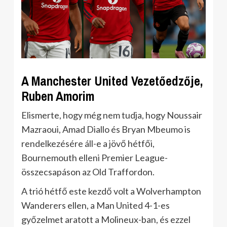
A Manchester United Vezetőedzője,
Ruben Amorim
Elismerte, hogy még nem tudja, hogy Noussair
Mazraoui, Amad Diallo és Bryan Mbeumo is
rendelkezésére áll-e a jövő hétfői,
Bournemouth elleni Premier League-
összecsapáson az Old Traffordon.
A trió hétfő este kezdő volt a Wolverhampton
Wanderers ellen, a Man United 4-1-es
győzelmet aratott a Molineux-ban, és ezzel