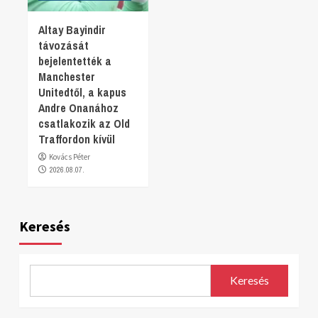
Altay Bayindir
távozását
bejelentették a
Manchester
Unitedtől, a kapus
Andre Onanához
csatlakozik az Old
Traffordon kívül
Kovács Péter
2026.08.07.
Keresés
Keresés