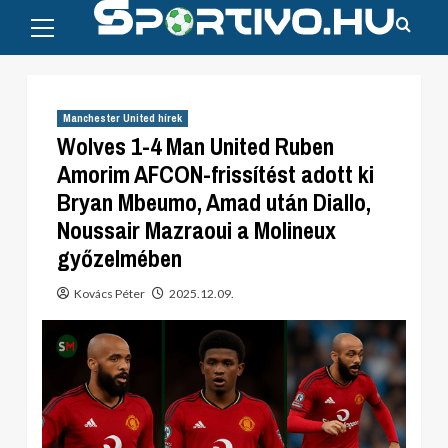
Primary
Skip
Menu
to
content
Manchester United hírek
Wolves 1-4 Man United Ruben
Amorim AFCON-frissítést adott ki
Bryan Mbeumo, Amad után Diallo,
Noussair Mazraoui a Molineux
győzelmében
Kovács Péter
2025.12.09.