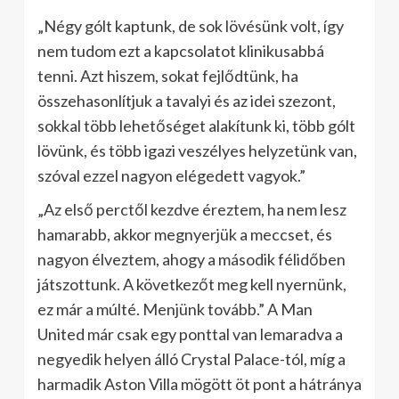
„Négy gólt kaptunk, de sok lövésünk volt, így
nem tudom ezt a kapcsolatot klinikusabbá
tenni. Azt hiszem, sokat fejlődtünk, ha
összehasonlítjuk a tavalyi és az idei szezont,
sokkal több lehetőséget alakítunk ki, több gólt
lövünk, és több igazi veszélyes helyzetünk van,
szóval ezzel nagyon elégedett vagyok.”
„Az első perctől kezdve éreztem, ha nem lesz
hamarabb, akkor megnyerjük a meccset, és
nagyon élveztem, ahogy a második félidőben
játszottunk. A következőt meg kell nyernünk,
ez már a múlté. Menjünk tovább.” A Man
United már csak egy ponttal van lemaradva a
negyedik helyen álló Crystal Palace-tól, míg a
harmadik Aston Villa mögött öt pont a hátránya