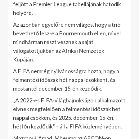
feljött a Premier League tabellájának hatodik
helyére.
Az azonban egyelőre nem világos, hogy a trió
bevethető lesz-e a Bournemouth ellen, mivel
mindhárman részt vesznek a saját
válogatottjukban az Afrikai Nemzetek
Kupáján.
A FIFA nemrég nyilvánosságra hozta, hogy a
felmentési időszak hét nappal csökkent, és
mostantól december 15-én kezdődik.
„A 2022-es FIFA-világbajnokságon alkalmazott
elvnek megfelelően a felmentési időszak hét
nappal csökken, és 2025. december 15-én,
hétfőn kezdődik” – áll a FIFA közleményében.
Mazraoui, Amad, Mbeumo az AFCON-on