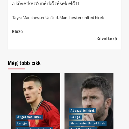
a következő mérkőzések előtt.
Tags:
Manchester United
,
Manchester united hírek
Continue
Előző
Következő
Reading
Még több cikk
Átigazolási hírek
Átigazolási hírek
La liga
La liga
Manchester United hírek