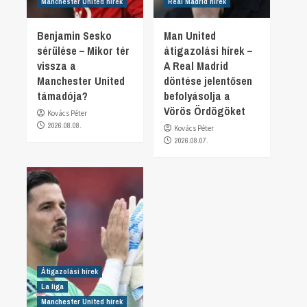
Manchester United hírek
Real Madrid hírek
Benjamin Sesko
Man United
sérülése – Mikor tér
átigazolási hírek –
vissza a
A Real Madrid
Manchester United
döntése jelentősen
támadója?
befolyásolja a
Vörös Ördögöket
Kovács Péter
2026.08.08.
Kovács Péter
2026.08.07.
Átigazolási hírek
La liga
Manchester United hírek