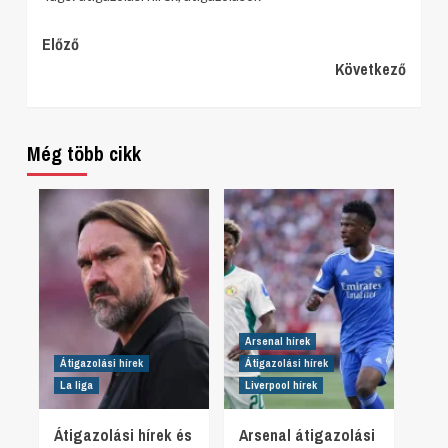
Continue
Előző
Következő
Reading
Még több cikk
Arsenal hírek
Átigazolási hírek
Átigazolási hírek
La liga
Liverpool hírek
Átigazolási hírek és
Arsenal átigazolási