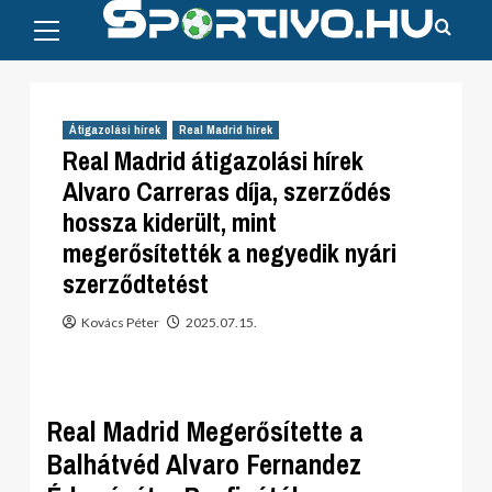
Primary
Skip
Menu
to
content
Átigazolási hírek
Real Madrid hírek
Real Madrid átigazolási hírek
Alvaro Carreras díja, szerződés
hossza kiderült, mint
megerősítették a negyedik nyári
szerződtetést
Kovács Péter
2025.07.15.
Real Madrid Megerősítette a
Balhátvéd Alvaro Fernandez