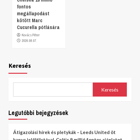
fontos
megállapodást
kötött Marc
Cucurella pótlására
Kovács Péter
2026.08.07.
Keresés
Keresés
Legutóbbi bejegyzések
Átigazolási hírek és pletykák – Leeds United öt
kapus jelöltlistával, Celtic 9 millió fontos ajánlatot