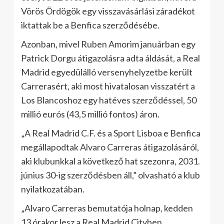
Vörös Ördögök egy visszavásárlási záradékot
iktattak be a Benfica szerződésébe.
Azonban, mivel Ruben Amorim januárban egy
Patrick Dorgu átigazolásra adta áldását, a Real
Madrid egyedülálló versenyhelyzetbe került
Carrerasért, aki most hivatalosan visszatért a
Los Blancoshoz egy hatéves szerződéssel, 50
millió eurós (43,5 millió fontos) áron.
„A Real Madrid C.F. és a Sport Lisboa e Benfica
megállapodtak Alvaro Carreras átigazolásáról,
aki klubunkkal a következő hat szezonra, 2031.
június 30-ig szerződésben áll,” olvasható a klub
nyilatkozatában.
„Alvaro Carreras bemutatója holnap, kedden
13 órakor lesz a Real Madrid Cityben.