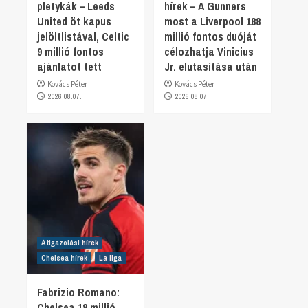
pletykák – Leeds
hírek – A Gunners
United öt kapus
most a Liverpool 188
jelöltlistával, Celtic
millió fontos duóját
9 millió fontos
célozhatja Vinicius
ajánlatot tett
Jr. elutasítása után
Kovács Péter
Kovács Péter
2026.08.07.
2026.08.07.
Átigazolási hírek
Chelsea hírek
La liga
Fabrizio Romano:
Chelsea 18 millió