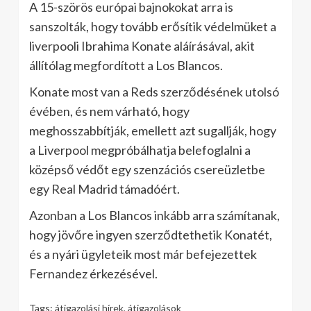
A 15-szörös európai bajnokokat arra is
sanszolták, hogy tovább erősítik védelmüket a
liverpooli Ibrahima Konate aláírásával, akit
állítólag megfordított a Los Blancos.
Konate most van a Reds szerződésének utolsó
évében, és nem várható, hogy
meghosszabbítják, emellett azt sugallják, hogy
a Liverpool megpróbálhatja belefoglalni a
középső védőt egy szenzációs csereüzletbe
egy Real Madrid támadóért.
Azonban a Los Blancos inkább arra számítanak,
hogy jövőre ingyen szerződtethetik Konatét,
és a nyári ügyleteik most már befejezettek
Fernandez érkezésével.
Tags:
átigazolási hírek
,
átigazolások