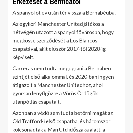
Érkezését a Benficától
A spanyol öt év után tér vissza a Bernabéuba.
Az egykori Manchester United játékos a
hétvégén utazott a spanyol fővárosba, hogy
megkösse szerződését a Los Blancos
csapatával, akit először 2017-től 2020-ig
képviselt.
Carreras nem tudta megugrani a Bernabeu
szintjét első alkalommal, és 2020-ban ingyen
átigazolt a Manchester Unitedhoz, ahol
gyorsan lenyűgözte a Vörös Ördögök
utánpótlás csapatait.
Azonban a védő sem tudta betörni magát az
Old Trafford-i első csapatba, és háromszor
kölcsönadták a Man Utd időszaka alatt, a