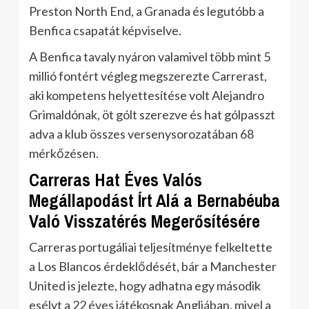
Preston North End, a Granada és legutóbb a
Benfica csapatát képviselve.
A Benfica tavaly nyáron valamivel több mint 5
millió fontért végleg megszerezte Carrerast,
aki kompetens helyettesítése volt Alejandro
Grimaldónak, öt gólt szerezve és hat gólpasszt
adva a klub összes versenysorozatában 68
mérkőzésen.
Carreras Hat Éves Valós
Megállapodást Írt Alá a Bernabéuba
Való Visszatérés Megerősítésére
Carreras portugáliai teljesítménye felkeltette
a Los Blancos érdeklődését, bár a Manchester
United is jelezte, hogy adhatna egy második
esélyt a 22 éves játékosnak Angliában, mivel a