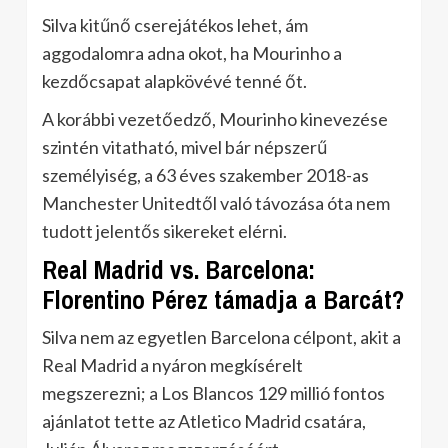
Silva kitűnő cserejátékos lehet, ám
aggodalomra adna okot, ha Mourinho a
kezdőcsapat alapkövévé tenné őt.
A korábbi vezetőedző, Mourinho kinevezése
szintén vitatható, mivel bár népszerű
személyiség, a 63 éves szakember 2018-as
Manchester Unitedtől való távozása óta nem
tudott jelentős sikereket elérni.
Real Madrid vs. Barcelona:
Florentino Pérez támadja a Barcát?
Silva nem az egyetlen Barcelona célpont, akit a
Real Madrid a nyáron megkísérelt
megszerezni; a Los Blancos 129 millió fontos
ajánlatot tette az Atletico Madrid csatára,