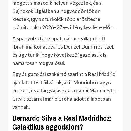
mögött a második helyen végeztek, és a
Bajnokok Ligájában a negyeddöntőben
kiestek, így a szurkolók több erősítésre
számítanak a 2026–27-es idény kezdete előtt.
A spanyol sztárcsapat már megállapodott
Ibrahima Konatéval és Denzel Dumfries-szel,
és úgy tűnik, hogy következő igazolásuk is
hamarosan megvalósul.
Egy átigazolási szakértő szerint a Real Madrid
ajánlatot tett Silvának, akit Mourinho nagyra
értékel, és a tárgyalások a korábbi Manchester
City-s sztárral már előrehaladott állapotban
vannak.
Bernardo Silva a Real Madridhoz:
Galaktikus aggodalom?