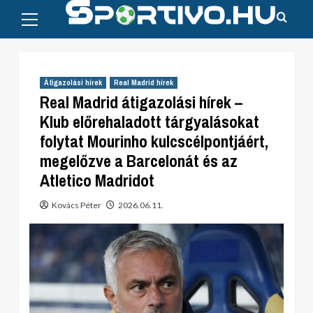
Primary
Skip
Menu
to
content
Átigazolási hírek
Real Madrid hírek
Real Madrid átigazolási hírek –
Klub előrehaladott tárgyalásokat
folytat Mourinho kulcscélpontjáért,
megelőzve a Barcelonát és az
Atletico Madridot
Kovács Péter
2026.06.11.