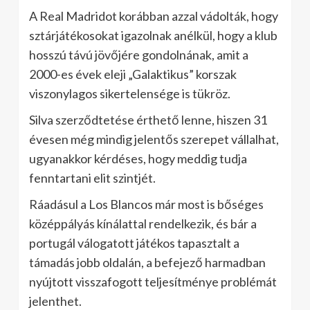
A Real Madridot korábban azzal vádolták, hogy
sztárjátékosokat igazolnak anélkül, hogy a klub
hosszú távú jövőjére gondolnának, amit a
2000-es évek eleji „Galaktikus” korszak
viszonylagos sikertelensége is tükröz.
Silva szerződtetése érthető lenne, hiszen 31
évesen még mindig jelentős szerepet vállalhat,
ugyanakkor kérdéses, hogy meddig tudja
fenntartani elit szintjét.
Ráadásul a Los Blancos már most is bőséges
középpályás kínálattal rendelkezik, és bár a
portugál válogatott játékos tapasztalt a
támadás jobb oldalán, a befejező harmadban
nyújtott visszafogott teljesítménye problémát
jelenthet.