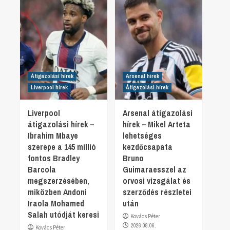
Átigazolási hírek
Arsenal hírek
Liverpool hírek
Átigazolási hírek
Liverpool
Arsenal átigazolási
átigazolási hírek –
hírek – Mikel Arteta
Ibrahim Mbaye
lehetséges
szerepe a 145 millió
kezdőcsapata
fontos Bradley
Bruno
Barcola
Guimaraesszel az
megszerzésében,
orvosi vizsgálat és
miközben Andoni
szerződés részletei
Iraola Mohamed
után
Salah utódját keresi
Kovács Péter
2026.08.06.
Kovács Péter