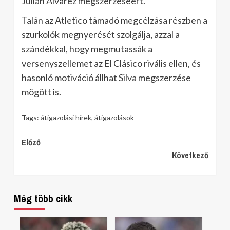
Julián Álvarez megszerzéséért.
Talán az Atletico támadó megcélzása részben a
szurkolók megnyerését szolgálja, azzal a
szándékkal, hogy megmutassák a
versenyszellemet az El Clásico rivális ellen, és
hasonló motiváció állhat Silva megszerzése
mögött is.
Tags:
átigazolási hírek
,
átigazolások
Continue
Előző
Következő
Reading
Még több cikk