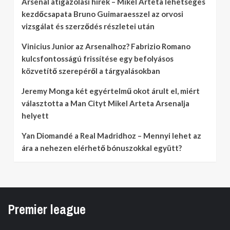
Arsenal átigazolási hírek – Mikel Arteta lehetséges
kezdőcsapata Bruno Guimaraesszel az orvosi
vizsgálat és szerződés részletei után
Vinicius Junior az Arsenalhoz? Fabrizio Romano
kulcsfontosságú frissítése egy befolyásos
közvetítő szerepéről a tárgyalásokban
Jeremy Monga két egyértelmű okot árult el, miért
választotta a Man Cityt Mikel Arteta Arsenalja
helyett
Yan Diomandé a Real Madridhoz – Mennyi lehet az
ára a nehezen elérhető bónuszokkal együtt?
Premier league