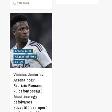
2026.08.06.
Arsenal hírek
Átigazolási hírek
La liga
Vinicius Junior az
Arsenalhoz?
Fabrizio Romano
kulcsfontosságú
frissítése egy
befolyásos
közvetítő szerepéről