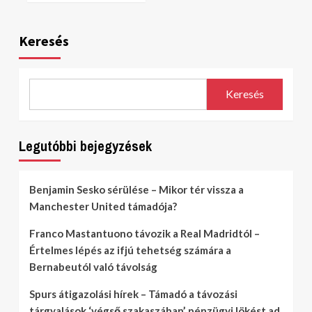
Keresés
Keresés
Legutóbbi bejegyzések
Benjamin Sesko sérülése – Mikor tér vissza a
Manchester United támadója?
Franco Mastantuono távozik a Real Madridtól –
Értelmes lépés az ifjú tehetség számára a
Bernabeutól való távolság
Spurs átigazolási hírek – Támadó a távozási
tárgyalások ‘végső szakaszában’, pénzügyi lökést ad