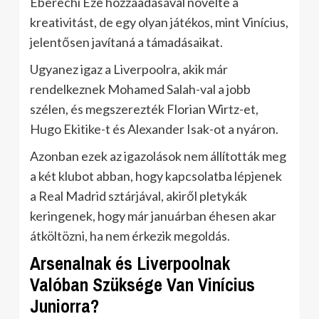
Eberechi Eze hozzáadásával növelte a
kreativitást, de egy olyan játékos, mint Vinícius,
jelentősen javítaná a támadásaikat.
Ugyanez igaz a Liverpoolra, akik már
rendelkeznek Mohamed Salah-val a jobb
szélen, és megszerezték Florian Wirtz-et,
Hugo Ekitike-t és Alexander Isak-ot a nyáron.
Azonban ezek az igazolások nem állították meg
a két klubot abban, hogy kapcsolatba lépjenek
a Real Madrid sztárjával, akiről pletykák
keringenek, hogy már januárban éhesen akar
átköltözni, ha nem érkezik megoldás.
Arsenalnak és Liverpoolnak
Valóban Szüksége Van Vinícius
Juniorra?