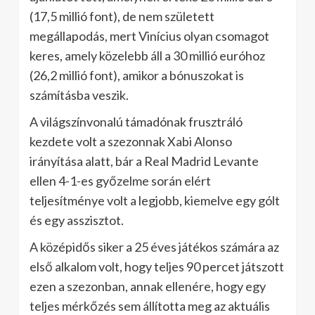
(17,5 millió font), de nem született
megállapodás, mert Vinícius olyan csomagot
keres, amely közelebb áll a 30 millió euróhoz
(26,2 millió font), amikor a bónuszokat is
számításba veszik.
A világszínvonalú támadónak frusztráló
kezdete volt a szezonnak Xabi Alonso
irányítása alatt, bár a Real Madrid Levante
ellen 4-1-es győzelme során elért
teljesítménye volt a legjobb, kiemelve egy gólt
és egy asszisztot.
A középidős siker a 25 éves játékos számára az
első alkalom volt, hogy teljes 90 percet játszott
ezen a szezonban, annak ellenére, hogy egy
teljes mérkőzés sem állította meg az aktuális