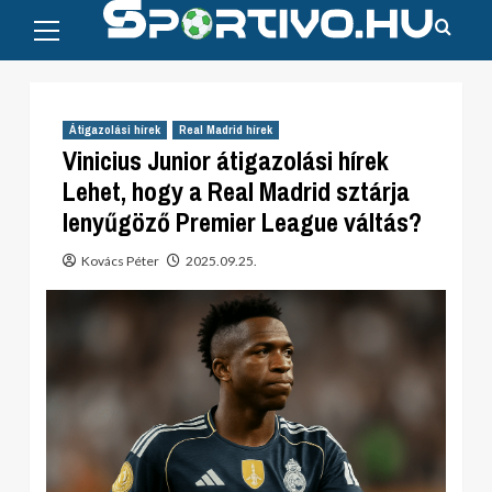
Primary
Skip
Menu
to
content
Átigazolási hírek
Real Madrid hírek
Vinicius Junior átigazolási hírek
Lehet, hogy a Real Madrid sztárja
lenyűgöző Premier League váltás?
Kovács Péter
2025.09.25.