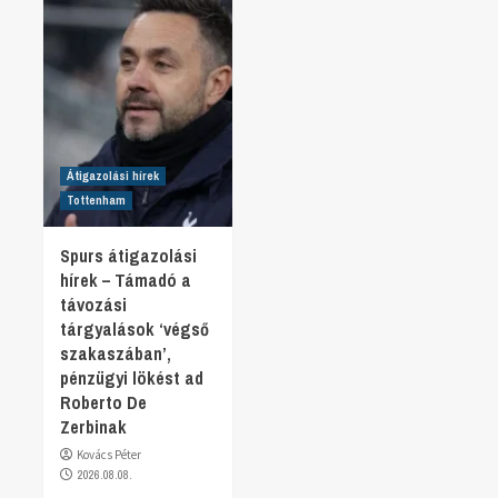
Átigazolási hírek
Tottenham
Spurs átigazolási
hírek – Támadó a
távozási
tárgyalások ‘végső
szakaszában’,
pénzügyi lökést ad
Roberto De
Zerbinak
Kovács Péter
2026.08.08.