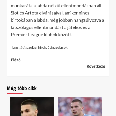
munkaráta a labda nélkül ellentmondásban áll
Slot és Arteta elvárásaival, amikor nincs
birtokában a labda, még jobban hangsúlyozva a
látszólagos ellentmondást a játékos és a
Premier League klubok között.
Tags:
átigazolási hírek
,
átigazolások
Continue
Előző
Következő
Reading
Még több cikk