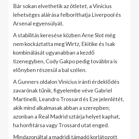
Bár sokan elvethetik az ötletet, a Vinícius
lehetséges aláírása felboríthatja Liverpool és
Arsenal egyensúlyát.
A stabilitás keresése közben Arne Slot még
nem kockáztatta meg Wirtz, Ekitike és Isak
kombinálását ugyanabban a kezdő
tizenegyben, Cody Gakpo pedig továbbra is
előnyben részesül a bal szélen.
A Gunners oldalon Vinícius iránti érdeklődés
zavarónak tűnik, figyelembe véve Gabriel
Martinelli, Leandro Trossard és Eze jelenlétét,
akik mind alkalmasak abban a szerepben;
azonban a Real Madrid sztárja helyet kaphat,
ha honfitársa vagy Trossard utat enged.
Mindazonáltal a madridi támadó korlátozott