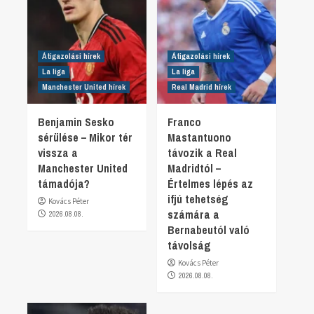
Átigazolási hírek
Átigazolási hírek
La liga
La liga
Manchester United hírek
Real Madrid hírek
Benjamin Sesko
Franco
sérülése – Mikor tér
Mastantuono
vissza a
távozik a Real
Manchester United
Madridtól –
támadója?
Értelmes lépés az
ifjú tehetség
Kovács Péter
számára a
2026.08.08.
Bernabeutól való
távolság
Kovács Péter
2026.08.08.