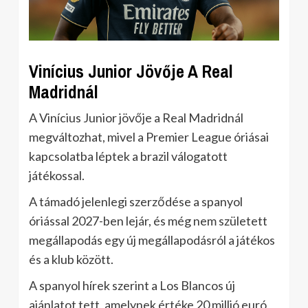
Vinícius Junior Jövője A Real
Madridnál
A Vinícius Junior jövője a Real Madridnál
megváltozhat, mivel a Premier League óriásai
kapcsolatba léptek a brazil válogatott
játékossal.
A támadó jelenlegi szerződése a spanyol
óriással 2027-ben lejár, és még nem született
megállapodás egy új megállapodásról a játékos
és a klub között.
A spanyol hírek szerint a Los Blancos új
ajánlatot tett, amelynek értéke 20 millió euró