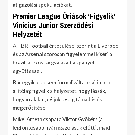
átigazolási spekulációkat.
Premier League Óriások ‘Figyelik’
Vinícius Junior Szerződési
Helyzetét
A TBR Football értesülései szerint a Liverpool
és az Arsenal szorosan figyelemmel kíséri a
brazil játékos tárgyalásait a spanyol
együttessel.
Bár egyik klub sem formalizálta az ajánlatot,
állítólag figyelik a helyzetet, hogy lássák,
hogyan alakul, céljuk pedig támadásaik
megerősítése.
Mikel Arteta csapata Viktor Gyökérs (a
legfontosabb nyári igazolásuk előtt), majd