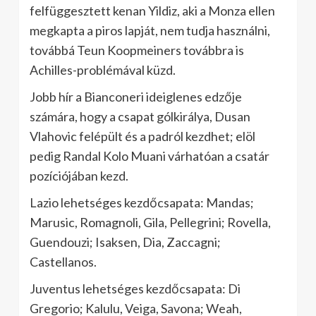
felfüggesztett kenan Yildiz, aki a Monza ellen
megkapta a piros lapját, nem tudja használni,
továbbá Teun Koopmeiners továbbra is
Achilles-problémával küzd.
Jobb hír a Bianconeri ideiglenes edzője
számára, hogy a csapat gólkirálya, Dusan
Vlahovic felépült és a padról kezdhet; elöl
pedig Randal Kolo Muani várhatóan a csatár
pozíciójában kezd.
Lazio lehetséges kezdőcsapata: Mandas;
Marusic, Romagnoli, Gila, Pellegrini; Rovella,
Guendouzi; Isaksen, Dia, Zaccagni;
Castellanos.
Juventus lehetséges kezdőcsapata: Di
Gregorio; Kalulu, Veiga, Savona; Weah,