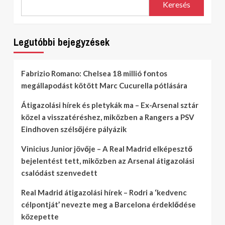
Keresés
Legutóbbi bejegyzések
Fabrizio Romano: Chelsea 18 millió fontos
megállapodást kötött Marc Cucurella pótlására
Átigazolási hírek és pletykák ma – Ex-Arsenal sztár
közel a visszatéréshez, miközben a Rangers a PSV
Eindhoven szélsőjére pályázik
Vinicius Junior jövője – A Real Madrid elképesztő
bejelentést tett, miközben az Arsenal átigazolási
csalódást szenvedett
Real Madrid átigazolási hírek – Rodri a ‘kedvenc
célpontját’ nevezte meg a Barcelona érdeklődése
közepette