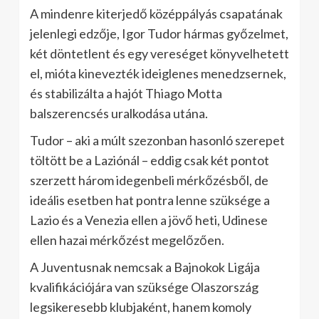
A mindenre kiterjedő középpályás csapatának
jelenlegi edzője, Igor Tudor hármas győzelmet,
két döntetlent és egy vereséget könyvelhetett
el, mióta kinevezték ideiglenes menedzsernek,
és stabilizálta a hajót Thiago Motta
balszerencsés uralkodása utána.
Tudor – aki a múlt szezonban hasonló szerepet
töltött be a Laziónál – eddig csak két pontot
szerzett három idegenbeli mérkőzésből, de
ideális esetben hat pontra lenne szüksége a
Lazio és a Venezia ellen a jövő heti, Udinese
ellen hazai mérkőzést megelőzően.
A Juventusnak nemcsak a Bajnokok Ligája
kvalifikációjára van szüksége Olaszország
legsikeresebb klubjaként, hanem komoly