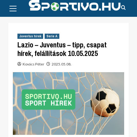
Primary
Skip
Menu
to
content
Juventus hírek
Serie A
Lazio – Juventus – tipp, csapat
hírek, felállítások 10.05.2025
Kovács Péter
2025.05.08.