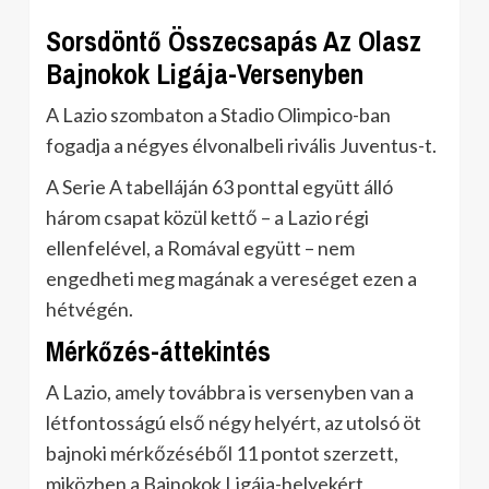
Sorsdöntő Összecsapás Az Olasz
Bajnokok Ligája-Versenyben
A Lazio szombaton a Stadio Olimpico-ban
fogadja a négyes élvonalbeli rivális Juventus-t.
A Serie A tabelláján 63 ponttal együtt álló
három csapat közül kettő – a Lazio régi
ellenfelével, a Romával együtt – nem
engedheti meg magának a vereséget ezen a
hétvégén.
Mérkőzés-áttekintés
A Lazio, amely továbbra is versenyben van a
létfontosságú első négy helyért, az utolsó öt
bajnoki mérkőzéséből 11 pontot szerzett,
miközben a Bajnokok Ligája-helyekért