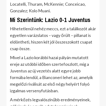
Locatelli, Thuram, McKennie; Conceicao,
Gonzalez; Kolo Muani.
Mi Szerintünk: Lazio 0-1 Juventus
Hihetetlenül nehéz meccs, ezt a találkozót akár
egyetlen varázslatos – vagy őrült – pillanat is
eldöntheti, hiszen két jól összeszokott csapat
csap össze.
Mivel a Lazio korábbi hazai pályán mutatott
ereje az utóbbi időben szertefoszlott, míg a
Juventus az új vezetés alatt egyre jobb
formába lendül, a Bianconeri lehet az, amelyik
megelőzi riválisát az első négy helyért folyó
izgalmas versenyfutásban.
A mérkőzés legvalószínűbb eredményeinek,