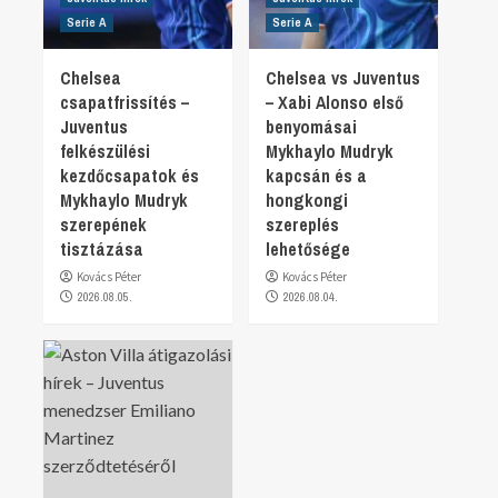
Serie A
Serie A
Chelsea
Chelsea vs Juventus
csapatfrissítés –
– Xabi Alonso első
Juventus
benyomásai
felkészülési
Mykhaylo Mudryk
kezdőcsapatok és
kapcsán és a
Mykhaylo Mudryk
hongkongi
szerepének
szereplés
tisztázása
lehetősége
Kovács Péter
Kovács Péter
2026.08.05.
2026.08.04.