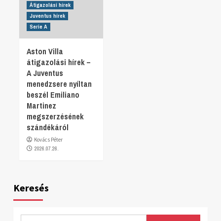
Átigazolási hírek
Juventus hírek
Serie A
Aston Villa
átigazolási hírek –
A Juventus
menedzsere nyíltan
beszél Emiliano
Martinez
megszerzésének
szándékáról
Kovács Péter
2026.07.26.
Keresés