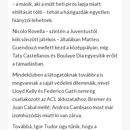
– a másik, aki a múlt heti piros lapja miatt
eltiltását tölti – tehát a házigazdák egyetlen
hiányzói lehetnek.
Nicolo Rovella – szintén a Juventustól
kölcsönzött játékos – általában Matteo
Guendouzi mellett kezd a középpályán, míg
Taty Castellanos és Boulaye Dia egyesítik erőit
a támadásban.
Mindeközben a látogatóknak továbbra is
megvannak a saját védelmi dilemmáik, mivel
Lloyd Kelly és Federico Gatti nemrég
csatlakozott az ACL áldozataihoz, Bremer és
Juan Cabal mellé; Andrea Cambiaso most már
izomhúzódás miatt ki van zárva.
Továbbá, Igor Tudor úgy tűnik, hogy a