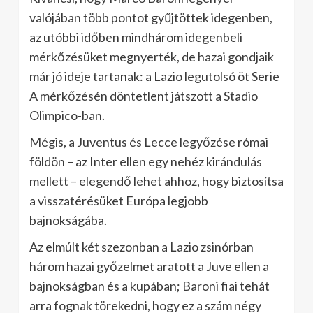
valójában több pontot gyűjtöttek idegenben,
az utóbbi időben mindhárom idegenbeli
mérkőzésüket megnyerték, de hazai gondjaik
már jó ideje tartanak: a Lazio legutolsó öt Serie
A mérkőzésén döntetlent játszott a Stadio
Olimpico-ban.
Mégis, a Juventus és Lecce legyőzése római
földön – az Inter ellen egy nehéz kirándulás
mellett – elegendő lehet ahhoz, hogy biztosítsa
a visszatérésüket Európa legjobb
bajnokságába.
Az elmúlt két szezonban a Lazio zsinórban
három hazai győzelmet aratott a Juve ellen a
bajnokságban és a kupában; Baroni fiai tehát
arra fognak törekedni, hogy ez a szám négy