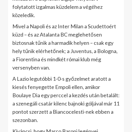
folytatott izgalmas küzdelem a végéhez
közeledik.
Mivel a Napoli és az Inter Milan a Scudettoért
küzd – és az Atalanta BC meglehetősen
biztosnak tűnik a harmadik helyen – csak egy
hely tűnik elérhetőnek; a Juventus, a Bologna,
a Fiorentina és mindkét római klub még
versenyben van.
A Lazio legutóbbi 1-0-s győzelmet aratott a
kiesés fenyegette Empoli ellen, amikor
Boulaye Dia egy perccel a kezdés után betalált:
a szenegáli csatár kilenc bajnoki góljával már 11
pontot szerzett a Biancocelesti-nek ebben a
szezonban.
Kíváncsi, hogy Marco Baroni legényei