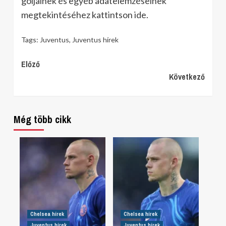
góljainek és egyéb adatelemzéseinek
megtekintéséhez kattintson ide.
Tags:
Juventus
,
Juventus hírek
Continue
Előző
Következő
Reading
Még több cikk
Chelsea hírek
Chelsea hírek
Juventus hírek
Juventus hírek