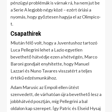
pénzügyi problémák is várnak rá, ha nem jut be
a Serie A legjobb négy közé – ezért óriási a
nyomás, hogy győztesen hagyja el az Olimpico-
t.
Csapathírek
Miután félő volt, hogy a Juventushoz tartozó
Luca Pellegrini lehet a Lazio egyetlen
bevethető hátvédje ezen a hétvégén, Marco
Baroni gondjait enyhítette, hogy Manuel
Lazzari és Nuno Tavares visszatért a teljes
értékű edzésmunkához.
Adam Marusic az Empoli ellen ütést
szenvedett, de várhatóan újra bevethető lesz a
jobbhátvéd posztján, míg Pellegrini a bal
oldalon kap szerepet. Így Patric és Elseid Hysaj