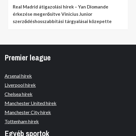
Real Madrid átigazolási hírek – Yan Diomande
érkezése megerősítve Vinicius Junior
szerződéshosszabbítási tárgyalásai közepette
Premier league
Arsenal hírek
Liverpool hírek
Chelsea hírek
Manchester United hírek
Manchester City hírek
Tottenham hírek
Egyéb sportok