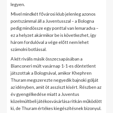
legyen.
Mivel mindkét fővárosi klub jelenleg azonos
pontszámmal áll a Juventusszal – a Bologna
pedig mindössze egy ponttal van lemaradva –
ez a helyzet akármikor be is következhet, így
három fordulóval a vége előtt nem lehet
számolni botlással.
A két rivális másik összecsapásában a
Bianconeri múlt vasárnap 1-1-es döntetlent
játszottak a Bolognával, amikor Khephren
Thuram megszerezte negyedik bajnoki gólját
az idényben, amit öt assziszt kísért. Részben az
év gyengélkedése miatt a Juventus
közelmúltbeli játékosvásárlása ritkán működött
ki, de Thuram értékes kiegészítésnek bizonyul.