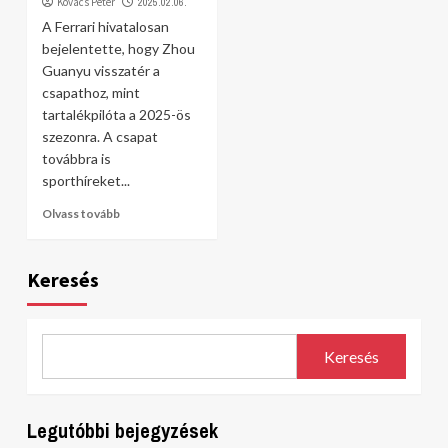
Kovács Péter
2025.02.06.
A Ferrari hivatalosan
bejelentette, hogy Zhou
Guanyu visszatér a
csapathoz, mint
tartalékpilóta a 2025-ös
szezonra. A csapat
továbbra is
sporthíreket...
Olvass tovább
Keresés
Keresés
Legutóbbi bejegyzések