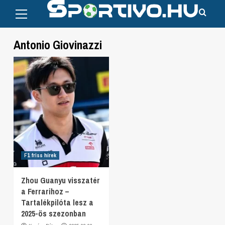
Primary
Skip
Menu
to
content
Antonio Giovinazzi
F1 friss hírek
Zhou Guanyu visszatér
a Ferrarihoz –
Tartalékpilóta lesz a
2025-ös szezonban