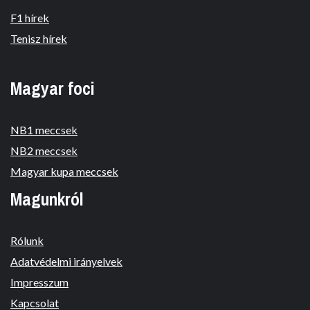
F1 hírek
Tenisz hírek
Magyar foci
NB1 meccsek
NB2 meccsek
Magyar kupa meccsek
Magunkról
Rólunk
Adatvédelmi irányelvek
Impresszum
Kapcsolat