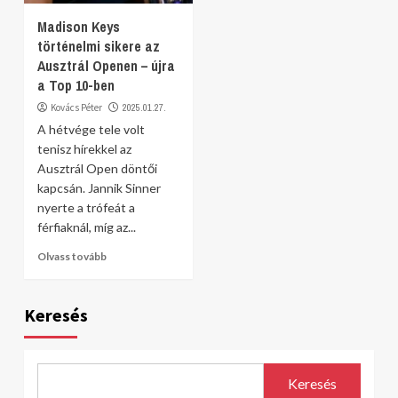
Madison Keys
történelmi sikere az
Ausztrál Openen – újra
a Top 10-ben
Kovács Péter
2025.01.27.
A hétvége tele volt
tenisz hírekkel az
Ausztrál Open döntői
kapcsán. Jannik Sinner
nyerte a trófeát a
férfiaknál, míg az...
Olvass tovább
Keresés
Keresés