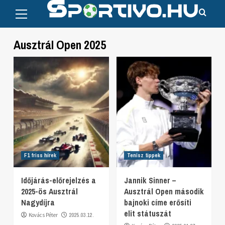
Primary
Skip
Menu
to
content
Ausztrál Open 2025
F1 friss hírek
Tenisz tippek
Időjárás-előrejelzés a
Jannik Sinner –
2025-ös Ausztrál
Ausztrál Open második
Nagydíjra
bajnoki címe erősíti
elit státuszát
Kovács Péter
2025.03.12.