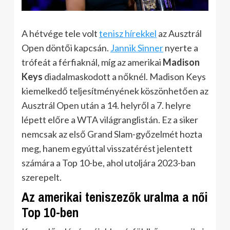
A hétvége tele volt
tenisz hírekkel
az Ausztrál
Open döntői kapcsán.
Jannik Sinner
nyerte a
trófeát a férfiaknál, míg az amerikai
Madison
Keys
diadalmaskodott a nőknél. Madison Keys
kiemelkedő teljesítményének köszönhetően az
Ausztrál Open után a 14. helyről a 7. helyre
lépett előre a WTA világranglistán. Ez a siker
nemcsak az első Grand Slam-győzelmét hozta
meg, hanem egyúttal visszatérést jelentett
számára a Top 10-be, ahol utoljára 2023-ban
szerepelt.
Az amerikai teniszezők uralma a női
Top 10-ben