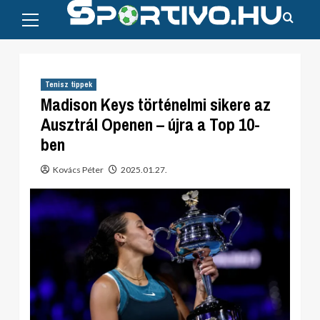
Primary
Skip
Menu
to
content
Tenisz tippek
Madison Keys történelmi sikere az
Ausztrál Openen – újra a Top 10-
ben
Kovács Péter
2025.01.27.