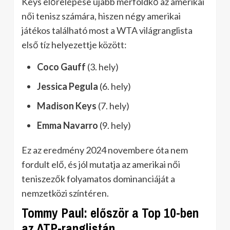
Keys előrelépése újabb mérföldkő az amerikai
női tenisz számára, hiszen négy amerikai
játékos található most a WTA világranglista
első tíz helyezettje között:
Coco Gauff
(3. hely)
Jessica Pegula
(6. hely)
Madison Keys
(7. hely)
Emma Navarro
(9. hely)
Ez az eredmény 2024 novembere óta nem
fordult elő, és jól mutatja az amerikai női
teniszezők folyamatos dominanciáját a
nemzetközi színtéren.
Tommy Paul: először a Top 10-ben
az ATP-ranglistán