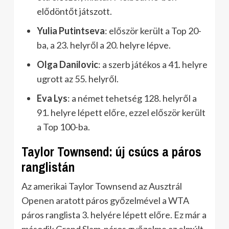
elődöntőt játszott.
Yulia Putintseva
: először került a Top 20-
ba, a 23. helyről a 20. helyre lépve.
Olga Danilovic
: a szerb játékos a 41. helyre
ugrott az 55. helyről.
Eva Lys
: a német tehetség 128. helyről a
91. helyre lépett előre, ezzel először került
a Top 100-ba.
Taylor Townsend: új csúcs a páros
ranglistán
Az amerikai Taylor Townsend az Ausztrál
Openen aratott páros győzelmével a WTA
páros ranglista 3. helyére lépett előre. Ez már a
második Grand Slam-páros győzelme az elmúlt