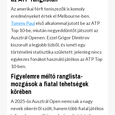
Az amerikai férfi teniszezők is komoly
eredményeket értek el Melbourne-ben.
Tommy Paul
első alkalommal jutott be az ATP
Top 10-be, miután negyeddöntőt játszott az
Ausztrál Openen. Ezzel Grigor Dimitrov
kiszorult a legjobb tízből, és ismét egy
történelmi statisztika született: jelenleg nincs
egykezes fonákot használó játékos az ATP Top
10-ben.
Figyelemre méltó ranglista-
mozgások a fiatal tehetségek
körében
A 2025-ös Ausztrál Open nemcsak a nagy
nevek sikeréről szólt, hanem több fiatal játékos