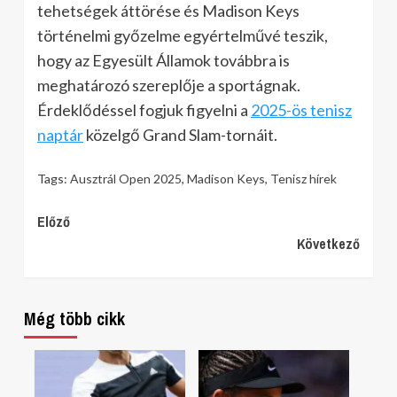
tehetségek áttörése és Madison Keys
történelmi győzelme egyértelművé teszik,
hogy az Egyesült Államok továbbra is
meghatározó szereplője a sportágnak.
Érdeklődéssel fogjuk figyelni a
2025-ös tenisz
naptár
közelgő Grand Slam-tornáit.
Tags:
Ausztrál Open 2025
,
Madison Keys
,
Tenisz hírek
Continue
Előző
Következő
Reading
Még több cikk