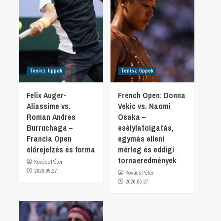
Tenisz tippek
Tenisz tippek
Felix Auger-
French Open: Donna
Aliassime vs.
Vekic vs. Naomi
Roman Andres
Osaka –
Burruchaga –
esélylatolgatás,
Francia Open
egymás elleni
előrejelzés és forma
mérleg és eddigi
tornaeredmények
Kovács Péter
2026.05.27.
Kovács Péter
2026.05.27.