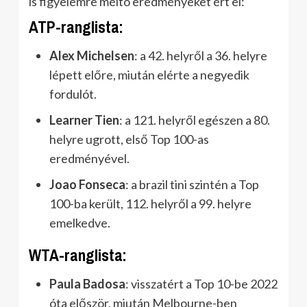
is figyelemre méltó eredményeket ért el:
ATP-ranglista:
Alex Michelsen
: a 42. helyről a 36. helyre
lépett előre, miután elérte a negyedik
fordulót.
Learner Tien
: a 121. helyről egészen a 80.
helyre ugrott, első Top 100-as
eredményével.
Joao Fonseca
: a brazil tini szintén a Top
100-ba került, 112. helyről a 99. helyre
emelkedve.
WTA-ranglista:
Paula Badosa
: visszatért a Top 10-be 2022
óta először, miután Melbourne-ben