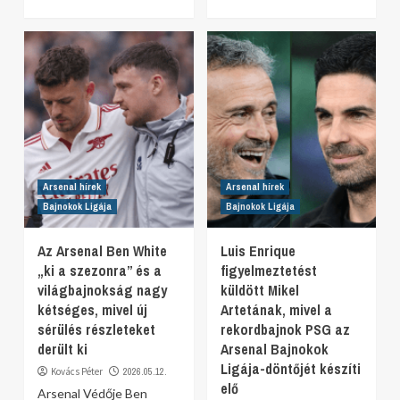
Arsenal hírek
Arsenal hírek
Bajnokok Ligája
Bajnokok Ligája
Az Arsenal Ben White
Luis Enrique
„ki a szezonra” és a
figyelmeztetést
világbajnokság nagy
küldött Mikel
kétséges, mivel új
Artetának, mivel a
sérülés részleteket
rekordbajnok PSG az
derült ki
Arsenal Bajnokok
Ligája-döntőjét készíti
Kovács Péter
2026.05.12.
elő
Arsenal Védője Ben