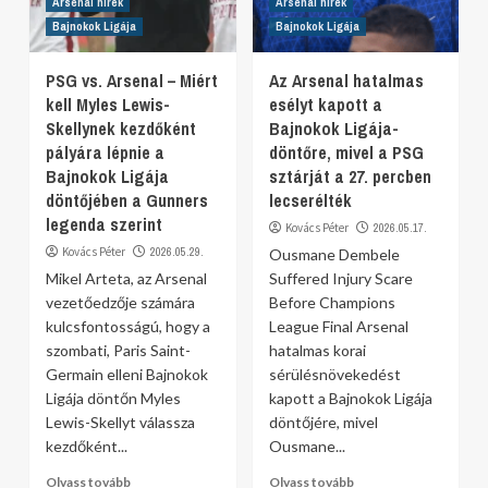
Arsenal hírek
Arsenal hírek
Bajnokok Ligája
Bajnokok Ligája
PSG vs. Arsenal – Miért
Az Arsenal hatalmas
kell Myles Lewis-
esélyt kapott a
Skellynek kezdőként
Bajnokok Ligája-
pályára lépnie a
döntőre, mivel a PSG
Bajnokok Ligája
sztárját a 27. percben
döntőjében a Gunners
lecserélték
legenda szerint
Kovács Péter
2026.05.17.
Kovács Péter
2026.05.29.
Ousmane Dembele
Mikel Arteta, az Arsenal
Suffered Injury Scare
vezetőedzője számára
Before Champions
kulcsfontosságú, hogy a
League Final Arsenal
szombati, Paris Saint-
hatalmas korai
Germain elleni Bajnokok
sérülésnövekedést
Ligája döntőn Myles
kapott a Bajnokok Ligája
Lewis-Skellyt válassza
döntőjére, mivel
kezdőként...
Ousmane...
Olvass tovább
Olvass tovább