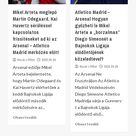
Mikel Arteta meglepő
Atletico Madrid –
Martin Odegaard, Kai
Arsenal Hogyan
Havertz sérüléssel
győzheti le Mikel
kapcsolatos
Arteta a „borzalmas”
frissítéseket ad ki az
Diego Simeonét a
Arsenal – Atletico
Bajnokok Ligája
Madrid mérkőzés előtt
elődöntőjének
közeledtével?
Kovács Péter
2026.05.04.
Kovács Péter
2026.04.29.
Arsenal edzője Mikel
Arteta bejelentette,
Az Arsenal Ne
hogy Martin Odegaard és
Frusztráljon Az Atletico
Kai Havertz elérhetőek a
Madrid Védekezésén
keddi Bajnokok Ligája
Diego Simeone Atletico
elődöntő második
Madridja várja a Gunners-
mérkőzésére az...
t a Bajnokok Ligája
elődöntő első...
Olvass tovább
Olvass tovább