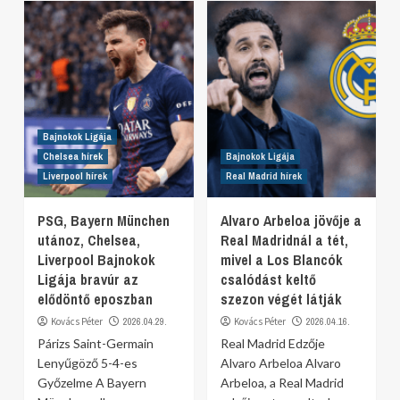
Bajnokok Ligája
Chelsea hírek
Bajnokok Ligája
Liverpool hírek
Real Madrid hírek
PSG, Bayern München
Alvaro Arbeloa jövője a
utánoz, Chelsea,
Real Madridnál a tét,
Liverpool Bajnokok
mivel a Los Blancók
Ligája bravúr az
csalódást keltő
elődöntő eposzban
szezon végét látják
Kovács Péter
2026.04.29.
Kovács Péter
2026.04.16.
Párizs Saint-Germain
Real Madrid Edzője
Lenyűgöző 5-4-es
Alvaro Arbeloa Alvaro
Győzelme A Bayern
Arbeloa, a Real Madrid