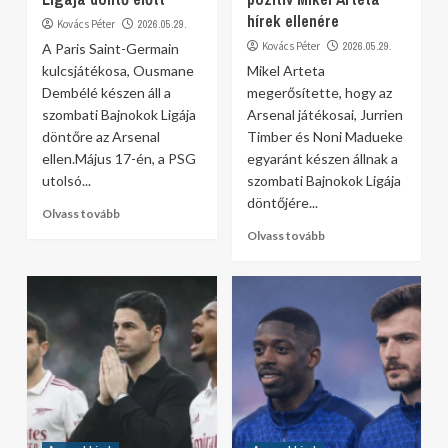
hírek ellenére
Kovács Péter
2026.05.29.
Kovács Péter
2026.05.29.
A Paris Saint-Germain
kulcsjátékosa, Ousmane
Mikel Arteta
Dembélé készen áll a
megerősítette, hogy az
szombati Bajnokok Ligája
Arsenal játékosai, Jurrien
döntőre az Arsenal
Timber és Noni Madueke
ellen.Május 17-én, a PSG
egyaránt készen állnak a
utolsó...
szombati Bajnokok Ligája
döntőjére...
Olvass tovább
Olvass tovább