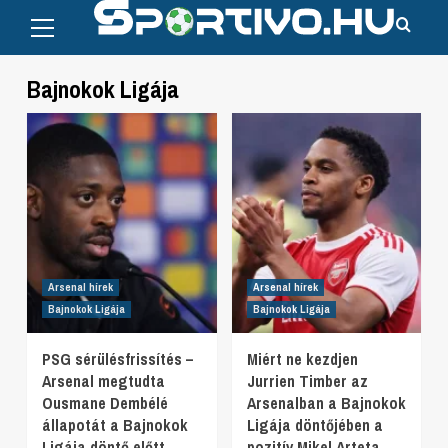
Primary
Skip
Menu
to
content
Bajnokok Ligája
Arsenal hírek
Arsenal hírek
Bajnokok Ligája
Bajnokok Ligája
PSG sérülésfrissítés –
Miért ne kezdjen
Arsenal megtudta
Jurrien Timber az
Ousmane Dembélé
Arsenalban a Bajnokok
állapotát a Bajnokok
Ligája döntőjében a
Ligája döntő előtt
pozitív Mikel Arteta