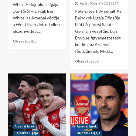
Kovács Péter
2026.05.07.
White A Bajnokok Ligája
Döntőről Hiányzik Ben
PSG Ertesíti Arsenalt Az
White, az Arsenal védője,
Bajnokok Ligája Döntője
a West Ham United ellen
Előtt A párizsi Saint-
elszenvedett...
Germain vezetője, Luis
Enrique figyelmeztetést
Olvass tovább
küldött az Arsenal
főedzőjének, Mikel...
Olvass tovább
Arsenal hírek
Arsenal hírek
Bajnokok Ligája
Bajnokok Ligája