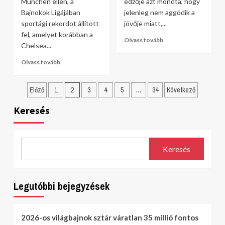
München ellen, a
edzője azt mondta, hogy
Bajnokok Ligájában
jelenleg nem aggódik a
sportági rekordot állított
jövője miatt,...
fel, amelyet korábban a
Olvass tovább
Chelsea...
Olvass tovább
Bejegyzések
Előző
1
2
3
4
5
…
34
Következő
lapozása
Keresés
Keresés
Legutóbbi bejegyzések
2026-os világbajnok sztár váratlan 35 millió fontos