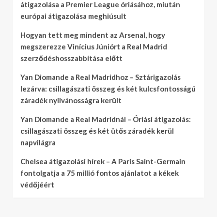
átigazolása a Premier League óriásához, miután
európai átigazolása meghiúsult
Hogyan tett meg mindent az Arsenal, hogy
megszerezze Vinícius Júniórt a Real Madrid
szerződéshosszabbítása előtt
Yan Diomande a Real Madridhoz – Sztárigazolás
lezárva: csillagászati összeg és két kulcsfontosságú
záradék nyilvánosságra került
Yan Diomande a Real Madridnál – Óriási átigazolás:
csillagászati összeg és két ütős záradék kerül
napvilágra
Chelsea átigazolási hírek – A Paris Saint-Germain
fontolgatja a 75 millió fontos ajánlatot a kékek
védőjéért