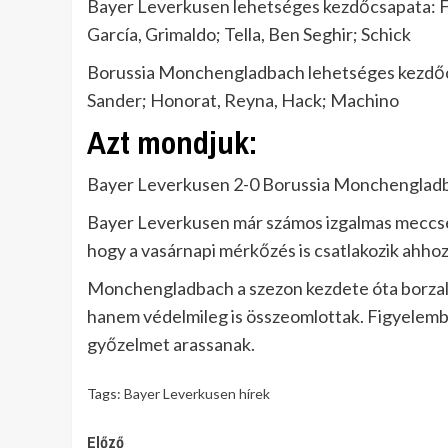
Bayer Leverkusen lehetséges kezdőcsapata: F
García, Grimaldo; Tella, Ben Seghir; Schick
Borussia Monchengladbach lehetséges kezdőcsapa
Sander; Honorat, Reyna, Hack; Machino
Azt mondjuk:
Bayer Leverkusen 2-0 Borussia Monchenglad
Bayer Leverkusen már számos izgalmas meccsen
hogy a vasárnapi mérkőzés is csatlakozik ahhoz 
Monchengladbach a szezon kezdete óta borzal
hanem védelmileg is összeomlottak. Figyelemb
győzelmet arassanak.
Tags:
Bayer Leverkusen hírek
Continue
Előző