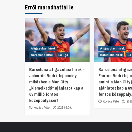
Erről maradhattál le
Átigazolási hírek
Átigazolási hírek
Barcelona hírek
La liga
Barcelona hírek
La 
Barcelona átigazolási hírek –
Barcelona átigazo
Jelentős Rodri-fejlemény,
Fontos Rodri fejl
miközben a Man City
amint a Man City 
„kiemelkedő” ajánlatot kap a
ajánlatot kap a 69
69 millió fontos
fontos középpály
középpályásért
Kovács Péter
202
Kovács Péter
2026.08.09.