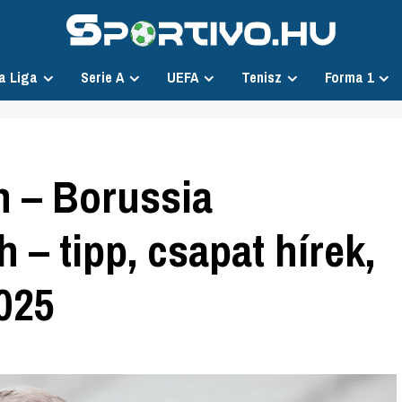
a Liga
Serie A
UEFA
Tenisz
Forma 1
 – Borussia
– tipp, csapat hírek,
2025