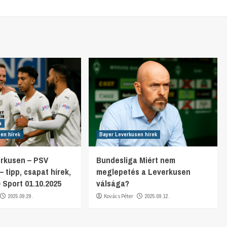
a
en hírek
Bayer Leverkusen hírek
erkusen – PSV
Bundesliga Miért nem
 tipp, csapat hírek,
meglepetés a Leverkusen
– Sport 01.10.2025
válsága?
2025.09.29.
Kovács Péter
2025.09.12.