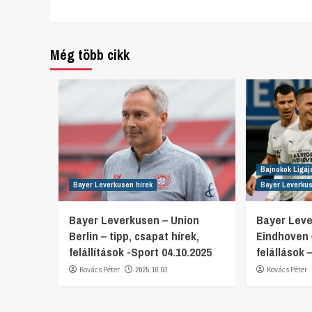
Reading
Még több cikk
Bajnokok Ligáj
Bayer Leverkusen hírek
Bayer Leverkus
Bayer Leverkusen – Union
Bayer Lev
Berlin – tipp, csapat hírek,
Eindhoven –
felállítások -Sport 04.10.2025
felállások 
Kovács Péter
2025.10.03.
Kovács Péter