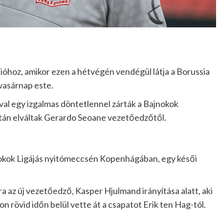
ióhoz, amikor ezen a hétvégén vendégül látja a Borussia
asárnap este.
al egy izgalmas döntetlennel zárták a Bajnokok
iután elváltak Gerardo Seoane vezetőedzőtől.
nokok Ligájás nyitómeccsén Kopenhágában, egy késői
 az új vezetőedző, Kasper Hjulmand irányítása alatt, aki
 rövid időn belül vette át a csapatot Erik ten Hag-tól.