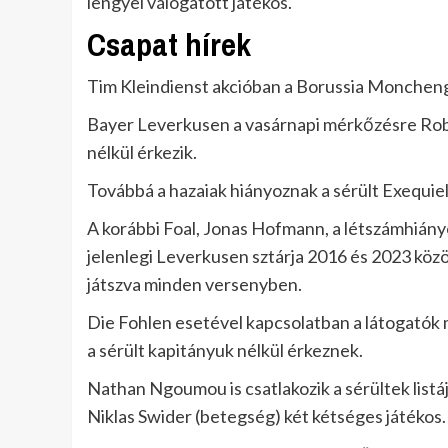
lengyel válogatott játékos.
Csapat hírek
Tim Kleindienst akcióban a Borussia Monchen
Bayer Leverkusen a vasárnapi mérkőzésre Rob
nélkül érkezik.
Továbbá a hazaiak hiányoznak a sérült Exequiel P
A korábbi Foal, Jonas Hofmann, a létszámhiányo
jelenlegi Leverkusen sztárja 2016 és 2023 köz
játszva minden versenyben.
Die Fohlen esetével kapcsolatban a látogatók
a sérült kapitányuk nélkül érkeznek.
Nathan Ngoumou is csatlakozik a sérültek listá
Niklas Swider (betegség) két kétséges játékos.