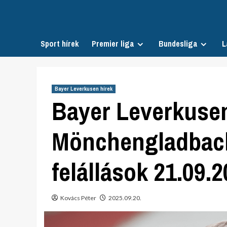
Skip
to
content
Sport hírek
Premier liga
Bundesliga
L
Bayer Leverkusen hírek
Bayer Leverkusen
Mönchengladbach 
felállások 21.09.
Kovács Péter
2025.09.20.