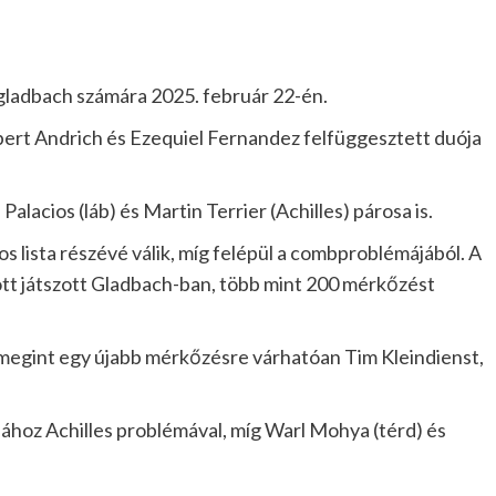
gladbach számára 2025. február 22-én.
ert Andrich és Ezequiel Fernandez felfüggesztett duója
alacios (láb) és Martin Terrier (Achilles) párosa is.
s lista részévé válik, míg felépül a combproblémájából. A
ött játszott Gladbach-ban, több mint 200 mérkőzést
 megint egy újabb mérkőzésre várhatóan Tim Kleindienst,
jához Achilles problémával, míg Warl Mohya (térd) és