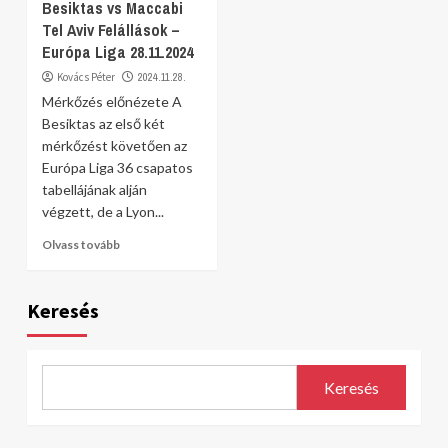
Besiktas vs Maccabi
Tel Aviv Felállások –
Európa Liga 28.11.2024
Kovács Péter
2024.11.28.
Mérkőzés előnézete A
Besiktas az első két
mérkőzést követően az
Európa Liga 36 csapatos
tabellájának alján
végzett, de a Lyon...
Olvass tovább
Keresés
Keresés