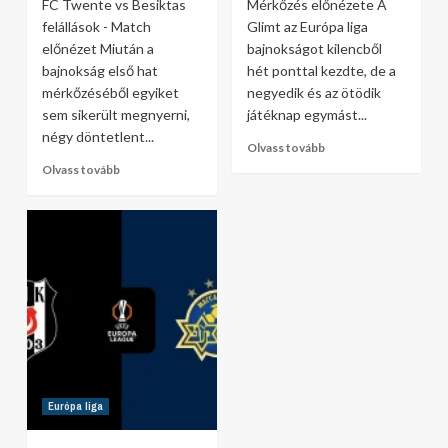
FC Twente vs Besiktas
Mérkőzés előnézete A
felállások - Match
Glimt az Európa liga
előnézet Miután a
bajnokságot kilencből
bajnokság első hat
hét ponttal kezdte, de a
mérkőzéséből egyiket
negyedik és az ötödik
sem sikerült megnyerni,
játéknap egymást...
négy döntetlent...
Olvass tovább
Olvass tovább
Európa liga