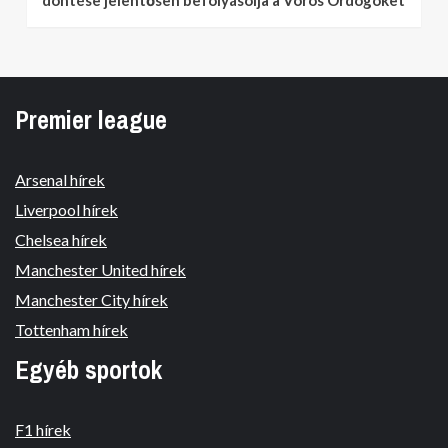
döntése jelentősen befolyásolja a Vörös Ördögöket
Premier league
Arsenal hírek
Liverpool hírek
Chelsea hírek
Manchester United hírek
Manchester City hírek
Tottenham hírek
Egyéb sportok
F1 hírek