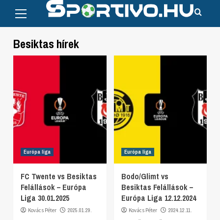
Primary
Skip
Menu
to
content
Besiktas hírek
Európa liga
Európa liga
FC Twente vs Besiktas
Bodo/Glimt vs
Felállások – Európa
Besiktas Felállások –
Liga 30.01.2025
Európa Liga 12.12.2024
Kovács Péter
2025.01.29.
Kovács Péter
2024.12.11.